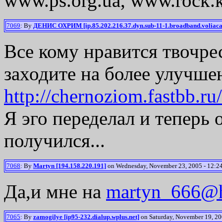
www.ps.org.ua, www.rock.k
7069
: By
ДЕНИС ОХРИМ [ip.85.202.216.37.dyn.sub-11-1.broadband.voliaca
Все кому нравится твочре
заходите на более улучш
http://chernoziom.fastbb.ru/
Я эго переделал и теперь 
получился...
7068
: By
Martyn [194.158.220.191]
on Wednesday, November 23, 2005 - 12:24
Да,и мне на
martyn_666@h
7065
: By
zamogilye [ip95-232.dialup.wplus.net]
on Saturday, November 19, 20