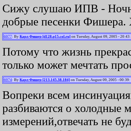
Сижу слушаю ИПВ - Ночно
добрые песенки Фишера. 
6977
: By
Карл Фишер [d128.p15.col.ru]
on Tuesday, August 09, 2005 - 20:43:
Потому что жизнь прекрас
только может мечтать про
6974
: By
Карл Фишер [213.145.38.184]
on Tuesday, August 09, 2005 - 00:39:
Вопреки всем инсинуация
разбиваются о холодные 
измерений,отвечать не буд