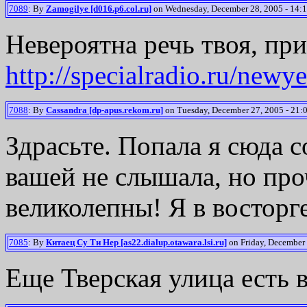
7089
: By
Zamogilye [d016.p6.col.ru]
on Wednesday, December 28, 2005 - 14:1
Невероятна речь твоя, при
http://specialradio.ru/newye
7088
: By
Cassandra [dp-apus.rekom.ru]
on Tuesday, December 27, 2005 - 21:
Здрасьте. Попала я сюда
вашей не слышала, но про
великолепны! Я в восторг
7085
: By
Китаец Су Ти Нер [as22.dialup.otawara.lsi.ru]
on Friday, December 
Еще Тверская улица есть в