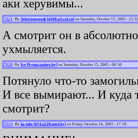
аки херувимы...
7021
: By
Зеботтендорф [d160.p3.col.ru]
on Saturday, October 15, 2005 - 23:3
А смотрит он в абсолютн
ухмыляется.
7020
: By
Ice [9-rnas.anitex.by]
on Saturday, October 15, 2005 - 08:50:
Потянуло что-то замогильн
И все вымирают... И куда
смотрит?
7019
: By
kz-info [h74.n228.iptel.by]
on Friday, October 14, 2005 - 17:19: