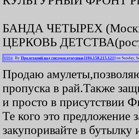
КУЛЬТУРНЫЙ ФРОНТ Pres
БАНДА ЧЕТЫРЕХ (Москв
ЦЕРКОВЬ ДЕТСТВА(рост
6994
: By
Пролетарий над гнездом кукушки [194.158.215.121]
on Sunday, Se
Продаю амулеты,позволяю
пропуска в рай.Также защ
и просто в присутствии Ф
Те кого это предложение 
закупоривайте в бутылку и