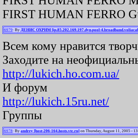
FIRST HUMAN FERRO Moth
FIRST HUMAN FERRO Guer
6979
: By
ДЕНИС ОХРИМ [ip.85.202.169.197.dyn.pool-4.broadband.voliaca
Всем кому нравится твор
Заходите на неофициальн
http://lukich.ho.com.ua/
И форум
http://lukich.15ru.net/
Группы
6978
: By
andrey [host-206-164.hosts.vtc.ru]
on Thursday, August 11, 2005 - 13