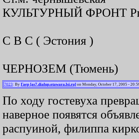
КУЛЬТУРНЫЙ ФРОНТ Pres
С В С ( Эстония )
ЧЕРНОЗЕМ (Тюмень)
7023
: By
Гаер [as7.dialup.otawara.lsi.ru]
on Monday, October 17, 2005 - 20:5
По ходу гостевуха превра
наверное появятся объявл
распуиной, филиппа кирко