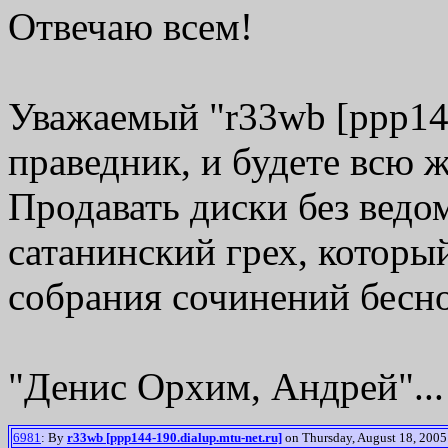
Отвечаю всем!
Уважаемый "r33wb [ppp144-
праведник, и будете всю ж
Продавать диски без вед
сатанинский грех, который
собрания сочинений бесно
"Денис Орхим, Андрей"...
6981
: By
r33wb [ppp144-190.dialup.mtu-net.ru]
on Thursday, August 18, 2005 