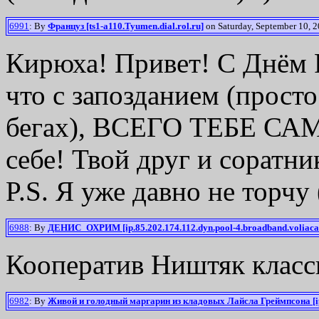
6991
: By
Француз [ts1-a110.Tyumen.dial.rol.ru]
on Saturday, September 10, 2
Кирюха! Привет! С Днём 
что с запозданием (просто
бегах), ВСЕГО ТЕБЕ САМ
себе! Твой друг и соратн
P.S. Я уже давно не торчу
6988
: By
ДЕНИС_ОХРИМ [ip.85.202.174.112.dyn.pool-4.broadband.voliaca
Кооператив Ништяк классн
6982
: By
Живой и голодный маргарин из кладовых Лайсла Греймпсона [ip1