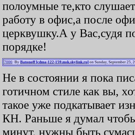
полоумные те,кто слушае
работу в офис,а после оф
церквушку.А у Вас,судя по
порядке!
7006
: By
Batonoff [cdma-122-159.msk.skylink.ru]
on Sunday, September 25, 2
Не в состоянии я пока пи
готичном стиле как вы, хо
такое уже подкатывает из
КН. Раньше я думал чтоб
минут, нужны быть сумас