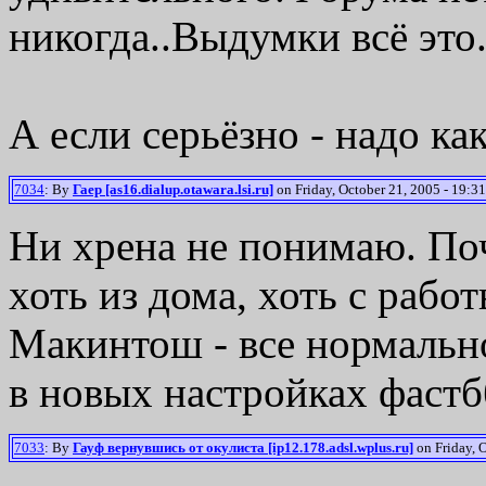
никогда..Выдумки всё это.
А если серьёзно - надо ка
7034
: By
Гаер [as16.dialup.otawara.lsi.ru]
on Friday, October 21, 2005 - 19:31
Ни хрена не понимаю. По
хоть из дома, хоть с рабо
Макинтош - все нормальн
в новых настройках фастб
7033
: By
Гауф вернувшись от окулиста [ip12.178.adsl.wplus.ru]
on Friday, O