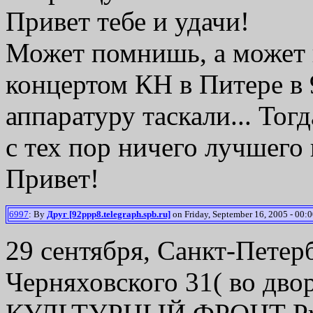
Привет тебе и удачи!
Может помнишь, а может н
концертом КН в Питере в 
аппаратуру таскали... Тог
с тех пор ничего лучшего 
Привет!
6997
: By
Друг [92ppp8.telegraph.spb.ru]
on Friday, September 16, 2005 - 00:0
29 сентября, Санкт-Петерб
Черняховского 31( во двор