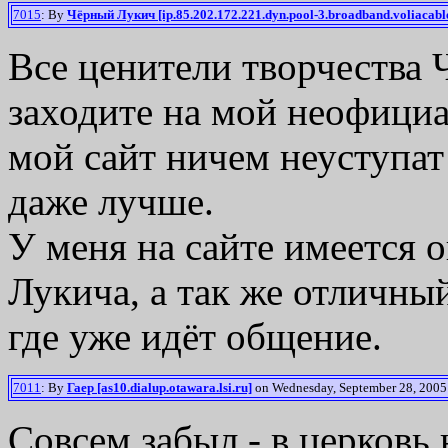
7015
: By
Чёрный Лукич [ip.85.202.172.221.dyn.pool-3.broadband.voliacabl
Все ценители творчества 
заходите на мой неофициа
мой сайт ничем неуступат
даже лучше.
У меня на сайте имеется 
Лукича, а так же отличн
где уже идёт общение.
7011
: By
Гаер [as10.dialup.otawara.lsi.ru]
on Wednesday, September 28, 2005 
Совсем забыл - в церковь 