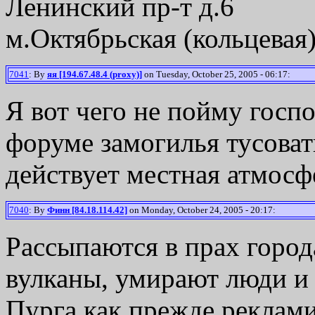
Ленинский пр-т д.6
м.Октябрьская (кольцевая
7041
: By
яя [194.67.48.4 (proxy)]
on Tuesday, October 25, 2005 - 06:17:
Я вот чего не пойму госпо
форуме замогилья тусоват
действует местная атмосф
7040
: By
Финн [84.18.114.42]
on Monday, October 24, 2005 - 20:17:
Рассыпаются в прах город
вулканы, умирают люди и
Пурга как прежде рекламир