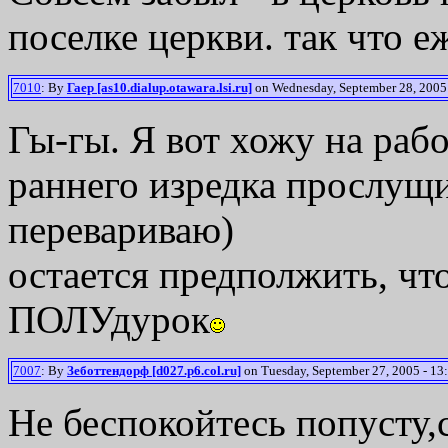
поселке церкви. так что еж
7010
: By
Гаер [as10.dialup.otawara.lsi.ru]
on Wednesday, September 28, 2005 
Гы-гы. Я вот хожу на раб
раннего изредка прослущи
перевариваю)
остается предполжить, чт
ПОЛУдурок
7007
: By
Зеботтендорф [d027.p6.col.ru]
on Tuesday, September 27, 2005 - 13
Не беспокойтесь попусту,