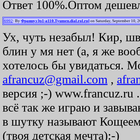
Ответ 100%.Оптом дешевл
6992
: By
Француз [ts1-a110.Tyumen.dial.rol.ru]
on Saturday, September 10, 2
Ух, чуть незабыл! Кир, ш
блин у мя нет (а, я же во
хотелось бы увидаться. 
afrancuz@gmail.com
,
afra
версия ;-) www.francuz.ru 
всё так же играю и завыв
в шутку называют Кощеем
(твоя детская мечта):-)