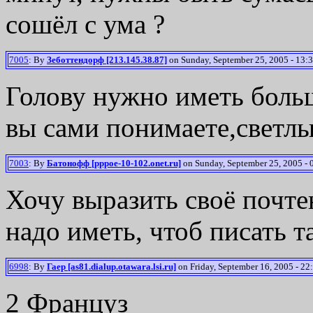
сошёл с ума ?
7005
: By
Зеботтендорф [213.145.38.87]
on Sunday, September 25, 2005 - 13:3
Голову нужно иметь боль
вы сами понимаете,светлы
7003
: By
Батонофф [pppoe-10-102.onet.ru]
on Sunday, September 25, 2005 - 
Хочу выразить своё почте
надо иметь, чтоб писать т
6998
: By
Гаер [as81.dialup.otawara.lsi.ru]
on Friday, September 16, 2005 - 22
2 Француз