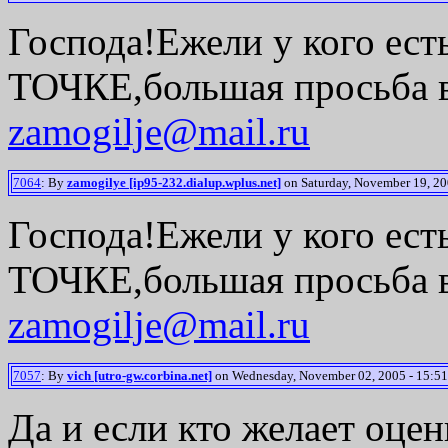
Господа!Ежели у кого ест
ТОЧКЕ,большая просьба в
zamogilje@mail.ru
7064
: By
zamogilye [ip95-232.dialup.wplus.net]
on Saturday, November 19, 20
Господа!Ежели у кого ест
ТОЧКЕ,большая просьба в
zamogilje@mail.ru
7057
: By
vich [utro-gw.corbina.net]
on Wednesday, November 02, 2005 - 15:51
Да и если кто желает оце