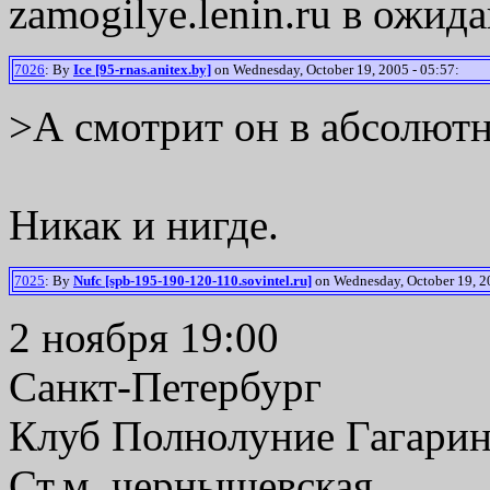
zamogilye.lenin.ru в ожида
7026
: By
Ice [95-rnas.anitex.by]
on Wednesday, October 19, 2005 - 05:57:
>А смотрит он в абсолютн
Никак и нигде.
7025
: By
Nufc [spb-195-190-120-110.sovintel.ru]
on Wednesday, October 19, 20
2 ноября 19:00
Санкт-Петербург
Клуб Полнолуние Гагаринс
Ст.м. чернышевская