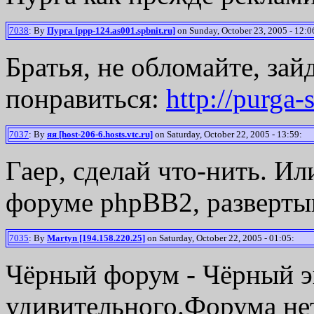
7038
: By
Пурга [ppp-124.as001.spbnit.ru]
on Sunday, October 23, 2005 - 12:0
Братья, не обломайте, зай
понравиться:
http://purga-
7037
: By
яя [host-206-6.hosts.vtc.ru]
on Saturday, October 22, 2005 - 13:59:
Гаер, сделай что-нить. Или
форуме phpBB2, развертыва
7035
: By
Martyn [194.158.220.25]
on Saturday, October 22, 2005 - 01:05:
Чёрный форум - Чёрный э
удивительного.Форума нет