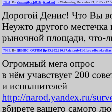
7084
: By
Zamogilye [d116.p6.col.ru]
on Wednesday, December 21, 2005 - 12:5
Дорогой Денис! Что Вы в
Неужто другого местечка н
рыночной площади, что-ли
7083
: By
ДЕНИС_ОХРИМ [ip.85.202.216.37.dyn.sub-11-1.broadband.voliac
Огромный мега опрос
в нём учавствует 200 сове
и исполнителей
http://narod.yandex.ru/sur
вбирете вашего самого л