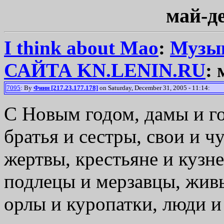
май-д
I think about Mao
:
Музык
САЙТА KN.LENIN.RU
:
7095
: By
Финн [217.23.177.178]
on Saturday, December 31, 2005 - 11:14:
С Новым годом, дамы и го
братья и сестры, свои и ч
жертвы, крестьяне и кузн
подлецы и мерзавцы, живы
орлы и куропатки, люди и