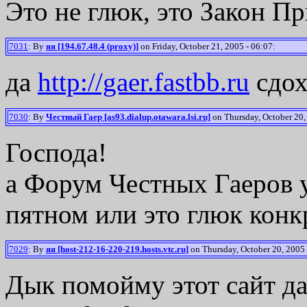
Это не глюк, это Закон П
7031
: By
яя [194.67.48.4 (proxy)]
on Friday, October 21, 2005 - 06:07:
да
http://gaer.fastbb.ru
сдох
7030
: By
Честный Гаер [as93.dialup.otawara.lsi.ru]
on Thursday, October 20,
Господа!
а Форум Честных Гаеров 
пятном или это глюк конк
7029
: By
яя [host-212-16-220-219.hosts.vtc.ru]
on Thursday, October 20, 2005 
Дык помойму этот сайт да