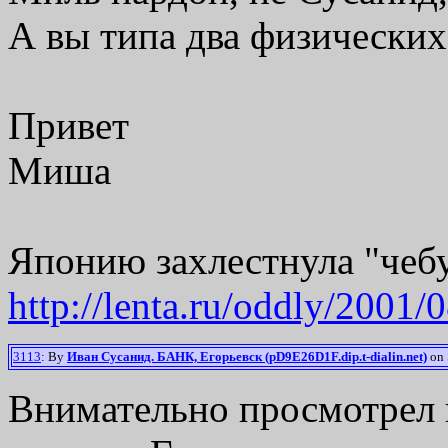
А вы типа два физических
Привет
Миша
Японию захлестнула "чеб
http://lenta.ru/oddly/2001/
3113
: By
Иван Сусанид. БАНК, Егорьевск (pD9E26D1F.dip.t-dialin.net)
on 
Внимательно просмотрел 