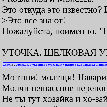
Это откуда это известно? 
>Это все знают!
Пожалуйста, поименно. "Вс
УТОЧКА. ШЕЛКОВАЯ 
2836
: By
Урякхай, думающий о блюдах iз Утки (p3EE2B62B.dip.t-dialin.ne
Молтши! молтщи! Навари
Молчи нещассное перепо
Не ты тут хозайка и хо-за