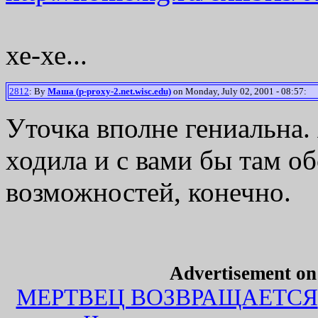
хе-хе...
2812
: By
Маша (p-proxy-2.net.wisc.edu)
on Monday, July 02, 2001 - 08:57:
Уточка вполне гениальна
ходила и с вами бы там о
возможностей, конечно.
Advertisement o
МЕРТВЕЦ ВОЗВРАЩАЕТСЯ