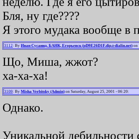
неделю. Где я его цытиров
Бля, ну где????
Я этого мудака вообще в 
3112
: By
Иван Сусанид. БАНК, Егорьевск (pD9E26D1F.dip.t-dialin.net)
on 
Що, Миша, жжот?
ха-ха-ха!
3109
: By
Misha Verbitsky (Admin)
on Saturday, August 25, 2001 - 06:20:
Однако.
Уникальной дебильности 