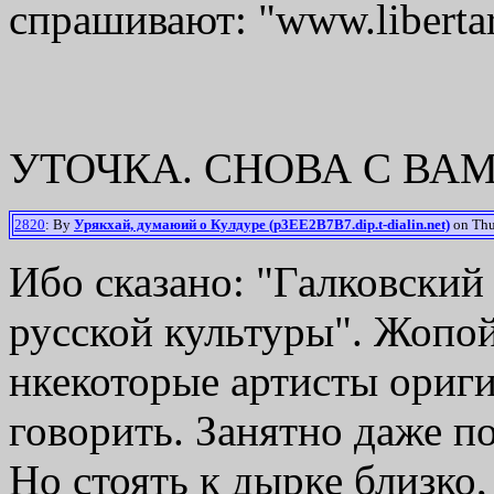
спрашивают: "www.libertar
УТОЧКА. СНОВА С ВАМИ
2820
: By
Урякхай, думаюий о Кулдуре (p3EE2B7B7.dip.t-dialin.net)
on Thur
Ибо сказано: "Галковский 
русской культуры". Жопой
нкекоторые артисты ориг
говорить. Занятно даже п
Но стоять к дырке близко,