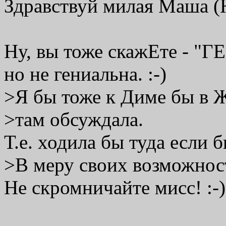
Здравствуй милая Маша (Н
Ну, вы тоже скажЕте - "
но не гениальна. :-)
>Я бы тоже к Диме бы в 
>там обсуждала.
Т.е. ходила бы туда если б
>В меру своих возможност
Не скромничайте мисс! :-)