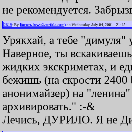
не рекомендуется. Забрызг
2819
: By
Коготь (www2.surfola.com)
on Wednesday, July 04, 2001 - 21:45:
Урякхай, а тебе "димуля" 
Наверное, ты вскакиваешь
жидких экскриметах, и ед
бежишь (на скрости 2400 
анонимайзер) на "ленина"
архивировать." :-&
Лечись, ДУРИЛО. Я не Д