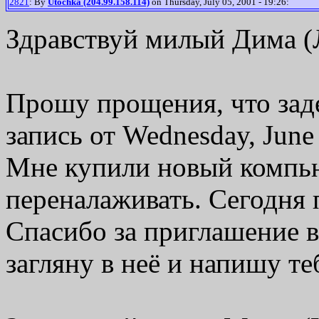
2821
: By
Utochka (204.99.158.114)
on Thursday, July 05, 2001 - 19:26:
Здравствуй милый Дима (
Прошу прощения, что заде
запись от Wednesday, June 
Мне купили новый компью
переналаживать. Сегодня 
Спасибо за приглашение 
загляну в неё и напишу те