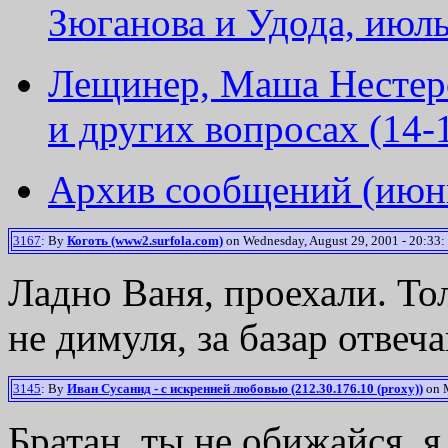
Зюганова и Удода, июль
Лещинер, Маша Нестер
и других вопросах (14-
Архив сообщений (июнь
3167
: By
Коготь (www2.surfola.com)
on Wednesday, August 29, 2001 - 20:33:
Ладно Ваня, проехали. То
не димуля, за базар отвеч
3145
: By
Иван Сусанид - с искренней любовью (212.30.176.10 (proxy))
on M
Братан, ты не обижайся, 