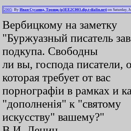
2905
: By
Иван Сусанид, Троицк (p3EE2C003.dip.t-dialin.net)
on Saturday, J
Вербицкому на заметку
"Буржуазный писатель зав
подкупа. Свободны
ли вы, господа писатели,
которая требует от вас
порнографiи в рамках и к
"дополненiя" к "святому
искусству" вашему?"
В.И. Ленин