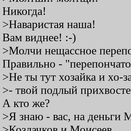
Никогда!
>Наваристая наша!
Вам виднее! :-)
>Молчи нещассное переп
Правильно - "перепончатол
>Не ты тут хозайка и хо-
>- твой подлый прихвосте
А кто же?
>Я знаю - вас, на деньги
>Козлачков и Моисеев.