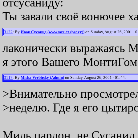
отсусаниду:
Ты завали своё вонючее ха
3122
: By
Иван Сусанид (www.mze.cz (proxy))
on Sunday, August 26, 2001 - 0
лаконически выражаясь 
я этого Вашего МонтиГомо
3117
: By
Misha Verbitsky (Admin)
on Sunday, August 26, 2001 - 01:44:
>Внимательно просмотре
>неделю. Где я его цытир
Миль пардон, не Сусанид,