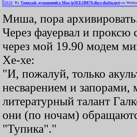
2818
: By
Урякхай, думающий о Мао (p3EE2B870.dip.t-dialin.net)
on Wednes
Миша, пора архивировать
Через фауервал и проксю 
через мой 19.90 модем ми
Хе-хе:
"И, пожалуй, только акул
несварением и запорами, 
литературный талант Галко
они (по ночам) обращают
"Тупика"."