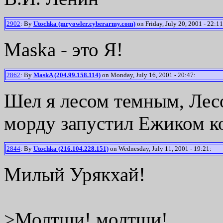
2902
: By
Utochka (mryowler.cyberarmy.com)
on Friday, July 20, 2001 - 22:11
Maska - это Я!
2862
: By
MaskA (204.99.158.114)
on Monday, July 16, 2001 - 20:47:
Шел я лесом темным, Лес
морду запустил Ежиком к
2844
: By
Utochka (216.104.228.151)
on Wednesday, July 11, 2001 - 19:21:
Милый Урякхай!
>Молтши! молтщи!