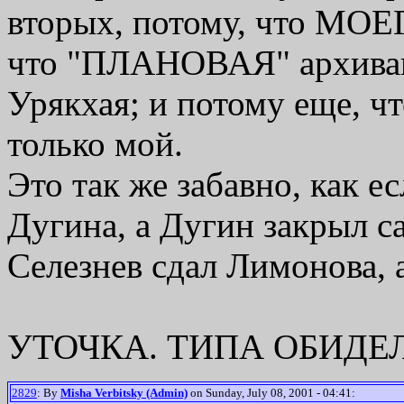
вторых, потому, что МОЕ
что "ПЛАНОВАЯ" архивац
Урякхая; и потому еще, чт
только мой.
Это так же забавно, как е
Дугина, а Дугин закрыл са
Селезнев сдал Лимонова, а
УТОЧКА. ТИПА ОБИДЕЛ
2829
: By
Misha Verbitsky (Admin)
on Sunday, July 08, 2001 - 04:41: