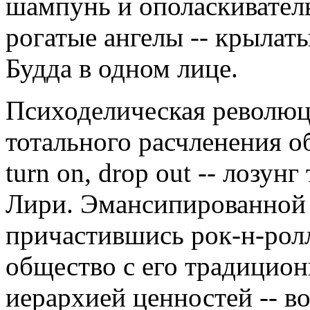
шампунь и ополаскиватель
рогатые ангелы -- крылат
Будда в одном лице.
Психоделическая революц
тотального расчленения о
turn on, drop out -- лозу
Лири. Эмансипированной 
причастившись рок-н-ролл
общество с его традицио
иерархией ценностей -- в