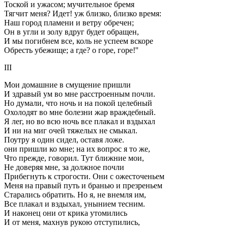
Тоской и ужасом; мучительное бремя
Тягчит меня? Идет! уж близко, близко время:
Наш город пламени и ветру обречен;
Он в угли и золу вдруг будет обращен,
И мы погибнем все, коль не успеем вскоре
Обресть убежище; а где? о горе, горе!''
III
Мои домашние в смущение пришли
И здравый ум во мне расстроенным почли.
Но думали, что ночь и на покой целебный
Охолодят во мне болезни жар враждебный.
Я лег, но во всю ночь все плакал и вздыхал
И ни на миг очей тяжелых не смыкал.
Поутру я один сидел, оставя ложе.
они пришли ко мне; на их вопрос я то же,
Что прежде, говорил. Тут ближние мои,
Не доверяя мне, за должное почли
Прибегнуть к строгости. Они с ожесточеньем
Меня на правый путь и бранью и презреньем
Старались обратить. Но я, не внемля им,
Все плакал и вздыхал, унынием тесним.
И наконец они от крика утомились
И от меня, махнув рукою отступились,