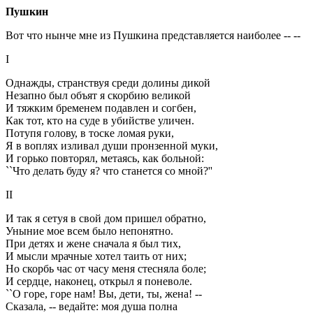
Пушкин
Вот что нынче мне из Пушкина представляется наиболее -- --
I
Однажды, странствуя среди долины дикой
Незапно был объят я скорбию великой
И тяжким бременем подавлен и согбен,
Как тот, кто на суде в убийстве уличен.
Потупя голову, в тоске ломая руки,
Я в воплях изливал души пронзенной муки,
И горько повторял, метаясь, как больной:
``Что делать буду я? что станется со мной?''
II
И так я сетуя в свой дом пришел обратно,
Уныние мое всем было непонятно.
При детях и жене сначала я был тих,
И мысли мрачные хотел таить от них;
Но скорбь час от часу меня стесняла боле;
И сердце, наконец, открыл я поневоле.
``О горе, горе нам! Вы, дети, ты, жена! --
Сказала, -- ведайте: моя душа полна