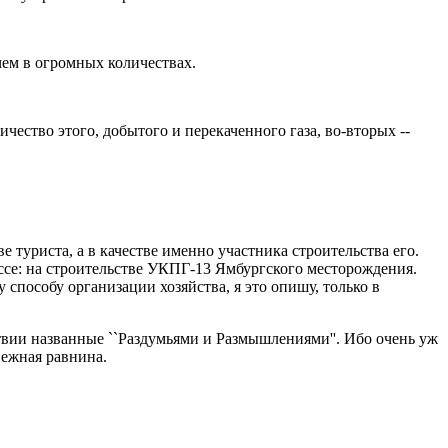
ичем в огромных количествах.
ество этого, добытого и перекаченного газа, во-вторых --
е туриста, а в качестве именно участника строительства его.
ассе: на строительстве УКПГ-13 Ямбургского месторождения.
способу организации хозяйства, я это опишу, только в
ствии названные ``Раздумьями и Размышлениями''. Ибо очень уж
снежная равнина.