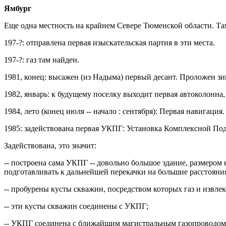
Ямбург
Еще одна местность на крайнем Севере Тюменской области. Там то
197-?: отправлена первая изыскательская партия в эти места.
197-?: газ там найден.
1981, конец: высажен (из Надыма) первый десант. Проложен з
1982, январь: к будущему поселку выходит первая автоколонна,
1984, лето (конец июля -- начало : сентября): Первая навигация
1985: задействована первая УКПГ: Установка Комплексной Под
Задействована, это значит:
-- построена сама УКПГ -- довольно большое здание, размером 
подготавливать к дальнейшей перекачки на большие расстояни
-- пробурены кусты скважин, посредством которых газ и извлек
-- эти кусты скважин соединены с УКПГ;
-- УКПГ соединена с ближайшим магистральным газопроводом, в