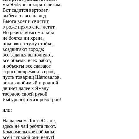
мы Ямбург покорять летим.
Вот садится вертолет,
выбегают все на лед.
Вьюга воет и свистит,
в роже прямо снег летит.
Но ребята-комсомольцы
не боятся ни хрена,
покоряют стужу стойко,
воздвигают города;
все заданья выполняют,
все объемы всех работ,
и объекты все сдавают
строго вовремя и в срок;
пусть товарищ Шаповалов,
вождь любимый и родной,
двинет далее к Ямалу
твердою своей рукой
Ямбургнефтегазпромстрой!
или:
На далеком Лонг-Югане,
здесь не чай ребята пьют.
Комсомольское собранье
всей гурьбой они ведут!