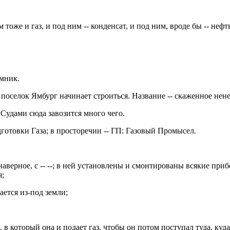
же и газ, и под ним -- конденсат, и под ним, вроде бы -- нефть.
имник.
 поселок Ямбург начинает строиться. Название -- скаженное нене
. Судами сюда завозится много чего.
готовки Газа; в просторечии -- ГП: Газовый Промысел.
наверное, с -- --; в ней установлены и смонтированы всякие пр
я;
ается из-под земли;
 который она и подает газ, чтобы он потом поступал туда, куд