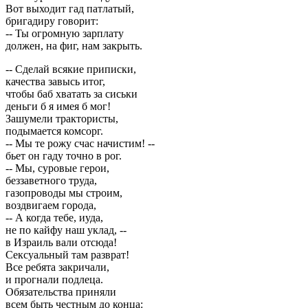
Вот выходит гад патлатый,
бригадиру говорит:
-- Ты огромную зарплату
должен, на фиг, нам закрыть.
-- Сделай всякие приписки,
качества завысь итог,
чтобы баб хватать за сиськи
деньги б я имея б мог!
Зашумели трактористы,
подымается комсорг.
-- Мы те рожу счас начистим! --
бьет он гаду точно в рог.
-- Мы, суровые герои,
беззаветного труда,
газопроводы мы строим,
воздвигаем города,
-- А когда тебе, иуда,
не по кайфу наш уклад, --
в Израиль вали отсюда!
Сексуальный там разврат!
Все ребята закричали,
и прогнали подлеца.
Обязательства приняли
всем быть честным до конца: