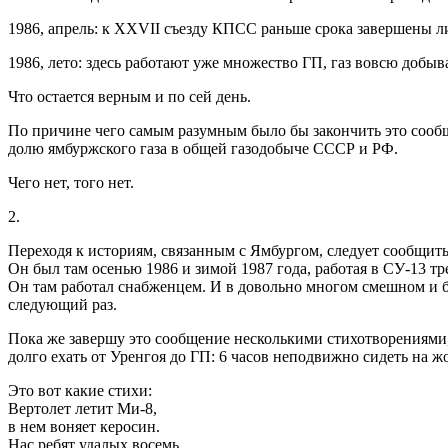
1986, апрель: к XXVII съезду КПСС раньше срока завершены л
1986, лето: здесь работают уже множество ГП, газ вовсю добыва
Что остается верным и по сей день.
По причине чего самым разумным было бы закончить это сообщен
долю ямбуржского газа в общей газодобыче СССР и РФ.
Чего нет, того нет.
2.
Переходя к историям, связанным с Ямбургом, следует сообщить,
Он был там осенью 1986 и зимой 1987 года, работая в СУ-13 т
Он там работал снабженцем. И в довольно многом смешном и бе
следующий раз.
Пока же завершу это сообщение несколькими стихотворениями, 
долго ехать от Уренгоя до ГП: 6 часов неподвижно сидеть на жо
Это вот какие стихи:
Вертолет летит Ми-8,
в нем воняет керосин.
Нас ребят удалых восемь,