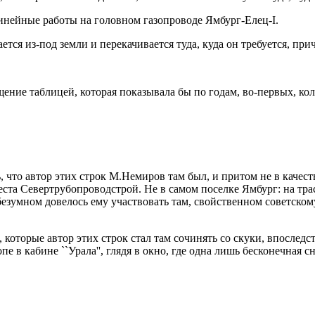
инейные работы на головном газопроводе Ямбург-Елец-I.
ется из-под земли и перекачивается туда, куда он требуется, пр
ие таблицей, которая показывала бы по годам, во-первых, колич
 что автор этих строк М.Немиров там был, и притом не в качеств
реста Севертрубопроводстрой. Не в самом поселке Ямбург: на тр
зумном довелось ему участвовать там, свойственном советскому 
которые автор этих строк стал там сочинять со скуки, впослед
пе в кабине ``Урала'', глядя в окно, где одна лишь бесконечная 