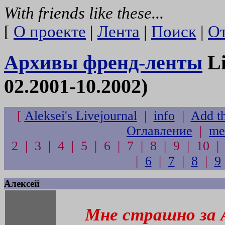
With friends like these...
[
О проекте
|
Лента
|
Поиск
|
От
Архивы френд-ленты
Li
02.2001-10.2002)
[
Aleksei's Livejournal
|
info
|
Add th
Оглавление
|
me
2 | 3 | 4 | 5 | 6 | 7 | 8 | 9 | 10 |
|
6
|
7
|
8
|
9
Алексей
Мне страшно за 