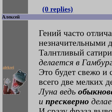
(0 replies)
Алексей
Гений часто отлича
незначительными д
Талнтливый сатири
делается в Гамбур
aleksei
Это будет свежо и
всего две мелких д
Луна ведь
обыкнов
и
прескверно
дела
И сразу фраза выв