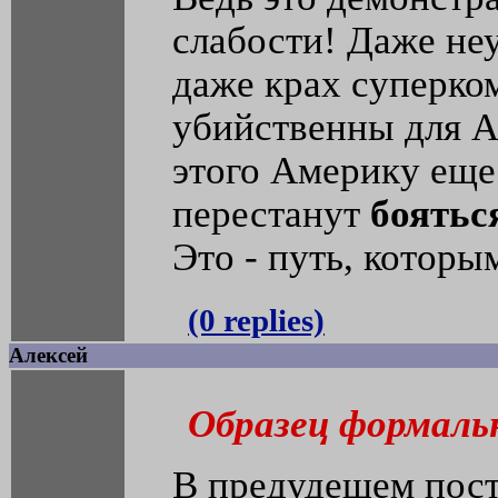
слабости! Даже не
даже крах суперко
убийственны для А
этого Америку еще
перестанут
боятьс
Это - путь, котор
(0 replies)
Алексей
Образец формаль
В предудещем пост