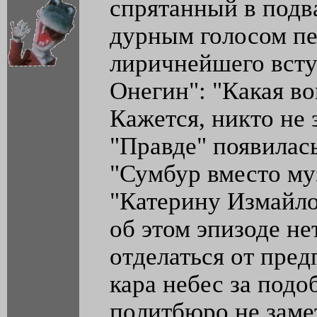
спрятанный в подв
дурным голосом пет
лиричнейшего всту
Онегин": "Какая вон
Кажется, никто не 
"Правде" появилась
"Сумбур вместо му
"Катерину Измайло
об этом эпизоде не
отделаться от пред
кара небес за подо
политбюро не заме