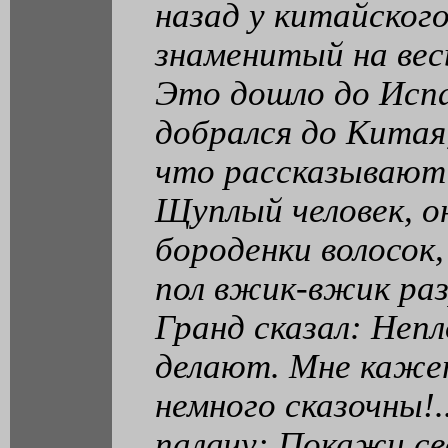
назад у китайског
знаменитый на вес
Это дошло до Испа
добрался до Китая,
что рассказывают 
Щуплый человек, он
бороденки волосок,
пол вжик-вжик раз
Гранд сказал: Непл
делают. Мне кажет
немного сказочны!.
палачу: Покажи св