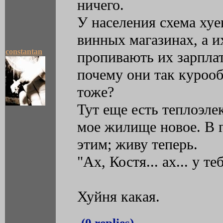
ничего.
У населения схема хуе
винных магазинах, а и
constantan
пропивають их зарплат
почему они так куроо
тоже?
Тут еще есть теплоэле
мое жилище новое. В 
этим; живу теперь.
"Ах, Костя... ах... у т
Хуйня какая.
(0 replies)