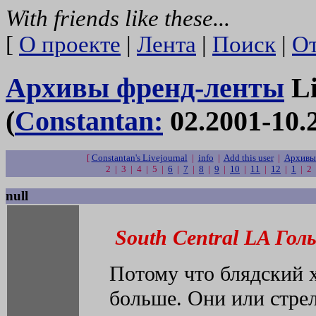
With friends like these...
[
О проекте
|
Лента
|
Поиск
|
От
Архивы френд-ленты
Li
(
Constantan:
02.2001-10.
[
Constantan's Livejournal
|
info
|
Add this user
|
Архивы 
2 | 3 | 4 | 5 |
6
|
7
|
8
|
9
|
10
|
11
|
12
|
1
| 2
null
South Central LA Гол
Потому что блядский 
больше. Они или стрел