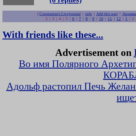
[
Constantan's Livejournal
|
info
|
Add this user
|
Архивы 
2 | 3 | 4 | 5 |
6
|
7
|
8
|
9
|
10
|
11
|
12
|
1
| 2
With friends like these...
Advertisement on
Во имя Полярного Архетип
КОРАБ
Адольф растопил Печь Жела
ище