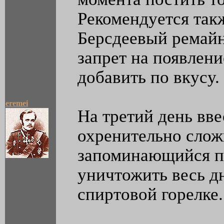
Рекомендуется так
Берсдеевый ремайнд
запрет на появлени
добавить по вкусу.
eremei
На третий день вв
охренительно слож
запоминающийся па
уничтожить весь д
спиртовой горелке.