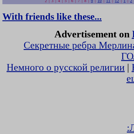
2 | 3 | 4 | 5 | 6 | 7 | 8 |
9
|
10
|
11
|
12
|
1
|
2
With friends like these...
Advertisement on
Секретные ребра Мерлин
ГО
Немного о русской религии
|
е
: