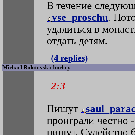
В течение следующ
vse_proschu
. Пот
удалиться в монас
отдать детям.
(4 replies)
Michael Bolotovski: hockey
2:3
Пишут
saul_parad
проиграли честно -
пишут. Судейство 