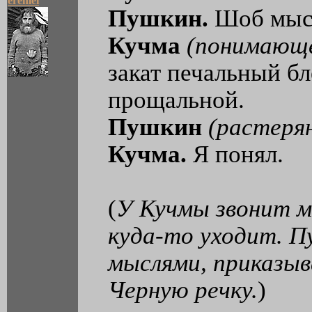
eremei
Пушкин.
Шоб мысл
Кучма
(понимающе
закат печальный б
прощальной.
Пушкин
(растерян
Кучма.
Я понял.
(
У Кучмы звонит мо
куда-то уходит. П
мыслями, приказыв
Черную речку.
)