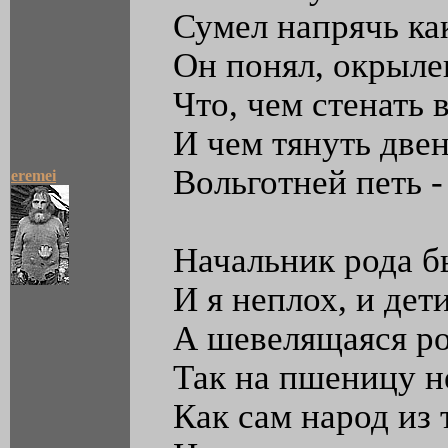
Сумел напрячь ка
Он понял, окрылен
Что, чем стенать 
И чем тянуть двен
Вольготней петь -
eremei
Начальник рода б
И я неплох, и дет
А шевелящаяся р
Так на пшеницу н
Как сам народ из