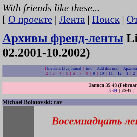
With friends like these...
[
О проекте
|
Лента
|
Поиск
|
От
Архивы френд-ленты
Li
02.2001-10.2002)
[
Eremei's Livejournal
|
info
|
Add this user
|
Архивы
2 | 3 | 4 | 5 | 6 | 7 | 8 |
9
|
10
|
11
|
12
|
1
|
2
Записи 35-48 (Februar
|
0-34
|
35-48
|
Michael Bolotovski: rav
Восемнадцать ле