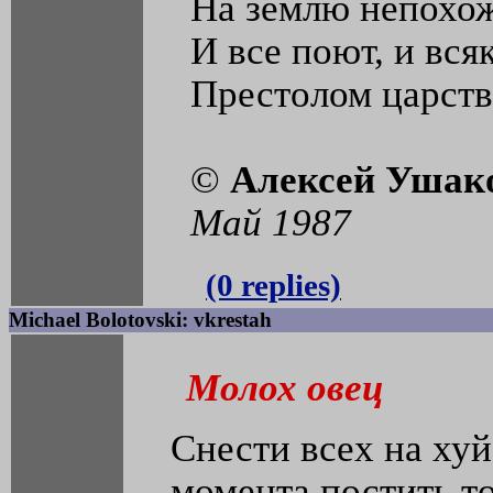
На землю непохож
И все поют, и вс
Престолом царств
©
Алексей Ушак
Май 1987
(0 replies)
Michael Bolotovski: vkrestah
Молох овец
Снести всех
на хуй
момента постить т