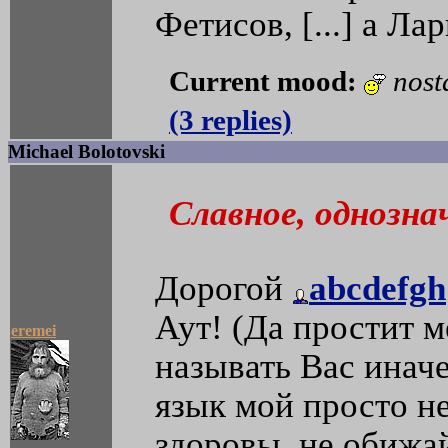
Фетисов, [...] а Ла
Current mood:
nost
(3 replies)
Michael Bolotovski
Славное, однозна
Дорогой
abcdefgh
Аут! (Да простит 
eremei
называть Вас иначе
язык мой просто не
здоровы, не обижай