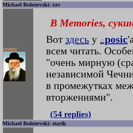
Michael Bolotovski: rav
В Memories, суки
Вот
здесь
у
posic
'
всем читать. Особ
eremei
"очень мирную (ср
независимой Чечни
в промежутках ме
вторжениями".
(54 replies)
Michael Bolotovski: starik