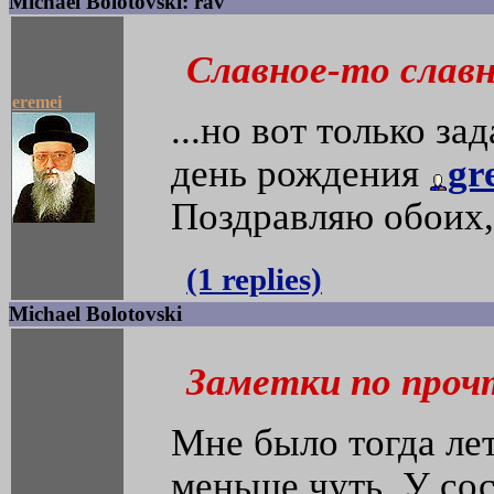
Michael Bolotovski: rav
Славное-то славно
eremei
...но вот только за
день рождения
gr
Поздравляю обоих, 
(1 replies)
Michael Bolotovski
Заметки по проч
Мне было тогда лет
меньше чуть. У сос