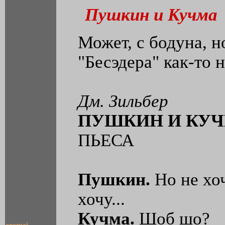
Пушкин и Кучма
Может, с бодуна, н
"Бесэдера" как-то 
Дм. Зильбер
ПУШКИН И КУ
ПЬЕСА
Пушкин.
Но не хоч
хочу...
Кучма.
Шоб шо?