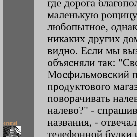
где дорога благопо
маленькую рощицу,
любопытное, однако
никаких других до
видно. Если мы выз
объясняли так: "Св
Мосфильмовский пе
продуктового мага
поворачивать налев
налево?" - спрашив
названия, - отвеча
eremei
телефонной будки 