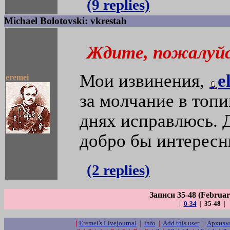
(9 replies)
Michael Bolotovski: vkrestah
Ждите, пожалуй
Мои извинения,
e
eremei
за молчание в топи
днях исправлюсь. 
добро бы интересны
(2 replies)
Записи 35-48 (Februar
|
0-34
|
35-48
|
[
Eremei's Livejournal
|
info
|
Add this user
|
Архивы