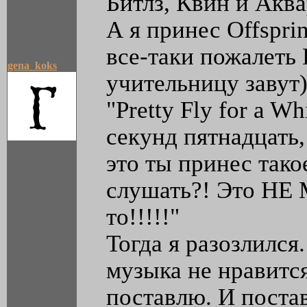
Битлз, Квин и Акв
А я принес Offspri
все-таки пожалеть 
gena_koks
учительницу завут
"Pretty Fly for a W
секунд пятнадцать,
это ты принес тако
слушать?! Это НЕ 
то!!!!!"
Тогда я разозлился.
музыка не нравится
поставлю. И поста