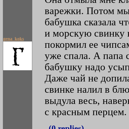
варежки. Потом мы 
бабушка сказала чт
и морскую свинку 
gena_koks
покормил ее чипсам
уже спала. А папа с
бабушку надо усып
Даже чай не допила
свинке налил в блю
выдула весь, наве
с красным перцем.
(0 replies)