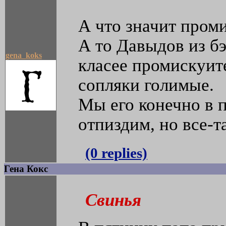
А что значит пром
А то Давыдов из бэ
gena_koks
класее промискуите
сопляки голимые.
Мы его конечно в 
отпиздим, но все-т
(0 replies)
Гена Кокс
Свинья