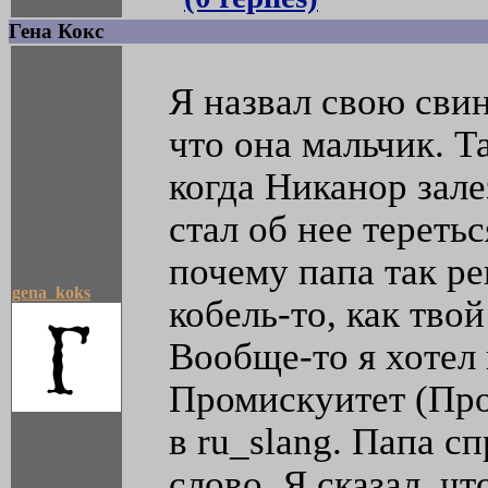
Гена Кокс
Я назвал свою сви
что она мальчик. Т
когда Никанор зале
стал об нее тереть
почему папа так ре
gena_koks
кобель-то, как твой
Вообще-то я хотел 
Промискуитет (Про
в ru_slang. Папа сп
слово. Я сказал, ч