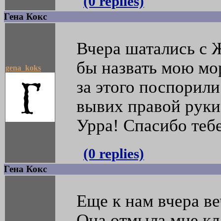
(0 replies)
Гена Кокс
Вчера шатались с 
бы назвать мою мо
gena_koks
за этого поспорили
вывих правой руки
Урра! Спасибо теб
(0 replies)
Гена Кокс
Еще к нам вчера в
Она отмыла мне кл