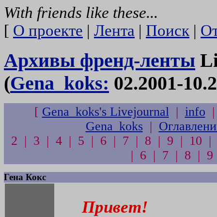
With friends like these...
[
О проекте
|
Лента
|
Поиск
|
От
Архивы френд-ленты
Li
(
Gena_koks:
02.2001-10.2
[
Gena_koks's Livejournal
|
info
Gena_koks
|
Оглавлени
2 | 3 | 4 | 5 | 6 | 7 | 8 | 9 | 10 |
| 6 | 7 | 8 | 9
Гена Кокс
Привет!