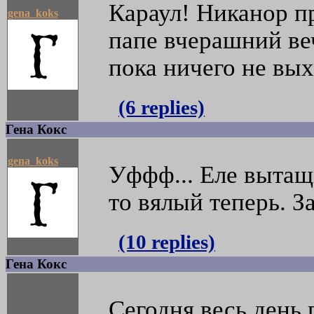
Караул! Никанор п
gena_koks
папе вчерашний ве
пока ничего не вых
(6 replies)
Гена Кокс
gena_koks
Уффф... Еле вытащи
то вялый теперь. З
(10 replies)
Гена Кокс
Сегодня весь день 