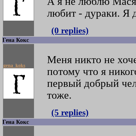
А я не люблю Масян
любит - дураки. Я 
(0 replies)
Гена Кокс
Меня никто не хоч
gena_koks
потому что я никог
первый добрый чел
тоже.
(5 replies)
Гена Кокс