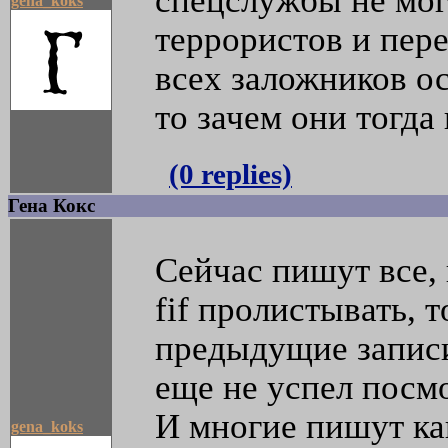
спецслужбы не могу
gena_koks
террористов и пер
всех заложников ос
то зачем они тогда
(0 replies)
Гена Кокс
Сейчас пишут все, 
fif пролистывать, 
предыдущие записи,
еще не успел посмо
И многие пишут ка
gena_koks