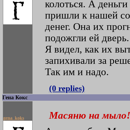
колоться. А деньги
пришли к нашей с
денег. Она их прогн
подожгли ей дверь.
Я видел, как их вы
запихивали за реш
Так им и надо.
(0 replies)
Гена Кокс
Масяню на мыло
gena_koks