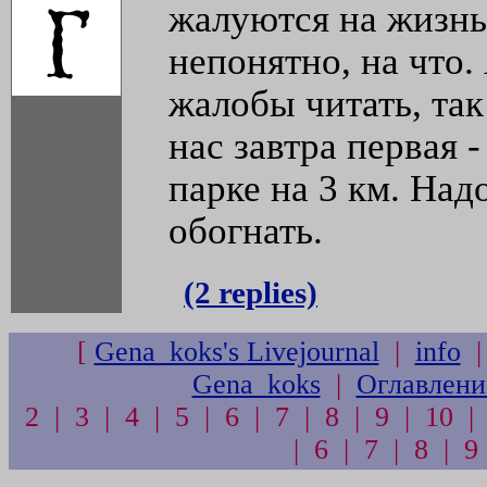
жалуются на жизнь
непонятно, на что.
жалобы читать, так
нас завтра первая -
парке на 3 км. Над
обогнать.
(2 replies)
[
Gena_koks's Livejournal
|
info
Gena_koks
|
Оглавлени
2 | 3 | 4 | 5 | 6 | 7 | 8 | 9 | 10 |
| 6 | 7 | 8 | 9