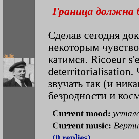
Граница должна 
Сделав сегодня док
некоторым чувство
gollie
катимся. Ricoeur s'
deterritorialisatio
звучать так (и ника
безродности и кос
Current mood:
устал
Current music:
Верти
(0 replies)