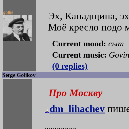
gollie
Эх, Канадщина, эх
Моё кресло подо 
Current mood:
сыт
Current music:
Govin
(0 replies)
Serge Golikov
Про Москву
dm_lihachev
пише