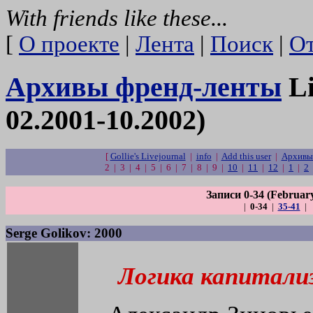
With friends like these...
[
О проекте
|
Лента
|
Поиск
|
От
Архивы френд-ленты
Li
02.2001-10.2002)
[
Gollie's Livejournal
|
info
|
Add this user
|
Архивы 
2 | 3 | 4 | 5 | 6 | 7 | 8 | 9 |
10
|
11
|
12
|
1
|
2
Записи 0-34 (Februar
|
0-34
|
35-41
|
Serge Golikov: 2000
Логика капитали