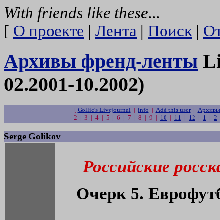
With friends like these...
[
О проекте
|
Лента
|
Поиск
|
От
Архивы френд-ленты
Li
02.2001-10.2002)
[
Gollie's Livejournal
|
info
|
Add this user
|
Архивы 
2 | 3 | 4 | 5 | 6 | 7 | 8 | 9 |
10
|
11
|
12
|
1
|
2
Serge Golikov
Российские росска
Очерк 5. Еврофут