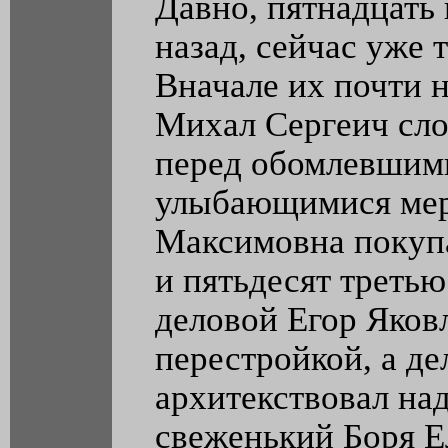
Давно, пятнадцать 
назад, сейчас уже 
Вначале их почти н
Михал Сергеич сло
перед обомлевшим
улыбающимися мери
Максимовна покупа
и пятьдесят третью
деловой Егор Яков
перестройкой, а д
архитекствовал над
свеженький Боря Е