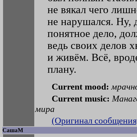
не вякал чего лишн
не нарушался. Ну, 
понятное дело, дол
ведь своих делов хв
и живём. Всё, вроде
плану.
Current mood:
мрачн
Current music:
Манаг
мира
(Оригинал сообщения
СашаМ