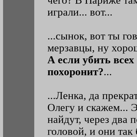
чего? В Париже там
играли... вот...
...сынок, вот ты го
мерзавцы, ну хорош
А если убить всех
похоронит?
...
...Ленка, да прекр
Олегу и скажем... 
найдут, через два 
головой, и они так 