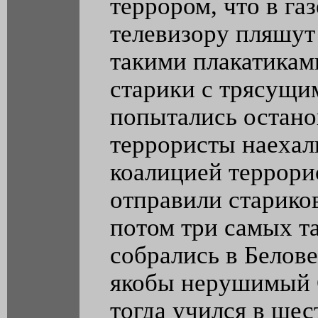
террором, что в газ
телевизору пляшут
такими плакатиками
старики с трясущи
попытались остано
террористы наехал
коалицией террори
отправили старико
потом три самых т
собрались в Белов
якобы нерушимый 
тогда учился в шес