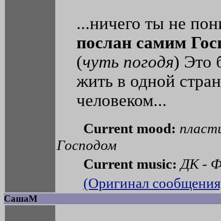
...ничего ты не п
послан самим Гос
(
чуть погодя
) Это 
жить в одной стра
человеком...
Current mood:
пласт
Господом
Current music:
ДК - Ф
(Оригинал сообщения
СашаМ