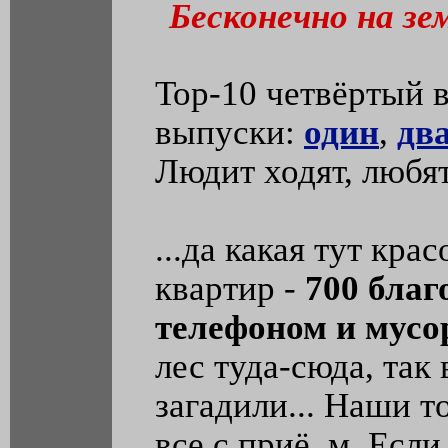
Бесконечно на зем
Тор-10 четвёртый 
выпуски:
один
,
дв
Людит ходят, любят
...да какая тут кра
квартир -
700 благ
телефоном и мусо
лес туда-сюда, так
загадили... Наши т
все с приё..м. Если