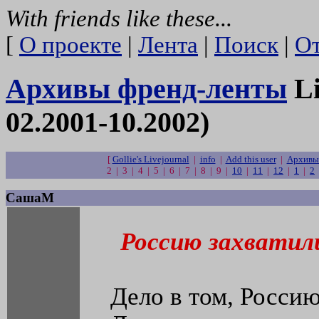
With friends like these...
[
О проекте
|
Лента
|
Поиск
|
От
Архивы френд-ленты
Li
02.2001-10.2002)
[
Gollie's Livejournal
|
info
|
Add this user
|
Архивы 
2 | 3 | 4 | 5 | 6 | 7 | 8 | 9 |
10
|
11
|
12
|
1
|
2
СашаМ
Россию захватил
Дело в том, Россию