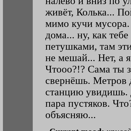
налево и вниз по ул
живёт, Колька... П
мимо кучи мусора. 
дома... ну, как теб
петушками, там эти
не мешай... Нет, а 
Чтооо?!? Сама ты з
свернёшь. Метров д
станцию увидишь. Д
пара пустяков. Что
объясняю...