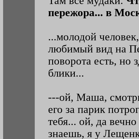
Там все мудаки.
Чт
пережора... в Мос
...молодой человек
любимый вид на Пе
поворота есть, но 
блики...
---ой, Маша, смот
его за парик потрог
тебя... ой, да вечн
знаешь, я у Лещенко