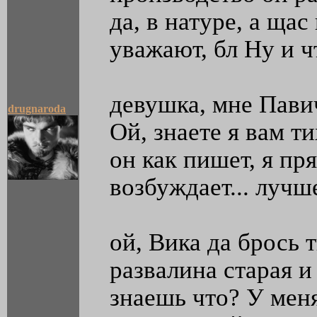
да, в натуре, а ща
уважают, бл Ну и ч
девушка, мне Павич
drugnaroda
Ой, знаете я вам т
он как пишет, я пр
возбуждает... лучш
ой, Вика да брось т
развалина старая и 
знаешь что? У мен