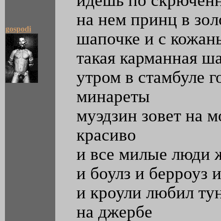
идешь по скрюченн
на нем принц в зол
gospodi
шапочке и с кожан
такая карманная ш
утром в стамбуле г
минареты
муэдзин зовет на м
красиво
и все милые люди 
и боулз и берроуз 
и кроули любил тун
на джербе