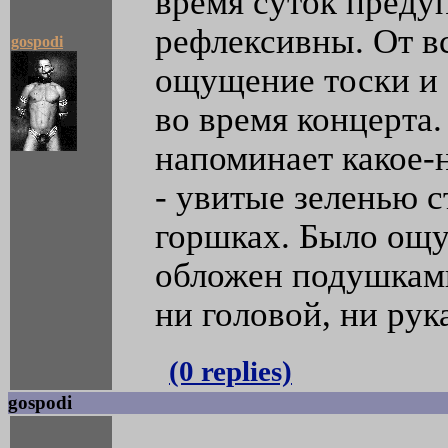
время суток преду
рефлексивны. От в
gospodi
ощущение тоски и 
во время концерта
напоминает какое-
- увитые зеленью с
горшках. Было ощу
обложен подушкам
ни головой, ни рука
(0 replies)
gospodi