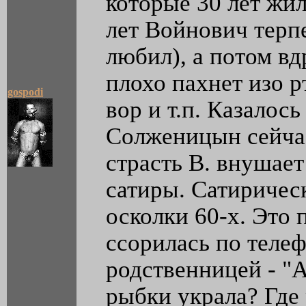
которые 30 лет жил
лет Войнович терп
любил), а потом вд
плохо пахнет изо рт
gospodi
вор и т.п. Казалось
Солженицын сейчас
страсть В. внушает
сатиры. Сатиричес
осколки 60-х. Это 
ссорилась по телеф
родственницей - "
рыбки украла? Где