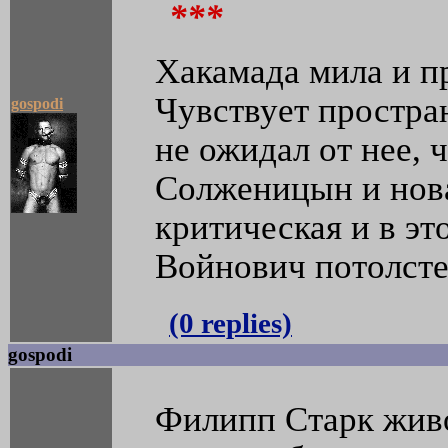
***
Хакамада мила и п
Чувствует простран
gospodi
не ожидал от нее, 
Солженицын и нова
критическая и в эт
Войнович потолстел
(0 replies)
gospodi
Филипп Старк живо