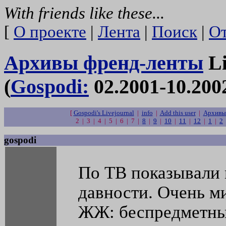
With friends like these...
[
О проекте
|
Лента
|
Поиск
|
От
Архивы френд-ленты
Li
(
Gospodi:
02.2001-10.200
[
Gospodi's Livejournal
|
info
|
Add this user
|
Архивы
2 | 3 | 4 | 5 | 6 | 7 |
8
|
9
|
10
|
11
|
12
|
1
|
2
gospodi
По ТВ показывали 
давности. Очень м
ЖЖ: беспредметные