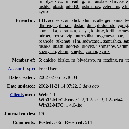
ru_blyadstvo
,
ru_reading
,
ru_translate
,
s1m
,
sadw
tushka
,
ubasti
,
udod99
,
ushmanov
,
vetertann
,
whi
zyrox
Friend of:
131:
aculeata
,
ait
,
alick
,
alinute
,
allergen
,
anna_tw
dhr_eigen
,
dima_l
,
distan
,
dmtr
,
dodododo
,
egmg
kamushka
,
karamzin
,
kasya
,
kibirov
,
kirill
,
korney
miroet
,
mouse_vip
,
murrrzilka
,
mygeneva
,
natyn_
rogneda
,
rukenau
,
s1m
,
sadweasel
,
samushka
,
sa
tushka
,
ubasti
,
udod99
,
uloved
,
ushmanov
,
vadim
zhenyach
,
zlotin
,
zmejka
,
zombi
,
zyrox
Member of:
5:
daleko_blizko
,
ru_blyadstvo
,
ru_reading
,
ru_tr
Account type
:
Free User
Date created:
2002-02-06 12:36:04
Date updated:
2002-11-21 14:07:22,
3 days ago
Clients
used:
Web
: 1.1
Win32-MFC-Sema
: 1.2, 1.2-beta3, 1.2-beta4a
Win32-MFC
: 1.4.6-lite
Journal entries:
170
Comments:
Posted:
306 -
Received:
514