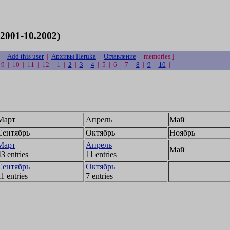
2001-10.2002)
|
Add this user
|
Архивы Heruka
|
Оглавление
| memories ]
| 9 | 10 | 11 | 12 | 1 |
2
|
3
|
4
| 5 | 6 | 7 |
8
|
9
|
10
|
Март
Апрель
Май
Сентябрь
Октябрь
Ноябрь
Март
Апрель
Май
43 entries
11 entries
Сентябрь
Октябрь
1 entries
7 entries