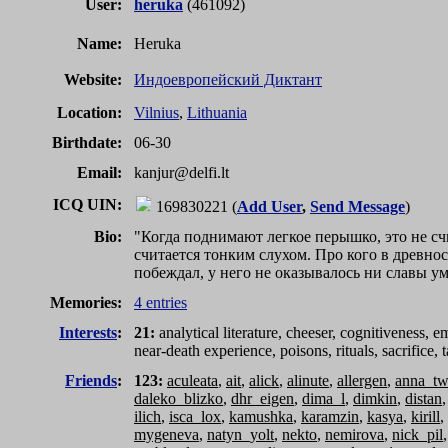
User:
heruka
(461092)
Name:
Heruka
Website:
Индоевропейский Диктант
Location:
Vilnius
,
Lithuania
Birthdate:
06-30
Email:
kanjur
@
delfi.lt
ICQ UIN
:
169830221 (
Add User
,
Send Message
)
Bio:
"Когда поднимают легкое перышко, это не счи
считается тонким слухом. Про кого в древнос
побеждал, у него не оказывалось ни славы у
Memories:
4 entries
Interests
:
21:
analytical literature, cheeser, cognitiveness, em
near-death experience, poisons, rituals, sacrific
Friends
:
123:
aculeata
,
ait
,
alick
,
alinute
,
allergen
,
anna_tw
daleko_blizko
,
dhr_eigen
,
dima_l
,
dimkin
,
distan
ilich
,
isca_lox
,
kamushka
,
karamzin
,
kasya
,
kirill
,
mygeneva
,
natyn_yolt
,
nekto
,
nemirova
,
nick_pil