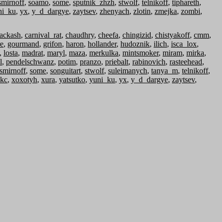
smirnoff
,
soamo
,
some
,
sputnik_zhzh
,
stwolf
,
telnikoff
,
tiphareth
,
ni_ku
,
yx
,
y_d_dargye
,
zaytsev
,
zhenyach
,
zlotin
,
zmejka
,
zombi
,
lackash
,
carnival_rat
,
chaudhry
,
cheefa
,
chingizid
,
chistyakoff
,
cmm
,
re
,
gourmand
,
grifon
,
haron
,
hollander
,
hudoznik
,
ilich
,
isca_lox
,
,
losta
,
madrat
,
maryl
,
maza
,
merkulka
,
mintsmoker
,
miram
,
mirka
,
l
,
pendelschwanz
,
potim
,
pranzo
,
priebalt
,
rabinovich
,
rasteehead
,
smirnoff
,
some
,
songuitart
,
stwolf
,
suleimanych
,
tanya_m
,
telnikoff
,
kc
,
xoxotyh
,
xura
,
yatsutko
,
yuni_ku
,
yx
,
y_d_dargye
,
zaytsev
,