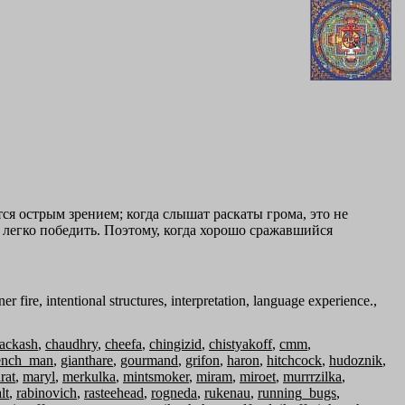
тся острым зрением; когда слышат раскаты грома, это не
о легко победить. Поэтому, когда хорошо сражавшийся
ner fire, intentional structures, interpretation, language experience.,
lackash
,
chaudhry
,
cheefa
,
chingizid
,
chistyakoff
,
cmm
,
ench_man
,
gianthare
,
gourmand
,
grifon
,
haron
,
hitchcock
,
hudoznik
,
rat
,
maryl
,
merkulka
,
mintsmoker
,
miram
,
miroet
,
murrrzilka
,
lt
,
rabinovich
,
rasteehead
,
rogneda
,
rukenau
,
running_bugs
,