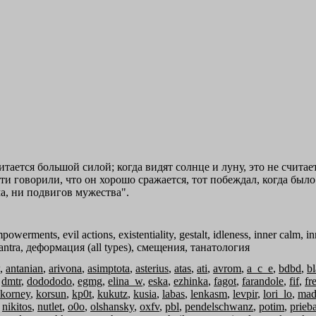
тается большой силой; когда видят солнце и луну, это не считае
ти говорили, что он хорошо сражается, тот побеждал, когда был
ма, ни подвигов мужества".
powerments, evil actions, existentiality, gestalt, idleness, inner calm, in
e, tantra, деформация (all types), смещения, танатология
,
antanian
,
arivona
,
asimptota
,
asterius
,
atas
,
ati
,
avrom
,
a_c_e
,
bdbd
,
b
,
dmtr
,
dodododo
,
egmg
,
elina_w
,
eska
,
ezhinka
,
fagot
,
farandole
,
fif
,
fr
korney
,
korsun
,
kp0t
,
kukutz
,
kusia
,
labas
,
lenkasm
,
levpir
,
lori_lo
,
mad
,
nikitos
,
nutlet
,
o0o
,
olshansky
,
oxfv
,
pbl
,
pendelschwanz
,
potim
,
prieba