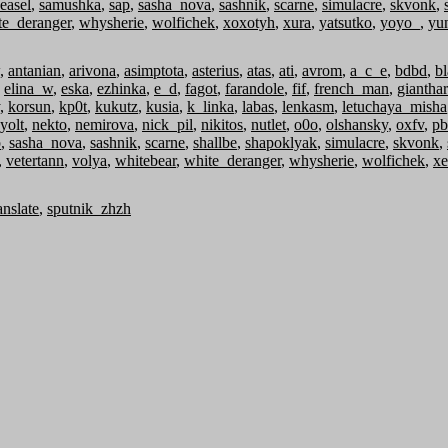
easel
,
samushka
,
sap
,
sasha_nova
,
sashnik
,
scarne
,
simulacre
,
skvonk
,
te_deranger
,
whysherie
,
wolfichek
,
xoxotyh
,
xura
,
yatsutko
,
yoyo_
,
yu
,
antanian
,
arivona
,
asimptota
,
asterius
,
atas
,
ati
,
avrom
,
a_c_e
,
bdbd
,
b
,
elina_w
,
eska
,
ezhinka
,
e_d
,
fagot
,
farandole
,
fif
,
french_man
,
giantha
,
korsun
,
kp0t
,
kukutz
,
kusia
,
k_linka
,
labas
,
lenkasm
,
letuchaya_misha
yolt
,
nekto
,
nemirova
,
nick_pil
,
nikitos
,
nutlet
,
o0o
,
olshansky
,
oxfv
,
pb
p
,
sasha_nova
,
sashnik
,
scarne
,
shallbe
,
shapoklyak
,
simulacre
,
skvonk
,
,
vetertann
,
volya
,
whitebear
,
white_deranger
,
whysherie
,
wolfichek
,
xe
anslate
,
sputnik_zhzh