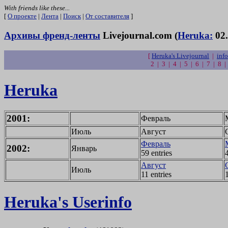
With friends like these...
[
О проекте
|
Лента
|
Поиск
|
От составителя
]
Архивы френд-ленты
Livejournal.com (
Heruka:
02.
[
Heruka's Livejournal
|
info
2 | 3 | 4 | 5 | 6 | 7 | 8 
Heruka
2001:
Февраль
Июль
Август
Февраль
2002:
Январь
59 entries
Август
Июль
11 entries
1
Heruka's Userinfo