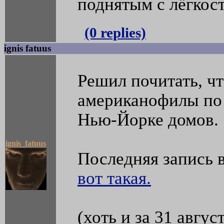
поднятым с лёгкос
(0 replies)
ignis fatuus
Решил почитать, ч
американофилы по
Нью-Йорке домов.
ignis_fatuus
Последняя запись в
вот такая.
(хоть и за 31 авгус