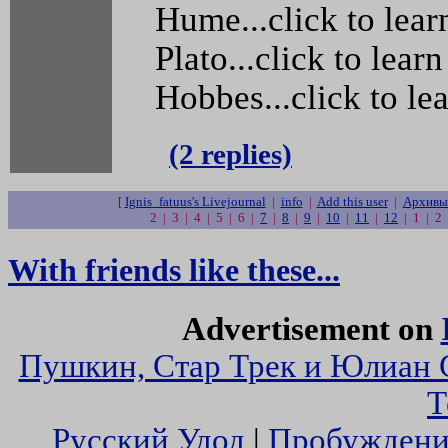
Hume...click to lear
Plato...click to lear
Hobbes...click to le
(2 replies)
[
Ignis_fatuus's Livejournal
|
info
|
Add this user
|
Архивы 
2 | 3 | 4 | 5 | 6 |
7
|
8
|
9
|
10
|
11
|
12
| 1 | 2
With friends like these...
Advertisement on
Пушкин, Стар Трек и Юлиан 
Т
Русский Удод
|
Пробуждени