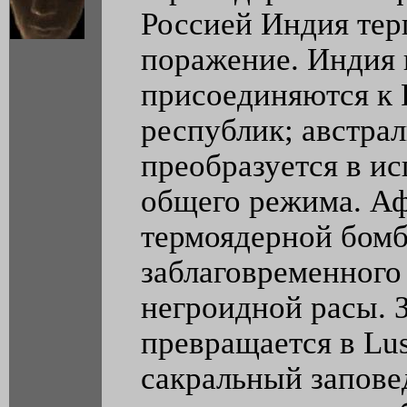
Россией Индия тер
поражение. Индия 
присоединяются к 
республик; австра
преобразуется в и
общего режима. Аф
термоядерной бомб
заблаговременног
негроидной расы. 
превращается в Lus
сакральный заповед