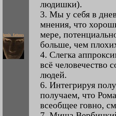
людишки).
3. Мы у себя в дн
мнения, что хорош
мере, потенциальн
ignis_fatuus
больше, чем плохи
4. Слегка аппрокси
всё человечество 
людей.
6. Интегрируя пол
получаем, что Ром
всеобщее говно, см
7. Миша Вербицкий