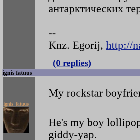
антарктических те
--
Knz. Egorij,
http://
(0 replies)
ignis fatuus
My rockstar boyfrie
ignis_fatuus
He's my boy lollipo
giddy-yap.