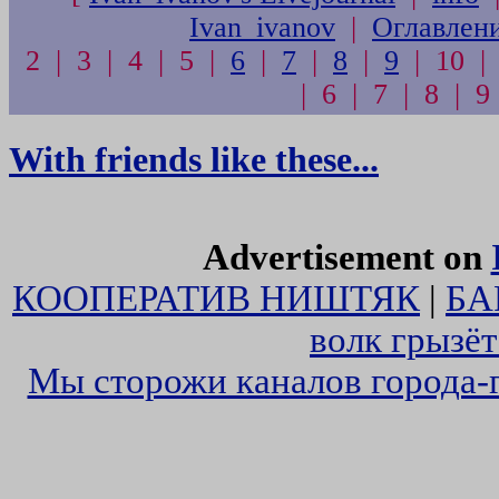
Ivan_ivanov
|
Оглавлен
2 | 3 | 4 | 5 |
6
|
7
|
8
|
9
| 10 | 
| 6 | 7 | 8 | 9
With friends like these...
Advertisement on
КООПЕРАТИВ НИШТЯК
|
БА
волк грызё
Мы сторожи каналов города-