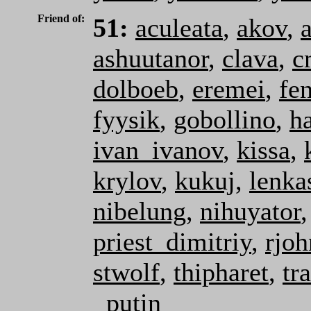
Friend of:
51:
aculeata
,
akov
,
ashuutanor
,
clava
,
c
dolboeb
,
eremei
,
fe
fyysik
,
gobollino
,
h
ivan_ivanov
,
kissa
,
krylov
,
kukuj
,
lenk
nibelung
,
nihuyator
priest_dimitriy
,
rjo
stwolf
,
thipharet
,
tr
_putin_