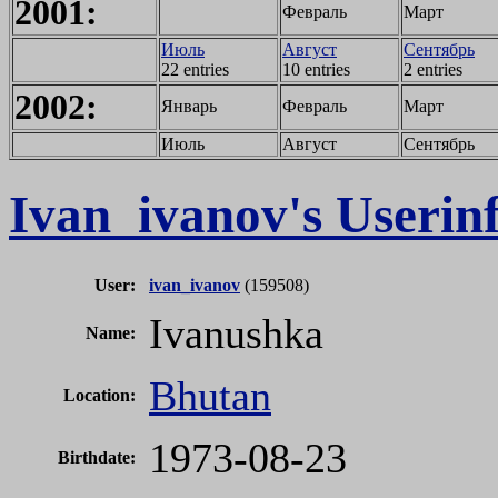
2001:
Февраль
Март
Июль
Август
Сентябрь
22 entries
10 entries
2 entries
2002:
Январь
Февраль
Март
Июль
Август
Сентябрь
Ivan_ivanov's Userin
User:
ivan_ivanov
(159508)
Ivanushka
Name:
Bhutan
Location:
1973-08-23
Birthdate: