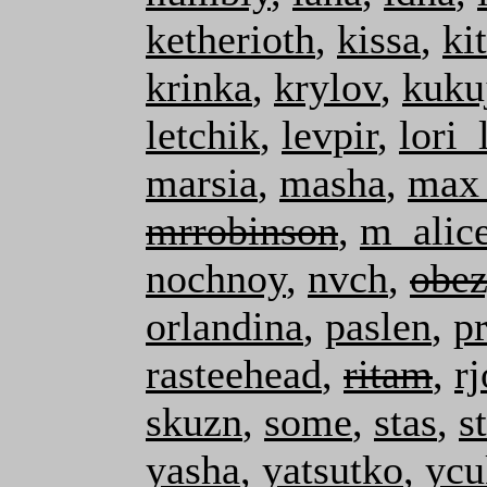
ketherioth
,
kissa
,
ki
krinka
,
krylov
,
kuku
letchik
,
levpir
,
lori_
marsia
,
masha
,
max
mrrobinson
,
m_alic
nochnoy
,
nvch
,
obe
orlandina
,
paslen
,
pr
rasteehead
,
ritam
,
r
skuzn
,
some
,
stas
,
s
yasha
,
yatsutko
,
ycu