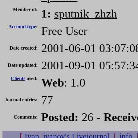
Member of:
1:
sputnik_zhzh
Account type
:
Free User
2001-06-01 03:07:0
Date created:
2001-09-01 05:57:3
Date updated:
Clients
used:
Web
: 1.0
77
Journal entries:
Posted:
26 -
Receiv
Comments:
[
Ivan_ivanov's Livejournal
|
info