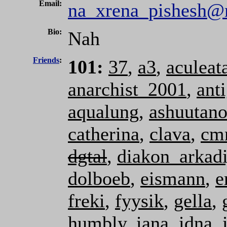
Email:
na_xrena_pishesh@
Bio:
Nah
Friends
:
101:
37
,
a3
,
aculeat
anarchist_2001
,
ant
aqualung
,
ashuutano
catherina
,
clava
,
cm
dgtal
,
diakon_arkadi
dolboeb
,
eismann
,
e
freki
,
fyysik
,
gella
,
humbly
,
iana
,
idna
,