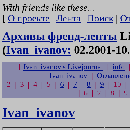
With friends like these...
[
О проекте
|
Лента
|
Поиск
|
От
Архивы френд-ленты
Li
(
Ivan_ivanov:
02.2001-10
[
Ivan_ivanov's Livejournal
|
info
Ivan_ivanov
|
Оглавлен
2 | 3 | 4 | 5 |
6
|
7
|
8
|
9
| 10 | 
| 6 | 7 | 8 | 9
Ivan_ivanov