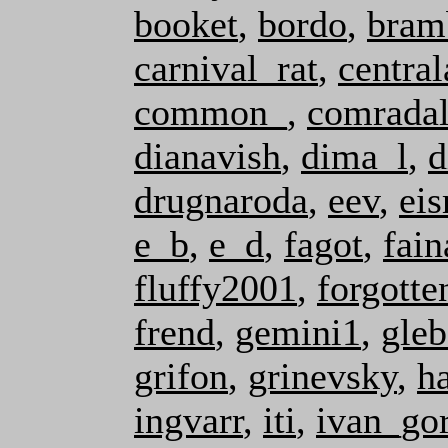
booket
,
bordo
,
bram
carnival_rat
,
central
common_
,
comrada
dianavish
,
dima_l
,
d
drugnaroda
,
eev
,
ei
e_b
,
e_d
,
fagot
,
fain
fluffy2001
,
forgotte
frend
,
gemini1
,
gle
grifon
,
grinevsky
,
ha
ingvarr
,
iti
,
ivan_go