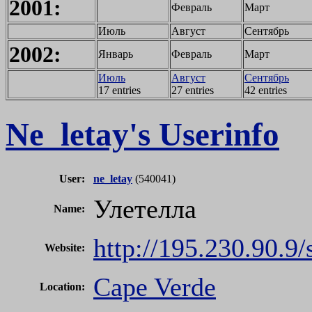
2001:
Февраль
Март
Июль
Август
Сентябрь
2002:
Январь
Февраль
Март
Июль
Август
Сентябрь
17 entries
27 entries
42 entries
Ne_letay's Userinfo
User:
ne_letay
(540041)
Улетелла
Name:
http://195.230.90.9/
Website:
Cape Verde
Location: