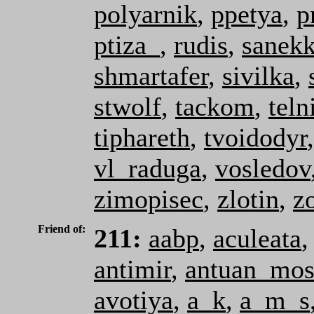
polyarnik
,
ppetya
,
p
ptiza_
,
rudis
,
sanek
shmartafer
,
sivilka
,
stwolf
,
tackom
,
teln
tiphareth
,
tvoidodyr
vl_raduga
,
vosledov
zimopisec
,
zlotin
,
z
Friend of:
211:
aabp
,
aculeata
antimir
,
antuan_mos
avotiya
,
a_k
,
a_m_s