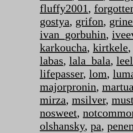
fluffy2001
,
forgotte
gostya
,
grifon
,
grin
ivan_gorbuhin
,
ivee
karkoucha
,
kirtkele
labas
,
lala_bala
,
lee
lifepasser
,
lom
,
lum
majorpronin
,
martua
mirza
,
msilver
,
must
nosweet
,
notcommo
olshansky
,
pa
,
pene