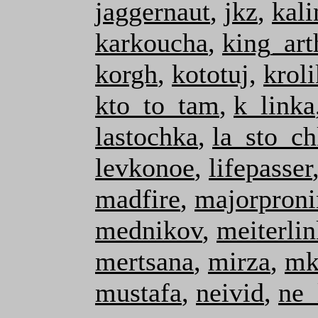
jaggernaut
,
jkz
,
kali
karkoucha
,
king_art
korgh
,
kototuj
,
kroli
kto_to_tam
,
k_linka
lastochka
,
la_sto_ch
levkonoe
,
lifepasser
madfire
,
majorproni
mednikov
,
meiterli
mertsana
,
mirza
,
mk
mustafa
,
neivid
,
ne_