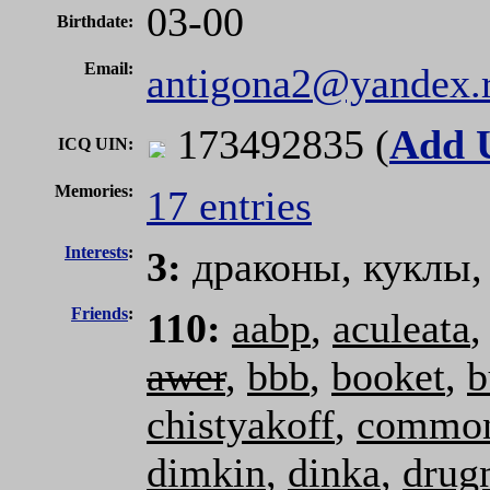
03-00
Birthdate:
Email:
antigona2@yandex.
173492835 (
Add 
ICQ UIN
:
Memories:
17 entries
Interests
:
3:
драконы, куклы,
Friends
:
110:
aabp
,
aculeata
awer
,
bbb
,
booket
,
b
chistyakoff
,
commo
dimkin
,
dinka
,
drug