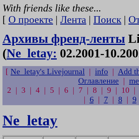
With friends like these...
[
О проекте
|
Лента
|
Поиск
|
От
Архивы френд-ленты
Li
(
Ne_letay:
02.2001-10.200
[
Ne_letay's Livejournal
|
info
|
Add th
Оглавление
|
me
2 | 3 | 4 | 5 | 6 | 7 | 8 | 9 | 10 |
|
6
|
7
|
8
|
9
Ne_letay