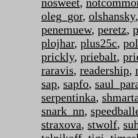
nosweet
,
notcommo
oleg_gor
,
olshansky
penemuew
,
peretz
,
p
plojhar
,
plus25c
,
pol
prickly
,
priebalt
,
pri
raravis
,
readership
,
sap
,
sapfo
,
saul_par
serpentinka
,
shmarta
snark_nn
,
speedball
straxova
,
stwolf
,
su