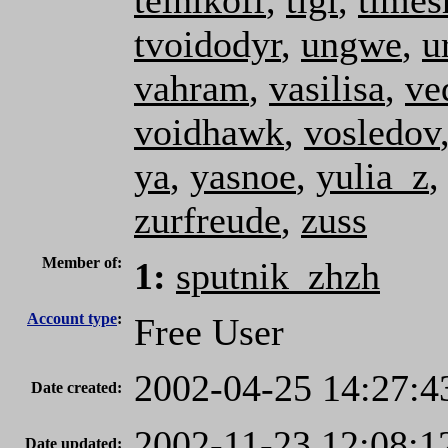
telnikoff
,
tigi
,
times
tvoidodyr
,
ungwe
,
u
vahram
,
vasilisa
,
ve
voidhawk
,
vosledov
ya
,
yasnoe
,
yulia_z
zurfreude
,
zuss
Member of:
1:
sputnik_zhzh
Account type
:
Free User
2002-04-25 14:27:4
Date created:
2002-11-23 12:08:1
Date updated: