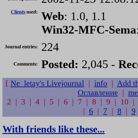
Clients
used:
Web
: 1.0, 1.1
Win32-MFC-Sema
224
Journal entries:
Posted:
2,045 -
Rec
Comments:
[
Ne_letay's Livejournal
|
info
|
Add th
Оглавление
|
me
2 | 3 | 4 | 5 | 6 | 7 | 8 | 9 | 10 |
|
6
|
7
|
8
|
9
With friends like these...