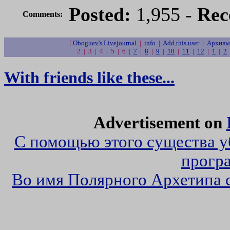
Posted:
1,955 -
Rec
Comments:
[
Oboguev's Livejournal
|
info
|
Add this user
|
Архивы
2 | 3 | 4 | 5 | 6 |
7
|
8
|
9
|
10
|
11
|
12
|
1
|
2
With friends like these...
Advertisement on
С помощью этого существа у
прогр
Во имя Полярного Архетипа 