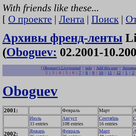
With friends like these...
[
О проекте
|
Лента
|
Поиск
|
От
Архивы френд-ленты
Li
(
Oboguev:
02.2001-10.200
[
Oboguev's Livejournal
|
info
|
Add this user
|
Архивы
2 | 3 | 4 | 5 | 6 |
7
|
8
|
9
|
10
|
11
|
12
|
1
|
2
Oboguev
2001:
Февраль
Март
А
Июль
Август
Сентябрь
О
33 entries
108 entries
16 entries
6
Январь
Февраль
Март
А
2002: