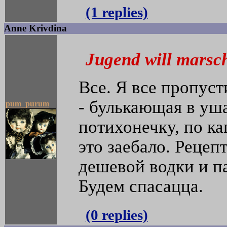
(1 replies)
Anne Krivdina
Jugend will marsc
Все. Я все пропуст
- булькающая в уша
pum_purum
потихонечку, по ка
это заебало. Рецеп
дешевой водки и па
Будем спасацца.
(0 replies)