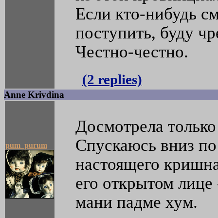
Если кто-нибудь см
поступить, буду чр
Честно-честно.
(2 replies)
Anne Krivdina
Досмотрела только 
Спускаюсь вниз по
pum_purum
настоящего кришна
его открытом лице 
мани падме хум.