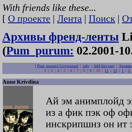
With friends like these...
[
О проекте
|
Лента
|
Поиск
|
От
Архивы френд-ленты
Li
(
Pum_purum:
02.2001-10
[
Pum_purum's Livejournal
|
info
|
Add this user
|
Архивы
2 | 3 | 4 | 5 | 6 | 7 | 8 | 9 | 10 |
11
|
12
|
1
|
2
Anne Krivdina
Ай эм анимплойд эг
pum_purum
из а фик пэк оф оф
инскрипшнз он ит э