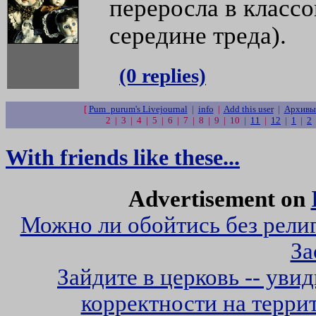
переросла в классо
середине треда).
(0 replies)
[
Pum_purum's Livejournal
|
info
|
Add this user
|
Архивы
2 | 3 | 4 | 5 | 6 | 7 | 8 | 9 | 10 |
11
|
12
|
1
|
2
With friends like these...
Advertisement on
Можно ли обойтись без рели
За
Зайдите в церковь -- увид
корректности на терр