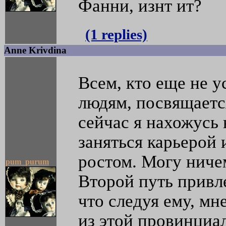
Фанни, изнт ит?
(1 replies)
Anne Krivdina
Всем, кто еще не у
людям, посвящаетс
сейчас я нахожусь 
заняться карьерой
ростом. Могу ниче
pum_purum
Второй путь привле
что следуя ему, мн
из этой провинциа