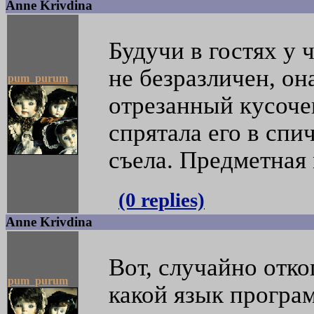
Anne Krivdina
Будучи в гостях у 
не безразличен, он
pum_purum
отрезанный кусоче
спрятала его в спи
съела. Предметная м
(0 replies)
Anne Krivdina
Вот, случайно отко
pum_purum
какой язык програ