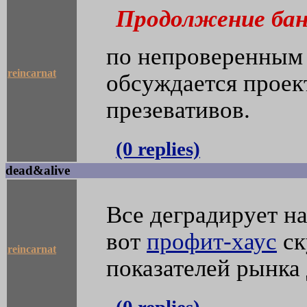
Продолжение ба
по непроверенным 
reincarnat
обсуждается проект
презевативов.
(0 replies)
dead&alive
Все деградирует на
вот
профит-хаус
ск
reincarnat
показателей рынка 