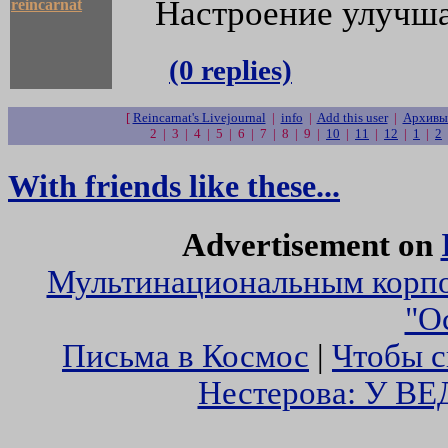
Настроение улучша
reincarnat
(0 replies)
[
Reincarnat's Livejournal
|
info
|
Add this user
|
Архивы 
2 | 3 | 4 | 5 | 6 | 7 | 8 | 9 |
10
|
11
|
12
|
1
|
2
With friends like these...
Advertisement on
Мультинациональным корпо
"О
Письма в Космос
|
Чтобы с
Нестерова: У 