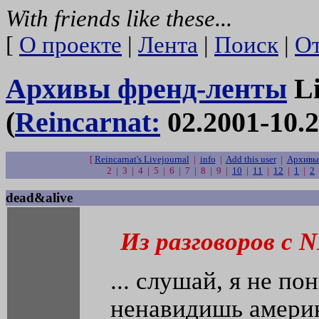
With friends like these...
[
О проекте
|
Лента
|
Поиск
|
От
Архивы френд-ленты
Li
(
Reincarnat:
02.2001-10.2
[
Reincarnat's Livejournal
|
info
|
Add this user
|
Архивы 
2 | 3 | 4 | 5 | 6 | 7 | 8 | 9 |
10
|
11
|
12
|
1
|
2
dead&alive
Из разговоров с 
... слушай, я не по
ненавидишь америк