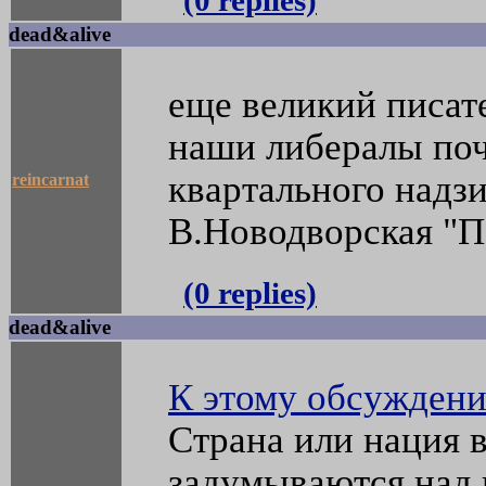
(0 replies)
dead&alive
еще великий писат
наши либералы по
квартального надзи
reincarnat
В.Новодворская "П
(0 replies)
dead&alive
К этому обсужден
Страна или нация в
задумываются над