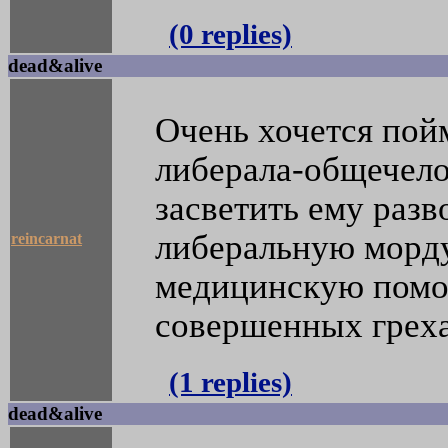
(0 replies)
dead&alive
Очень хочется пой
либерала-общечело
засветить ему раз
либеральную морду
reincarnat
медицинскую помощ
совершенных греха
(1 replies)
dead&alive