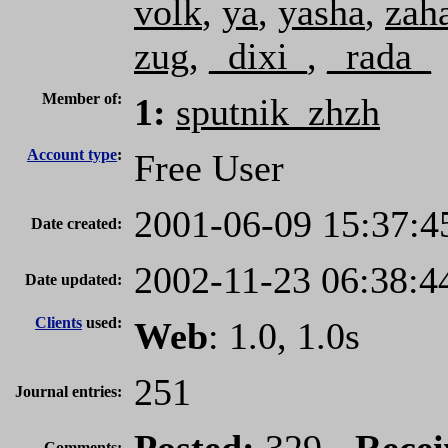
volk
,
ya
,
yasha
,
zah
zug
,
_dixi_
,
_rada_
Member of:
1:
sputnik_zhzh
Account type
:
Free User
2001-06-09 15:37:4
Date created:
2002-11-23 06:38:4
Date updated:
Clients
used:
Web
: 1.0, 1.0s
251
Journal entries:
Comments: