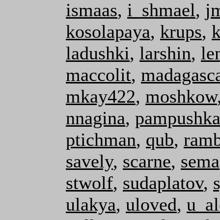
ismaas
,
i_shmael
,
j
kosolapaya
,
krups
,
ladushki
,
larshin
,
le
maccolit
,
madagasc
mkay422
,
moshkow
nnagina
,
pampushk
ptichman
,
qub
,
ramb
savely
,
scarne
,
sema
stwolf
,
sudaplatov
,
ulakya
,
uloved
,
u_al