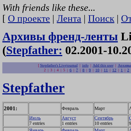
With friends like these...
[
О проекте
|
Лента
|
Поиск
|
От
Архивы френд-ленты
Li
(
Stepfather:
02.2001-10.2
[
Stepfather's Livejournal
|
info
|
Add this user
|
Архивы 
2 | 3 | 4 | 5 |
6
|
7
|
8
|
9
|
10
|
11
|
12
|
1
|
2
Stepfather
2001:
Февраль
Март
Июль
Август
Сентябрь
7 entries
1 entries
10 entries
9
Январь
Февраль
Март