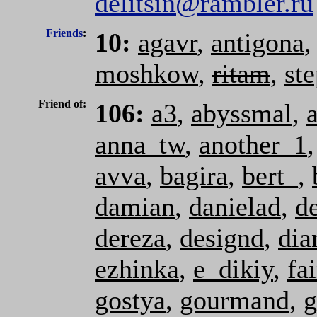
delitsin@rambler.ru
Friends
:
10:
agavr
,
antigona
moshkow
,
ritam
,
ste
Friend of:
106:
a3
,
abyssmal
,
anna_tw
,
another_1
avva
,
bagira
,
bert_
,
damian
,
danielad
,
d
dereza
,
designd
,
dia
ezhinka
,
e_dikiy
,
fa
gostya
,
gourmand
,
g