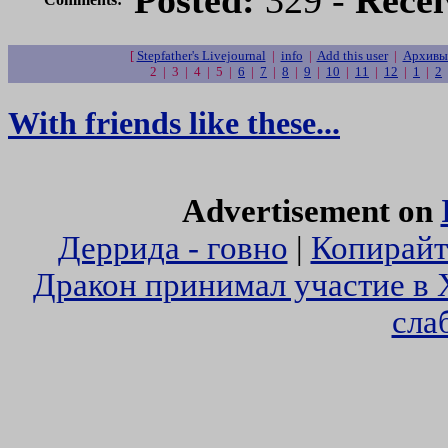
Posted:
329 -
Recei
[
Stepfather's Livejournal
|
info
|
Add this user
|
Архивы 
2 | 3 | 4 | 5 |
6
|
7
|
8
|
9
|
10
|
11
|
12
|
1
|
2
With friends like these...
Advertisement on
Деррида - говно
|
Копирайт
Дракон принимал участие в 
сла