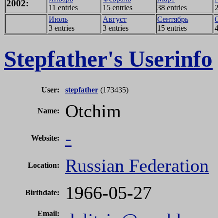
2002:
11 entries
15 entries
38 entries
2
Июль
Август
Сентябрь
3 entries
3 entries
15 entries
4
Stepfather's Userinfo
User:
stepfather
(173435)
Otchim
Name:
-
Website:
Russian Federation
Location:
1966-05-27
Birthdate:
Email: