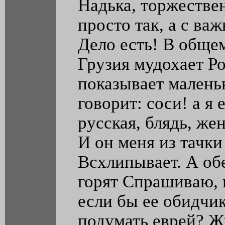
Надька, торжествен
просто так, а с ва
Дело есть! В общем
Грузия мудохает Р
показывает малень
говорит: соси! а я 
русская, блядь, же
И он меня из тачки
Всхлипывает. А обе
горят Спрашиваю, п
если бы ее обидчи
подумать еврей? Жи