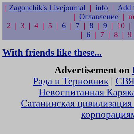
[
Zagonchik's Livejournal
|
info
|
Add t
|
Оглавление
| me
2 | 3 | 4 | 5 |
6
|
7
|
8
|
9
| 10 | 
|
6
| 7 | 8 | 9
With friends like these...
Advertisement on
Рада и Терновник
|
СВ
Невоспитанная Каряка
Cатанинская цивилизация
корпорация