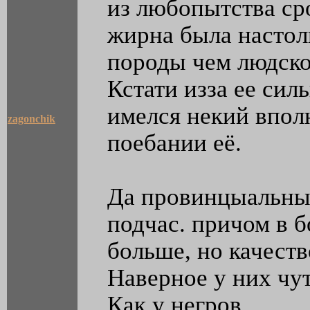
из любопытства ср
жирна была настол
породы чем людско
Кстати изза ее си
имелся некий впол
zagonchik
поебании её.
Да провинцыальны
подчас. причом в 
больше, но качеств
Наверное у них чут
Как у негров