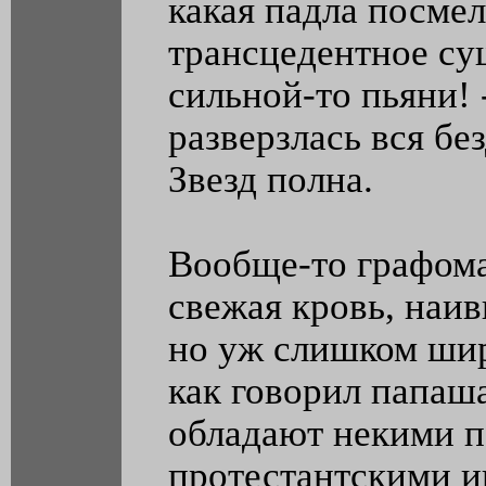
какая падла посмел
трансцедентное сущ
сильной-то пьяни! 
разверзлась вся бе
Звезд полна.
Вообще-то графома
свежая кровь, наивн
но уж слишком широ
как говорил папаш
обладают некими 
протестантскими 