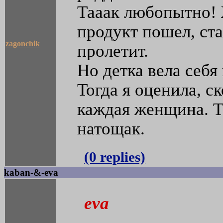
Тааак любопытно! 
продукт пошел, ста
zagonchik
пролетит.
Но детка вела себя 
Тогда я оценила, с
каждая женщина. Т
натощак.
(0 replies)
kaban-&-eva
eva