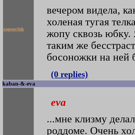
вечером видела, к
холеная тугая телк
zagonchik
жопу сквозь юбку. 
таким же бесстрас
босоножки на ней 
(0 replies)
kaban-&-eva
eva
...мне клизму делал
роддоме. Очень хо