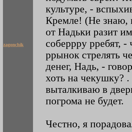
культуре, - вспыхив
Кремле! (Не знаю, 
от Надьки разит им
соберрру рребят, -
zagonchik
ррынок стрелять ч
денег, Надь, - гово
хоть на чекушку? .
выталкиваю в дверь
погрома не будет.
Честно, я порадова