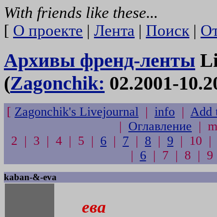
With friends like these...
[
О проекте
|
Лента
|
Поиск
|
От
Архивы френд-ленты
Li
(
Zagonchik:
02.2001-10.2
[
Zagonchik's Livejournal
|
info
|
Add t
|
Оглавление
| me
2 | 3 | 4 | 5 |
6
|
7
|
8
|
9
| 10 | 
|
6
| 7 | 8 | 9
kaban-&-eva
ева