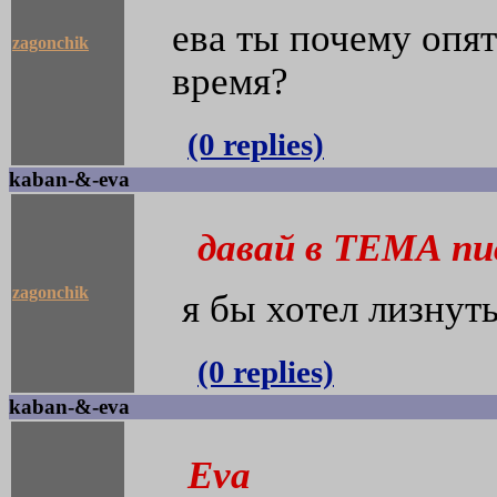
ева ты почему опят
zagonchik
время?
(0 replies)
kaban-&-eva
давай в ТЕМА пи
zagonchik
я бы хотел лизнуть
(0 replies)
kaban-&-eva
Eva