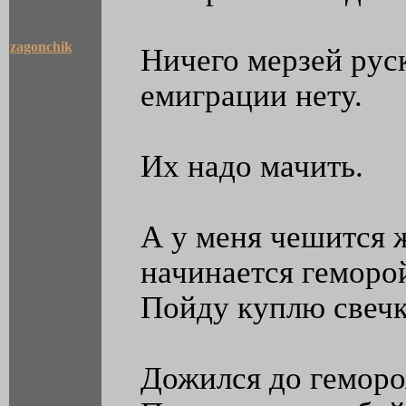
zagonchik
Ничего мерзей рус
емиграции нету.
Их надо мачить.
А у меня чешится ж
начинается геморой
Пойду куплю свечк
Дожился до геморо