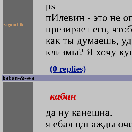
ps
пИлевин - это не о
zagonchik
презирает его, чт
как ты думаешь, у
клизмы? Я хочу ку
(0 replies)
kaban-&-eva
кабан
да ну канешна.
я ебал однажды оче