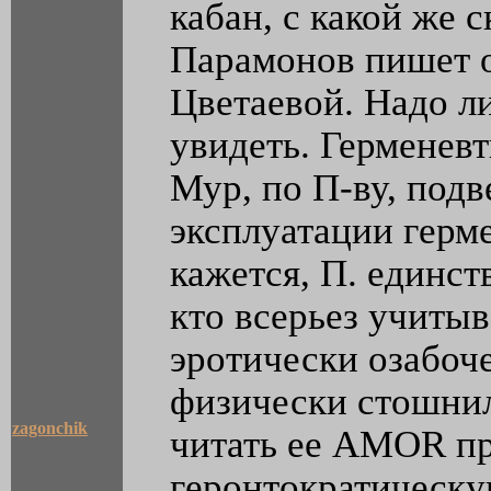
кабан, с какой же 
Парамонов пишет о
Цветаевой. Надо ли
увидеть. Герменевт
Мур, по П-ву, подв
эксплуатации герме
кажется, П. единст
кто всерьез учиты
эротически озабоч
физически стошнил
zagonchik
читать ее AMOR п
геронтократическую