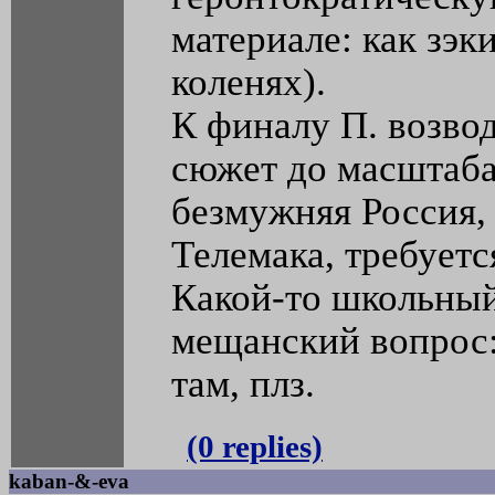
материале: как зэк
коленях).
К финалу П. возво
сюжет до масштаба 
безмужняя Россия,
Телемака, требует
Какой-то школьный
мещанский вопрос: 
там, плз.
(0 replies)
kaban-&-eva