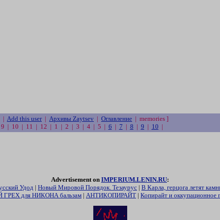
|
Add this user
|
Архивы Zaytsev
|
Оглавление
| memories ]
| 9 | 10 | 11 | 12 | 1 | 2 | 3 | 4 | 5 |
6
|
7
|
8
|
9
|
10
|
Advertisement on
IMPERIUM.LENIN.RU
:
усский Удод
|
Новый Мировой Порядок. Тезаурус
|
В Карла, герцога летят камн
ГРЕХ для НИКОНА бальзам
|
АНТИКОПИРАЙТ
|
Копирайт и оккупационное 