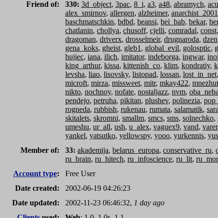
Friend of:
330:
3d_object
,
3pac
,
8_i
,
a3
,
a48
,
abramych
,
acu
alex_smirnov
,
allergen
,
alzheimer
,
anarchist_2001
baschmatschkin
,
bdbd
,
beansi
,
bei_bab
,
bekar
,
be
chatlanin
,
chollya
,
chusoff
,
cjelli
,
comradal
,
const
dragoman
,
driverx
,
drosselmeir
,
drugnaroda
,
dzen
gena_koks
,
gheist
,
gleb1
,
global_evil
,
golosptic
,
hujiec
,
iana
,
ilich
,
imitator
,
indeborga
,
ingwar
,
ino
king_arthur
,
kissa
,
kittenish_co
,
klim
,
kondratiy
,
k
levsha
,
liao
,
lisovsky
,
listopad
,
lossan
,
lost_in_net
microft
,
mirza
,
missweet
,
mitr
,
mkay422
,
mnezhu
nikto
,
nochnoy
,
nofate
,
nostaljazz
,
nvm
,
oba_neb
pendejo
,
petruha
,
pikitan
,
plushev
,
polinezia
,
pop
rogneda
,
rubbish
,
rukenau
,
rumata
,
salamatik
,
sar
skitalets
,
skromni
,
smallm
,
smcs
,
sms
,
solnechko
,
umeshu
,
ur_all
,
ush
,
u_alex
,
vaguex9
,
vand
,
vare
yankel
,
yatsutko
,
yellowspy
,
yooo
,
yurkennis
,
yus
Member of:
33:
akademija
,
belarus_europa
,
conservative_ru
,
ru_brain
,
ru_hitech
,
ru_infoscience
,
ru_lit
,
ru_mo
Account type
:
Free User
Date created:
2002-06-19 04:26:23
Date updated:
2002-11-23 06:46:32,
1 day ago
Clients
used:
Web
: 1.0, 1.0s, 1.1