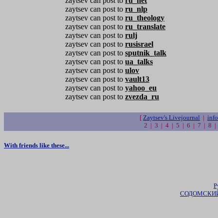
zaytsev can post to
ru_net
zaytsev can post to
ru_nlp
zaytsev can post to
ru_theology
zaytsev can post to
ru_translate
zaytsev can post to
rulj
zaytsev can post to
rusisrael
zaytsev can post to
sputnik_talk
zaytsev can post to
ua_talks
zaytsev can post to
ulov
zaytsev can post to
vault13
zaytsev can post to
yahoo_eu
zaytsev can post to
zvezda_ru
[
Zaytsev's Livejournal
|
info
2 | 3 | 4 | 5 | 6 | 7 | 8 
With friends like these...
Р
СОДОМСКИЙ 