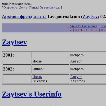
With friends like these...
[
О проекте
|
Лента
|
Поиск
|
От составителя
]
Архивы френд-ленты
Livejournal.com (
Zaytsev:
02.
[
Zaytsev's Livejournal
|
info
2 | 3 | 4 | 5 | 6 | 7 | 8 
Zaytsev
2001:
Февраль
Июль
Август
2002:
Январь
Февраль
Июль
Август
58 entries
33 entries
Zaytsev's Userinfo