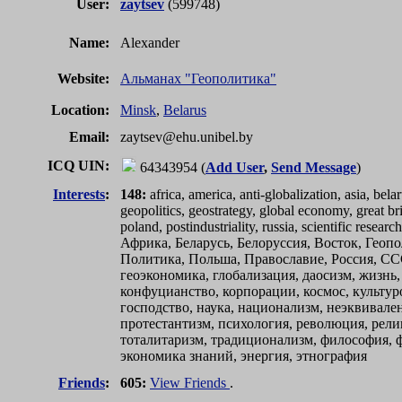
User:
zaytsev
(599748)
Name:
Alexander
Website:
Альманах "Геополитика"
Location:
Minsk
,
Belarus
Email:
zaytsev
@
ehu.unibel.by
ICQ UIN
:
64343954 (
Add User
,
Send Message
)
Interests
:
148:
africa, america, anti-globalization, asia, be
geopolitics, geostrategy, global economy, great b
poland, postindustriality, russia, scientific rese
Африка, Беларусь, Белоруссия, Восток, Гео
Политика, Польша, Православие, Россия, ССС
геоэкономика, глобализация, даосизм, жизнь,
конфуцианство, корпорации, космос, культур
господство, наука, национализм, неэквивале
протестантизм, психология, революция, религ
тоталитаризм, традиционализм, философия, ф
экономика знаний, энергия, этнография
Friends
:
605:
View Friends
.