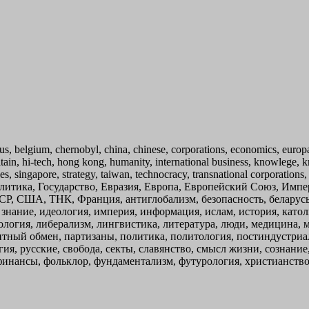
larus, belgium, chernobyl, china, chinese, corporations, economics, euro
ritain, hi-tech, hong kong, humanity, international business, knowleg
arches, singapore, strategy, taiwan, technocracy, transnational corporati
политика, Государство, Евразия, Европа, Европейский Союз, Им
Р, США, ТНК, Франция, антиглобализм, безопасность, беларусь, 
 знание, идеология, империя, информация, ислам, история, като
ология, либерализм, лингвистика, литература, люди, медицина, 
нтный обмен, партизаны, политика, политология, постиндустриа
ия, русские, свобода, секты, славянство, смысл жизни, сознание,
инансы, фольклор, фундаментализм, футурология, христианство,