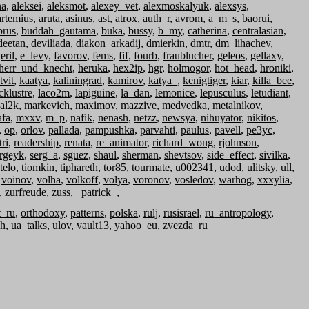
na
,
aleksei
,
aleksmot
,
alexey_vet
,
alexmoskalyuk
,
alexsys
,
artemius
,
aruta
,
asinus
,
ast
,
atrox
,
auth_r
,
avrom
,
a_m_s
,
baorui
,
brus
,
buddah_gautama
,
buka
,
bussy
,
b_my
,
catherina
,
centralasian
,
deetan
,
deviliada
,
diakon_arkadij
,
dmierkin
,
dmtr
,
dm_lihachev
,
,
eril
,
e_levy
,
favorov
,
fems
,
fif
,
fourb
,
fraublucher
,
geleos
,
gellaxy
,
herr_und_knecht
,
heruka
,
hex2ip
,
hgr
,
holmogor
,
hot_head
,
hroniki
,
tvit
,
kaatya
,
kaliningrad
,
kamirov
,
katya_
,
kenigtiger
,
kiar
,
killa_bee
,
cklustre
,
laco2m
,
lapiguine
,
la_dan
,
lemonice
,
lepusculus
,
letudiant
,
al2k
,
markevich
,
maximov
,
mazzive
,
medvedka
,
metalnikov
,
afa
,
mxxv
,
m_p
,
nafik
,
nenash
,
netzz
,
newsya
,
nihuyator
,
nikitos
,
,
op
,
orlov
,
pallada
,
pampushka
,
parvahti
,
paulus
,
pavell
,
pe3yc
,
tri
,
readership
,
renata
,
re_animator
,
richard_wong
,
rjohnson
,
rgeyk
,
serg_a
,
sguez
,
shaul
,
sherman
,
shevtsov
,
side_effect
,
sivilka
,
telo
,
tiomkin
,
tiphareth
,
tor85
,
tourmate
,
u002341
,
udod
,
ulitsky
,
ull
,
,
voinov
,
volha
,
volkoff
,
volya
,
voronov
,
vosledov
,
warhog
,
xxxylia
,
,
zurfreude
,
zuss
,
_patrick_
,
____________
t_ru
,
orthodoxy
,
patterns
,
polska
,
rulj
,
rusisrael
,
ru_antropology
,
zh
,
ua_talks
,
ulov
,
vault13
,
yahoo_eu
,
zvezda_ru