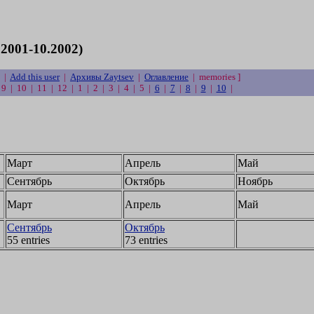
2001-10.2002)
|
Add this user
|
Архивы Zaytsev
|
Оглавление
| memories ]
| 9 | 10 | 11 | 12 | 1 | 2 | 3 | 4 | 5 |
6
|
7
|
8
|
9
|
10
|
Март
Апрель
Май
Сентябрь
Октябрь
Ноябрь
Март
Апрель
Май
Сентябрь
Октябрь
55 entries
73 entries