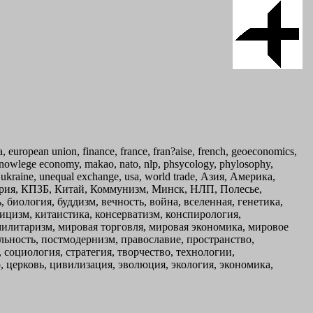
pa, european union, finance, france, fran?aise, french, geoeconomics,
e, knowlege economy, makao, nato, nlp, phsycology, phylosophy,
ons, ukraine, unequal exchange, usa, world trade, Азия, Америка,
перия, КПЗБ, Китай, Коммунизм, Минск, НЛП, Полесье,
биология, буддизм, вечность, война, вселенная, генетика,
лицизм, китаистика, консерватизм, конспирология,
милитаризм, мировая торговля, мировая экономика, мировое
льность, постмодернизм, православие, пространство,
 социология, стратегия, творчество, технологии,
 церковь, цивилизация, эволюция, экология, экономика,