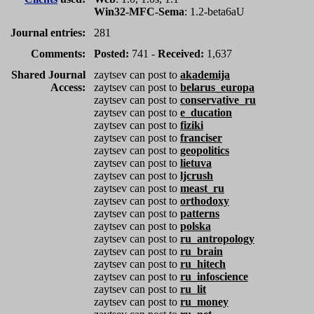
Win32-MFC-Sema
: 1.2-beta6aU
Journal entries:
281
Comments:
Posted:
741 -
Received:
1,637
Shared Journal
zaytsev can post to
akademija
Access:
zaytsev can post to
belarus_europa
zaytsev can post to
conservative_ru
zaytsev can post to
e_ducation
zaytsev can post to
fiziki
zaytsev can post to
franciser
zaytsev can post to
geopolitics
zaytsev can post to
lietuva
zaytsev can post to
ljcrush
zaytsev can post to
meast_ru
zaytsev can post to
orthodoxy
zaytsev can post to
patterns
zaytsev can post to
polska
zaytsev can post to
ru_antropology
zaytsev can post to
ru_brain
zaytsev can post to
ru_hitech
zaytsev can post to
ru_infoscience
zaytsev can post to
ru_lit
zaytsev can post to
ru_money