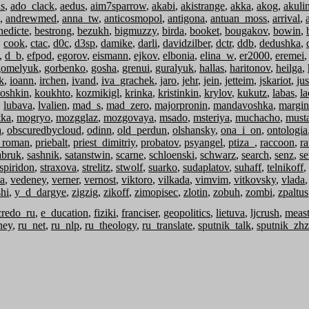
s
,
ado_clack
,
aedus
,
aim7sparrow
,
akabi
,
akistrange
,
akka
,
akog
,
akuli
,
andrewmed
,
anna_tw
,
anticosmopol
,
antigona
,
antuan_moss
,
arrival
,
nedicte
,
bestrong
,
bezukh
,
bigmuzzy
,
birda
,
booket
,
bougakov
,
bowin
,
,
cook
,
ctac
,
d0c
,
d3sp
,
damike
,
darli
,
davidzilber
,
dctr
,
ddb
,
dedushka
,
,
d_b
,
efpod
,
egorov
,
eismann
,
ejkov
,
elbonia
,
elina_w
,
er2000
,
eremei
gomelyuk
,
gorbenko
,
gosha
,
grenui
,
guralyuk
,
hallas
,
haritonov
,
heilga
,
k
,
ioann
,
irchen
,
ivand
,
iva_grachek
,
jaro
,
jehr
,
jein
,
jetteim
,
jskariot
,
jus
oshkin
,
koukhto
,
kozmikigl
,
krinka
,
kristinkin
,
krylov
,
kukutz
,
labas
,
la
,
lubava
,
lvalien
,
mad_s
,
mad_zero
,
majorpronin
,
mandavoshka
,
margin
tka
,
mogryo
,
mozgglaz
,
mozgovaya
,
msado
,
msteriya
,
muchacho
,
must
a
,
obscuredbycloud
,
odinn
,
old_perdun
,
olshansky
,
ona_i_on
,
ontologia
_roman
,
priebalt
,
priest_dimitriy
,
probatov
,
psyangel
,
ptiza_
,
raccoon
,
ra
abruk
,
sashnik
,
satanstwin
,
scarne
,
schloenski
,
schwarz
,
search
,
senz
,
se
spiridon
,
straxova
,
strelitz
,
stwolf
,
suarko
,
sudaplatov
,
suhaff
,
telnikoff
,
ra
,
vedeney
,
verner
,
vernost
,
viktoro
,
vilkada
,
vimvim
,
vitkovsky
,
vlada
hi
,
y_d_dargye
,
zigzig
,
zikoff
,
zimopisec
,
zlotin
,
zobuh
,
zombi
,
zpaltus
credo_ru
,
e_ducation
,
fiziki
,
franciser
,
geopolitics
,
lietuva
,
ljcrush
,
meas
ney
,
ru_net
,
ru_nlp
,
ru_theology
,
ru_translate
,
sputnik_talk
,
sputnik_zh