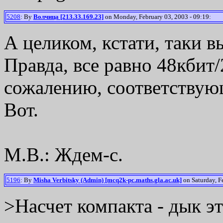
5208
: By
Волчица [213.33.169.23]
on Monday, February 03, 2003 - 09:19:
А целиком, кстати, таки 
Правда, все равно 48кбит/
сожалению, соответствую
Вот.
М.В.: Ждем-с.
5196
: By
Misha Verbitsky (Admin) [mcq2k-pc.maths.gla.ac.uk]
on Saturday, F
>Насчет компакта - дык это