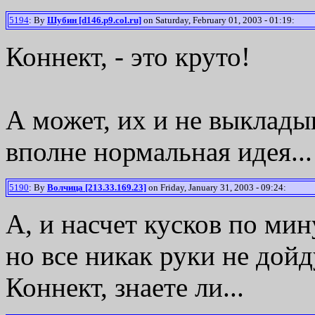
5194
: By
Шубин [d146.p9.col.ru]
on Saturday, February 01, 2003 - 01:19:
Коннект, - это круто!
А может, их и не выклады
вполне нормальная идея...
5190
: By
Волчица [213.33.169.23]
on Friday, January 31, 2003 - 09:24:
А, и насчет кусков по мину
но все никак руки не дой
Коннект, знаете ли...