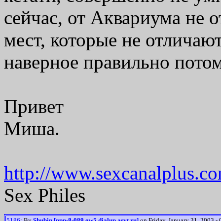
сейчас, от Аквариума не о
мест, которые не отличают
наверное правильно пот
Привет
Миша.
http://www.sexcanalplus.c
Sex Philes
5186
: By
Shubin [ppp-8-089.gw5.dialup.asvt.ru]
on Friday, January 31, 2003 - 