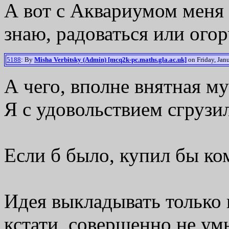
А вот с Аквариумом меня 
знаю, радоваться или огор
5188
: By
Misha Verbitsky (Admin) [mcq2k-pc.maths.gla.ac.uk]
on Friday, Janu
А чего, вполне внятная м
Я с удовольствием сгрузи
Если б было, купил бы ко
Идея выкладывать только 
кстати, совершенно не ум