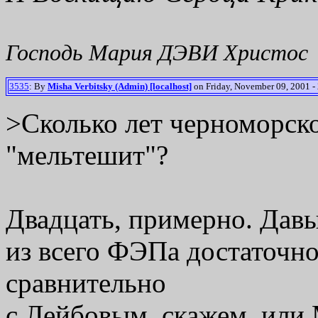
Господь Мария ДЭВИ Христос
3535
: By
Misha Verbitsky (Admin) [localhost]
on Friday, November 09, 2001 -
>Сколько лет черноморском
"мельтешит"?
Двадцать, примерно. Давы
из всего ФЭПа достаточн
сравнительно
с Лейбовым, скажем, ил