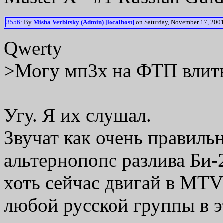
3556
: By
Misha Verbitsky (Admin) [localhost]
on Saturday, November 17, 2001
Qwerty
>Могу мп3х на ФТП влит
Угу. Я их слушал.
Звучат как очень правиль
альтернопопс разлива Би-2,
хоть сейчас двигай в MTV
любой русской группы в э