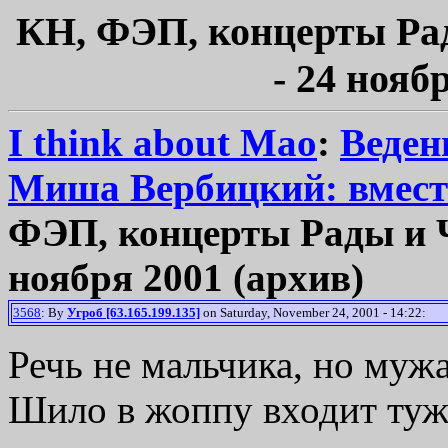
КН, ФЭП, концерты Рад
- 24 нояб
I think about Mao
:
Веден
Миша Вербицкий: вмест
ФЭП, концерты Рады и Ч
ноября 2001 (архив)
3568
: By
Угроб [63.165.199.135]
on Saturday, November 24, 2001 - 14:22:
Речь не мальчика, но мужа
Шило в жоппу входит туж