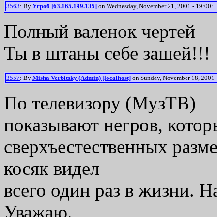
3563
: By
Угроб [63.165.199.135]
on Wednesday, November 21, 2001 - 19:00:
Полный валенок чертей
Ты в штаны себе зашей!!!
3557
: By
Misha Verbitsky (Admin) [localhost]
on Sunday, November 18, 2001 -
По телевизору (МузТВ)
показывают негров, котор
сверхъестественных разме
косяк видел
всего один раз в жизни. 
Уважаю.