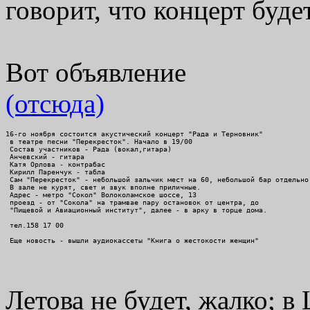
говорит, что концерт буд
Вот объявление
(отсюда)
16-го ноября состоится акустический концерт "Рада и Терновник" 
 в театре песни "Перекресток". Начало в 19/00 
 Состав участников - Рада (вокал,гитара) 
 Анчевский - гитара 
 Катя Орлова - контрабас 
 Кирилл Паренчук - табла 
 Сам "Перекресток" - небольшой зальчик мест на 60, небольшой бар отдельно
 В зале не курят, свет и звук вполне приличные. 
 Адрес - метро "Сокол" Волоколамское шоссе, 13 
 проезд - от "Сокола" на трамвае пару остановок от центра, до 
 "Пищевой и Авиационный институт", далее - в арку в торце дома. 
 тел.158 17 00  
 Еще новость - вышли аудиокассеты "Книга о жестокости женщин" 
Летова не будет, жалко; 