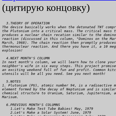
(цитирую концовку)
  3.THEORY OF OPERATION  
The device basically works when the detonated TNT compr
the Plutonium into a critical mass. The critical mass t
produces a nuclear chain recation similar to the domino
reaction (discussed in this column, "Dominos on the Mar
March, 1968). The chain reaction then promptly produces
thermonuclear reaction. And there you have it, a 10 meg
explosion!  
  4.NEXT MONTH'S COLUMN  
In next month's column, we will learn how to clone your
neighbor's wife in six easy steps. This project promise
an exciting weekend full of fun and profit. Common kitc
utensils will be all you need. See you next month!  
  5.NOTES  
1. Plutonium (PU), atomic number 94, is a radioactive m
element formed by the decay of Neptunium and is similar
chemical structure to Uranium, Saturium, Jupiternium, a
Marisum.  
  6.PREVIOUS MONTH'S COLUMNS  
    1.Let's Make Test Tube Babies! May, 1979  
    2.Let's Make a Solar System! June, 1979  