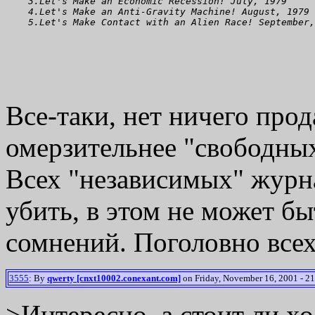
    3.Let's Make an Economic Recession! July, 1979  
    4.Let's Make an Anti-Gravity Machine! August, 1979 
    5.Let's Make Contact with an Alien Race! September,
Все-таки, нет ничего прод
омерзительнее "свободных
Всех "независимых" журн
убить, в этом не может б
сомнений. Поголовно всех,
3555
: By
qwerty [cnxt10002.conexant.com]
on Friday, November 16, 2001 - 21
>Интересно, а стоит ли х