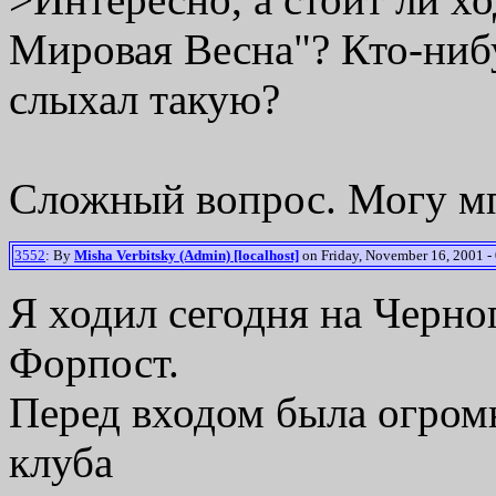
Мировая Весна"? Кто-ниб
слыхал такую?
Сложный вопрос. Могу мп
3552
: By
Misha Verbitsky (Admin) [localhost]
on Friday, November 16, 2001 -
Я ходил сегодня на Черно
Форпост.
Перед входом была огромн
клуба