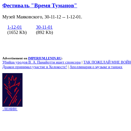
Фестиваль "Время Туманов"
Музей Маяковского, 30-11-12 -- 1-12-01.
1-12-01
30-11-01
(1652 Kb)
(892 Kb)
Advertisement on
IMPERIUM.LENIN.RU
:
Убийца уродов В. А. Панайотти ищет спонсора
|
ТАК ПОЖЕЛАЙ МНЕ ВОЙН
Дракон принимал участие в Холокосте!
|
Аполлинария о музыке и танцах
:ЛЕНИН: