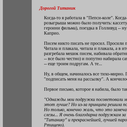
Дорогой Титаник
Когда-то я работала в "Пепси-коле". Когд
розыгрыша можно было получить: кассету 
героини фильма), поездка в Голливуд -- 
Каприо.
Писем никто писать не просил. Просили пр
Читала и плакала, читала и плакала, а в 
разгребала мешок писем, набивала обратн
-- все было честно) и попутно набирала 
-- еще троим подругам. А те...
Ну, в общем, начиналось все тихо-мирно. 
"подписать меня на рассылку". А кончило
Первое письмо, которое я набила, было та
"Однажды мои подружки посоветовали мне
этот лучше? Hо из-за принципа решила по
Hо только, конечно жаль, что это замеча
слезы... Я очень благодарна подружкам за
"Титанику" и прекраснейшей, лучшей пароч
Ртищево).