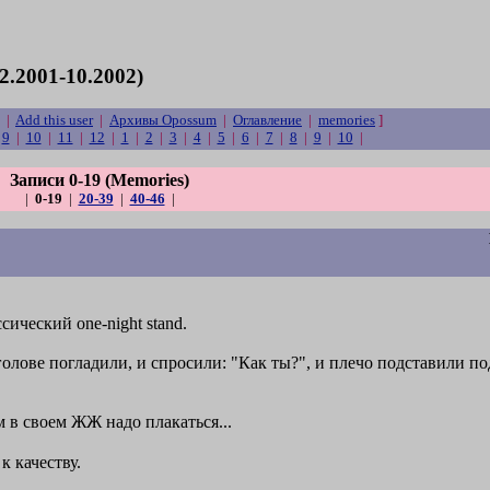
2.2001-10.2002)
|
Add this user
|
Архивы Opossum
|
Оглавление
|
memories
]
|
9
|
10
|
11
|
12
|
1
|
2
|
3
|
4
|
5
|
6
|
7
|
8
|
9
|
10
|
Записи 0-19 (Memories)
|
0-19
|
20-39
|
40-46
|
ический one-night stand.
голове погладили, и спросили: "Как ты?", и плечо подставили по
ом в своем ЖЖ надо плакаться...
к качеству.