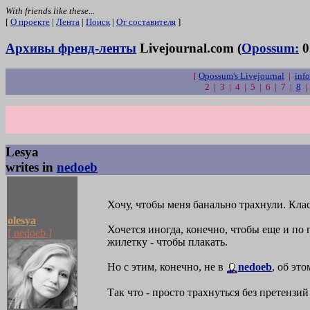
With friends like these...
[
О проекте
|
Лента
|
Поиск
|
От составителя
]
Архивы френд-ленты
Livejournal.com (
Opossum:
0
[
Opossum's Livejournal
|
info
2 | 3 | 4 | 5 | 6 | 7 |
8
Lesya
writes in
nedoeb
Хочу, чтобы меня банально трахнули. Класс
olesya
Хочется иногда, конечно, чтобы еще и по 
[ nedoeb ]
жилетку - чтобы плакать.
Но с этим, конечно, не в
nedoeb
, об эт
Так что - просто трахнуться без претензий 