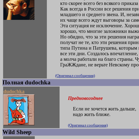
кто скорее всего без всякого приказа
Как всегда в России все решения п
младшего и среднего звена. И, незав
их чаще всего ждут выговоры за сам
Эта ситуация не исключение. Хорошо
хорошо, что многие заложники выж
Но обидно, что за эти решения наг
получат не те, кто эти решения при
типа Путина и Патрушева, которым 
все эти дни. Создалось впечатление
а молча работали на благо страны. Ч
ГраЖЖдане, не верьте Невскому про
(Оригинал сообщения)
Полная dudochka
dudochka
Предновогоднее
Если не хочется жить дальше,
надо жить ближе.
(Оригинал сообщения)
Wild Sheep