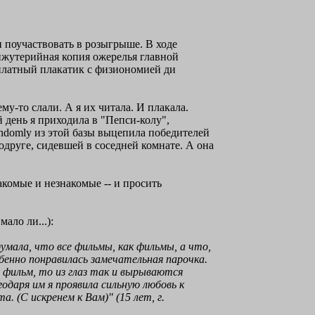
 и поучаствовать в розыгрыше. В ходе
ижутерийная копия ожерелья главной
есплатный плакатик с физиономией ди
у-то слали. А я их читала. И плакала.
й день я приходила в "Пепси-колу",
andomly из этой базы выцепила победителей
одруге, сидевшей в соседней комнате. А она
акомые и незнакомые -- и просить
ало ли...):
мала, что все фильмы, как фильмы, а что,
бенно понравилась замечательная парочка.
 фильм, то из глаз так и вырываются
одаря им я проявила сильную любовь к
. (С искренем к Вам)" (15 лет, г.