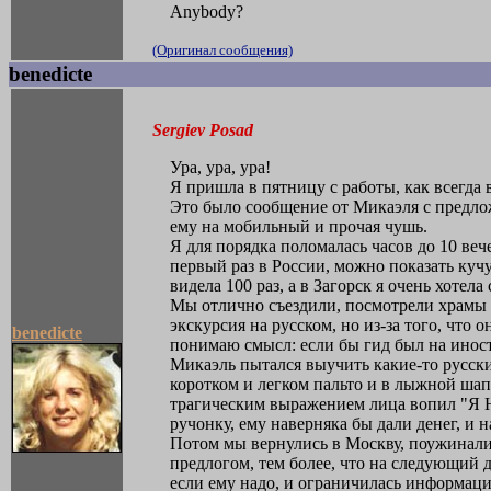
Anybody?
(Оригинал сообщения)
benedicte
Sergiev Posad
Ура, ура, ура!
Я пришла в пятницу с работы, как всегда
Это было сообщение от Микаэля с предложе
ему на мобильный и прочая чушь.
Я для порядка поломалась часов до 10 веч
первый раз в России, можно показать кучу 
видела 100 раз, а в Загорск я очень хотела
Мы отлично съездили, посмотрели храмы и
экскурсия на русском, но из-за того, что 
benedicte
понимаю смысл: если бы гид был на иностр
Микаэль пытался выучить какие-то русски
коротком и легком пальто и в лыжной шапо
трагическим выражением лица вопил "Я 
ручонку, ему наверняка бы дали денег, и
Потом мы вернулись в Москву, поужинали 
предлогом, тем более, что на следующий д
если ему надо, и ограничилась информаци