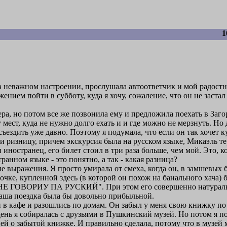
1
 в неважном настроении, прослушала автоответчик и мой радос
нием пойти в субботу, куда я хочу, сожаление, что он не заста
ера, но потом все же позвонила ему и предложила поехать в Заго
мест, куда не нужно долго ехать и и где можно не мерзнуть. Но д
 съездить уже давно. Поэтому я подумала, что если он так хочет к
 ризницу, причем экскурсия была на русском языке, Микаэль те
он иностранец, его билет стоил в три раза больше, чем мой. Это,
анном языке - это понятно, а так - какая разница?
е выражения. Я просто умирала от смеха, когда он, в замшевых
чке, купленной здесь (в которой он похож на банального хача) 
НЕ ГОВОРИУ ПА РУСКИЙ". При этом его совершенно натурально
 наша поездка была бы довольно прибыльной.
в кафе и разошлись по домам. Он забыл у меня свою книжку по
ень я собиралась с друзьями в Пушкинский музей. Но потом я под
ей о забытой книжке. И правильно сделала, потому что в музей 