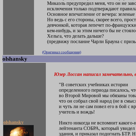
Микаэль предупредил меня, что он не завод
исключения только подтверждают правила
Основное впечатление от вечера: зеленые 
Но ведь с его стороны, скорее всего, про
девчонкой, которая лепечет по-французск
кем-нибудь, и за этим ничего бы не стояло
Хельга, что делать дальше?
(предвижу послание Чарли Брауна с призыв
(Оригинал сообщения)
olshansky
Юзер Лоссан написал замечательно, 
"В советских учебниках истории
определенного периода писалось, чт
во Второй Мировой мы обязаны тов
что он собрал свой народ (не в смыс
и чуть ли не сам повел его в бой с 
учитель и вождь!
olshansky
Никто никогда не вспомнит какого-
лейтенанта СОБРА, который увидел
здания, и приказал подогнать БТР. Н