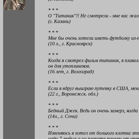
* * *
О "Титаник"!! Hе смотрели - мне вас жаль
(г. Казань)
* * *
Мне бы очень хотели иметь футболку из-
(10 л., г. Красноярск)
* * *
Когда я смотрел фильм титаник, я плакол
он для утоплинеков.
(16 лет, г. Волгоград)
* * *
Если я вдруг выиграю путевку в США, мен
(22 г., Воронежск. обл.)
* * *
Бедный Джек. Ведь он очень замерз, когда
(14л., г. Сочи)
* * *
Извеняюсь я хотел от болшого клотка эти
надо 7 любых а на плакате почему от упа