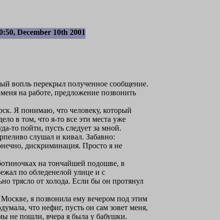
0:50, December 10th 2001
тный вопль перекрыл полученное сообщение.
л меня на работе, предложение позвонить
рск. Я понимаю, что человеку, который
ело в том, что я-то все эти места уже
уда-то пойти, пусть следует за мной.
рпеливо слушал и кивал. Забавно:
 конечно, дискриминация. Просто я не
 ботиночках на тончайшей подошве, в
бежал по обледенелой улице и с
 трясло от холода. Если бы он протянул
 Москве, я позвонила ему вечером под этим
умала, что нефиг, пусть он сам зовет меня,
мы не пошли, вчера я была у бабушки.