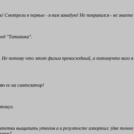
! Смотрели в первые - я вам завидую! Hе понравился - не знает
под "Титаника".
. Hе потому что этот фильм превосходный, а потомучто кого я 
яю ее на синтезатор!
 тонул.
тетки выщипить утюгом а в резултосте изпортил: (две точно - 
ковок?