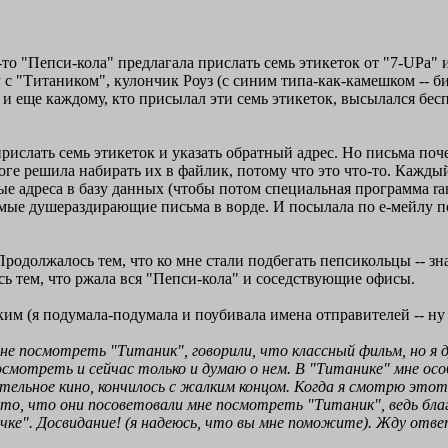
а-то "Пепси-кола" предлагала прислать семь этикеток от "7-UPa"
с "Титаником", кулончик Роуз (с синим типа-как-камешком -- б
ну и еще каждому, кто присылал эти семь этикеток, высылался б
ислать семь этикеток и указать обратный адрес. Но письма почем
итоге решила набирать их в файлик, потому что это что-то. Кажды
ые адреса в базу данных (чтобы потом специальная программа r
самые душераздирающие письма в ворде. И посылала по е-мейлу п
Продолжалось тем, что ко мне стали подбегать пепсикольцы -- зн
сь тем, что ржала вся "Пепси-кола" и соседствующие офисы.
ким (я подумала-подумала и поубивала имена отправителей -- ну м
 посмотреть "Титаник", говорили, что классный фильм, но я ду
смотреть и сейчас только и думаю о нем. В "Титанике" мне осо
тельное кино, кончилось с жалким концом. Когда я смотрю этот
 то, что они посоветовали мне посмотреть "Титаник", ведь благ
ке". Досвидание! (я надеюсь, что вы мне поможите). Жду ответа