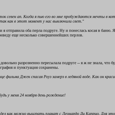
ок севен ап. Когда я пью его во мне пробуждаются мечты в кот
так как в этот момент у нас выключили свет."
и я отправила оба перла подруге. Ну и понеслась косая в баню. 
приведу еще несколько совершеннейших перлов.
довольно разрозненно пересылала подруге -- я ж не знала, что б
ография и пунктуация сохранены.
це фильма Джек спасая Роуз замерз в ледяной воде. Как он красив
дь у меня 24 ноября день рождение!
идел как можно выиграть плакат с Леонардо Ди Каприо. Для это