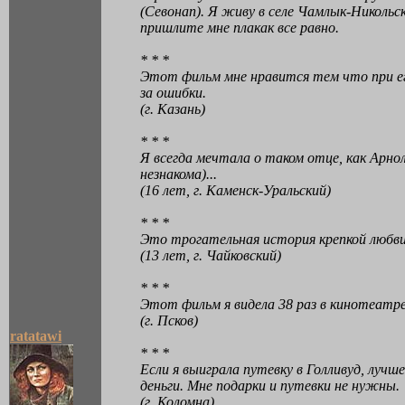
(Севонап). Я живу в селе Чамлык-Hикольск
пришлите мне плакак все равно.
* * *
Этот фильм мне нравится тем что при ег
за ошибки.
(г. Казань)
* * *
Я всегда мечтала о таком отце, как Арно
незнакома)...
(16 лет, г. Каменск-Уральский)
* * *
Это трогательная история крепкой любви
(13 лет, г. Чайковский)
* * *
Этот фильм я видела 38 раз в кинотеатре
(г. Псков)
ratatawi
* * *
Если я выиграла путевку в Голливуд, луч
деньги. Мне подарки и путевки не нужны.
(г. Коломна)