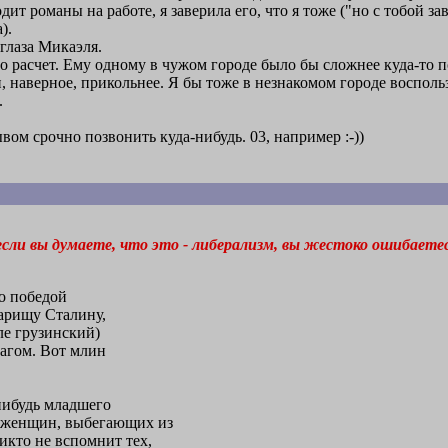
ит романы на работе, я заверила его, что я тоже ("но с тобой зав
).
глаза Микаэля.
сто расчет. Ему одному в чужом городе было бы сложнее куда-то 
и, наверное, прикольнее. Я бы тоже в незнакомом городе воспол
.
ом срочно позвонить куда-нибудь. 03, например :-))
если вы думаете, что это - либерализм, вы жестоко ошибаете
о победой
арищу Сталину,
ле грузинский)
врагом. Вот млин
нибудь младшего
 женщин, выбегающих из
икто не вспомнит тех,