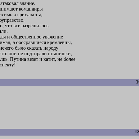
 атаковал здание.
ринимают командиры
исимо от результата,
оуправство.
, что все разрешилось,
или.
рады и общественное уважение
нимал, а обосравшиеся кремлевцы,
нечего было сказать народу
, что они не подтирали штанишки,
ушь. Путина везет и катит, не более.
спекту!"
1
1