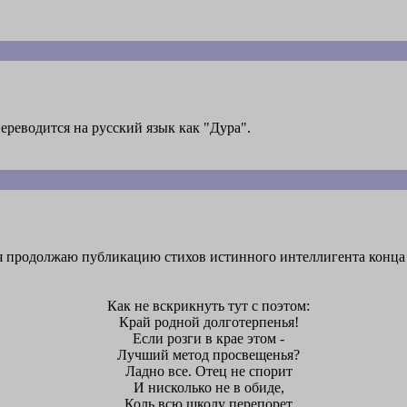
переводится на русский язык как "Дура".
продолжаю публикацию стихов истинного интеллигента конца 1
Как не вскрикнуть тут с поэтом:
Край родной долготерпенья!
Если розги в крае этом -
Лучший метод просвещенья?
Ладно все. Отец не спорит
И нисколько не в обиде,
Коль всю школу перепорет