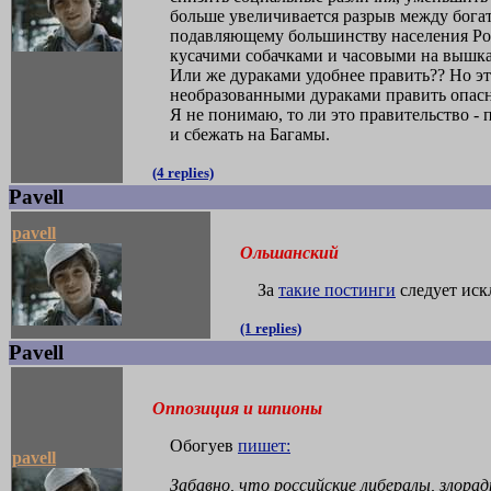
больше увеличивается разрыв между бога
подавляющему большинству населения Рос
кусачими собачками и часовыми на вышк
Или же дураками удобнее править?? Но э
необразованными дураками править опасно
Я не понимаю, то ли это правительство - 
и сбежать на Багамы.
(4 replies)
Pavell
pavell
Ольшанский
За
такие постинги
следует иск
(1 replies)
Pavell
Оппозиция и шпионы
Обогуев
пишет:
pavell
Забавно, что российские либералы, злора