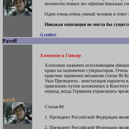
точности таким же образом банально со
Один очень-очень умный человек в ответ
Никакая оппозиция не могла бы существ
(1 replies)
Pavell
Хлопонин и Гитлер
Хлопонин назначен исполняющим обязанно
право на назначение губернаторов. Очень 
практике применен механизм статьи 80 К
Указ Президента - констатация паралича в
правлению путем заложенных в Конституци
период, когда Германия управлялась чрез
pavell
Статья 80
1. Президент Российской Федерации являе
2. Президент Российской Федерации явля