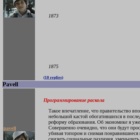
1873
1875
(10 replies)
Pavell
Программирование раскола
Такое впечатление, что правительство в
небольшой кастой обогатившихся в после
реформу образования. Об экономике я уж
Совершенно очевидно, что они будут прос
pavell
убивая топором и снимая понравившиеся 
снизить социальные различия, уменьшить