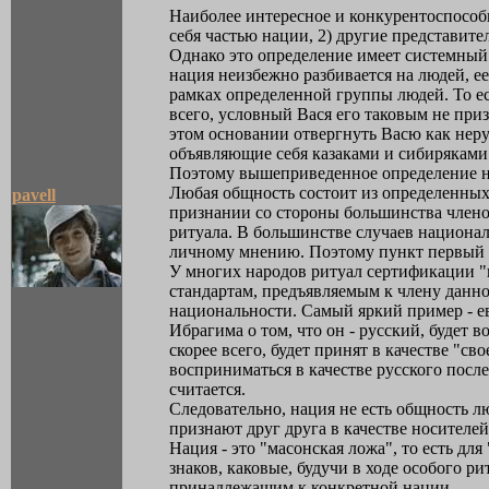
Наиболее интересное и конкурентоспособн
себя частью нации, 2) другие представите
Однако это определение имеет системный 
нация неизбежно разбивается на людей, е
рамках определенной группы людей. То ес
всего, условный Вася его таковым не при
этом основании отвергнуть Васю как неру
объявляющие себя казаками и сибиряками
Поэтому вышеприведенное определение н
Любая общность состоит из определенных 
pavell
признании со стороны большинства члено
ритуала. В большинстве случаев национа
личному мнению. Поэтому пункт первый в 
У многих народов ритуал сертификации "
стандартам, предъявляемым к члену данн
национальности. Самый яркий пример - ев
Ибрагима о том, что он - русский, будет 
скорее всего, будет принят в качестве "с
восприниматься в качестве русского после
считается.
Следовательно, нация не есть общность л
признают друг друга в качестве носителе
Нация - это "масонская ложа", то есть д
знаков, каковые, будучи в ходе особого р
принадлежащим к конкретной нации.