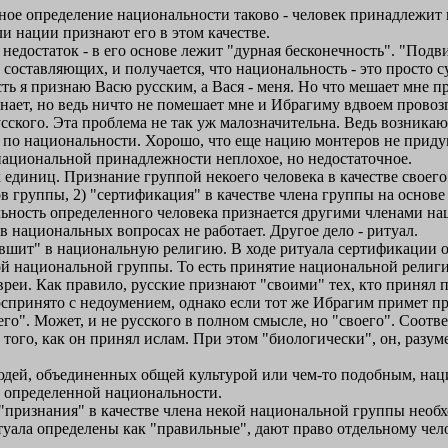
ое определение национальности таково - человек принадлежит к
ли нации признают его в этом качестве.
недостаток - в его основе лежит "дурная бесконечность". "Подви
е составляющих, и получается, что национальность - это просто
ть я признаю Васю русским, а Вася - меня. Но что мешает мне п
знает, но ведь ничто не помешает мне и Ибрагиму вдвоем провоз
сского. Эта проблема не так уж малозначительна. Ведь возникаю
 по национальности. Хорошо, что еще нацию монтеров не приду
ациональной принадлежности неплохое, но недостаточное.
единиц. Признание группой некоего человека в качестве своего
в группы, 2) "сертификация" в качестве члена группы на основ
льность определенного человека признается другими членами н
национальных вопросах не работает. Другое дело - ритуал.
вшит" в национальную религию. В ходе ритуала сертификации оп
ой национальной группы. То есть принятие национальной религи
реи. Как правило, русские признают "своими" тех, кто принял п
воспринято с недоумением, однако если тот же Ибрагим примет п
воего". Может, и не русского в полном смысле, но "своего". Соот
 того, как он принял ислам. При этом "биологически", он, разуме
юдей, объединенных общей культурой или чем-то подобным, нац
й определенной национальности.
ля "признания" в качестве члена некой национальной группы нео
итуала определены как "правильные", дают право отдельному чел