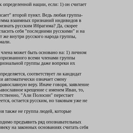
 определенной нации, если: 1) он считает
сает" второй пункт. Ведь любая группа-
 сумма взаимных признаний индивидов в
ризнать русским Ибрагима? Да, скорее
гласить себя "последними русскими" и на
т же внутри русского народа группы,
мали.
 члена может быть основано на: 1) личном
е признанного всеми членами группы
ациональной группы даже вопреки их
ределяется, соответствует ли кандидат
и автоматически означает смену
равославную веру. Иначе говоря, заявление
равославное крещение с именем Иван, то,
ветственно, "Али Полосин" перестает
ется, остается русским, но таковым уже не
ия также не группа людей, которые
бходимо предъявить ряд опознавательных
овеку на законных основаниях считать себя