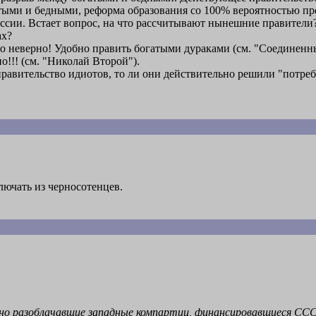
тыми и бедными, реформа образования со 100% вероятностью пр
сии. Встает вопрос, на что рассчитывают нынешние правители?
ах?
то неверно! Удобно править богатыми дураками (см. "Соединен
!!! (см. "Николай Второй").
правительство идиотов, то ли они действительно решили "потреб
лючать из черносотенцев.
дно разоблачавшие западные компартии, финансировавшиеся ССС