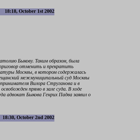
18:18, October 1st 2002
атолию Быкову. Таким образом, была
и приговор отменить и прекратить
ратуры Москвы, в котором содержалась
 Мещанский межмуниципальный суд Москвы
едпринимателя Вилора Струганова и в
освобожден прямо в зале суда. В ходе
уда адвокат Быкова Генрих Падва заявил о
18:30, October 2nd 2002