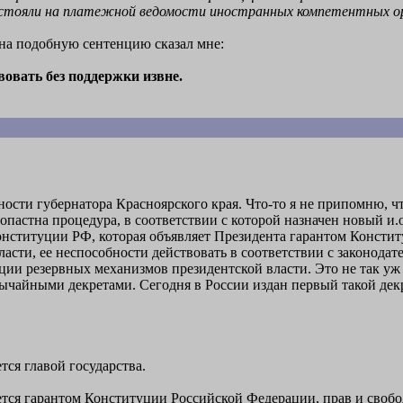
стояли на платежной ведомости иностранных компетентных ор
 на подобную сентенцию сказал мне:
овать без поддержки извне.
сти губернатора Красноярского края. Что-то я не припомню, 
опастна процедура, в соответствии с которой назначен новый и.
онституции РФ, которая объявляет Президента гарантом Констит
ласти, ее неспособности действовать в соответствии с законода
и резервных механизмов президентской власти. Это не так уж 
вычайными декретами. Сегодня в России издан первый такой декр
тся главой государства.
ется гарантом Конституции Российской Федерации, прав и свобо