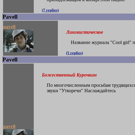
(7 replies)
Pavell
pavell
Лингвистическое
Название журнала "Cool girl" 
(5 replies)
Pavell
Божественный Курочкин
По многочисленным просьбам трудящихся 
звуки "Уткоречи" Наслаждайтесь
pavell