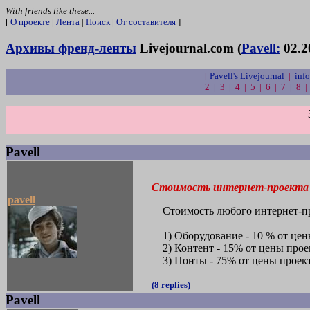
With friends like these...
[
О проекте
|
Лента
|
Поиск
|
От составителя
]
Архивы френд-ленты
Livejournal.com (
Pavell:
02.2
[
Pavell's Livejournal
|
info
2 | 3 | 4 | 5 | 6 | 7 | 8 
Pavell
Стоимость интернет-проекта
pavell
Стоимость любого интернет-пр
1) Оборудование - 10 % от цен
2) Контент - 15% от цены прое
3) Понты - 75% от цены проект
(8 replies)
Pavell