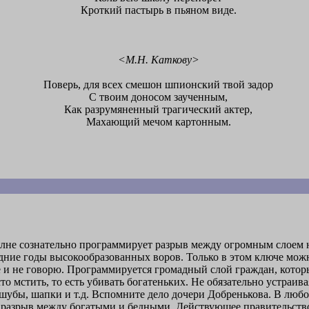
Кроткий пастырь в пьяном виде.
<М.Н. Каткову>
Поверь, для всех смешон шпионский твой задор
С твоим доносом заученным,
Как разрумяненный трагический актер,
Махающий мечом картонным.
полне сознательно программирует разрыв между огромным слоем
дние годы высокообразованных воров. Только в этом ключе мо
е и не говорю. Программируется громадный слой граждан, кот
то мстить, то есть убивать богатеньких. Не обязательно устраив
шубы, шапки и т.д. Вспомните дело дочери Добренькова. В любо
 разрыв между богатыми и бедными. Действующее правительство 