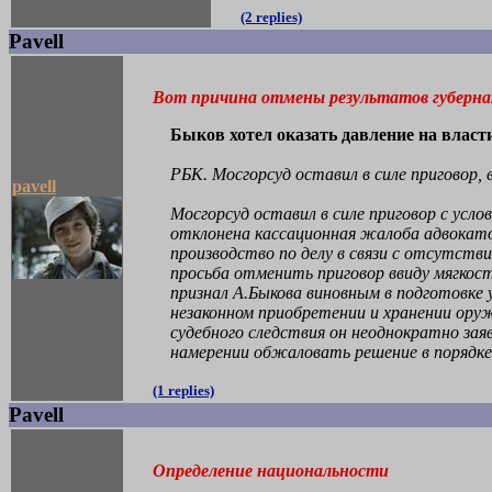
(2 replies)
Pavell
Вот причина отмены результатов губерна
Быков хотел оказать давление на власт
РБК. Мосгорсуд оставил в силе приговор,
pavell
Мосгорсуд оставил в силе приговор с ус
отклонена кассационная жалоба адвокатов
производство по делу в связи с отсутст
просьба отменить приговор ввиду мягкос
признал А.Быкова виновным в подготовке 
незаконном приобретении и хранении оруж
судебного следствия он неоднократно зая
намерении обжаловать решение в порядке 
(1 replies)
Pavell
Определение национальности