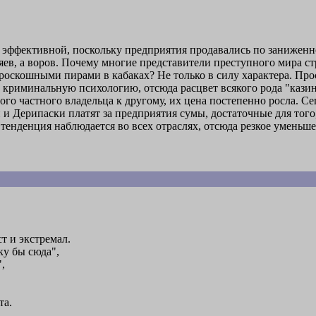
ь эффективной, поскольку предприятия продавались по заниженн
яев, а воров. Почему многие представители преступного мира ст
роскошными пирами в кабаках? Не только в силу характера. Про
криминальную психологию, отсюда расцвет всякого рода "казин
ого частного владельца к другому, их цена постепенно росла. Се
 Дерипаски платят за предприятия сумы, достаточные для того
тенденция наблюдается во всех отраслях, отсюда резкое уменьш
т и экстремал.
ку бы сюда",
,
та.