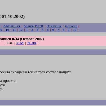
001-10.2002)
|
Add this user
|
Архивы Pavell
|
Оглавление
|
memories
]
|
9
|
10
|
11
|
12
|
1
|
2
|
3
|
4
|
5
|
6
|
7
|
8
|
9
|
10
|
Записи 0-34 (October 2002)
|
0-34
|
35-69
|
70-104
|
оекта складывается из трех составляющих:
ы проекта,
кта,
а.