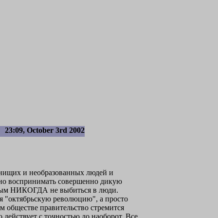
23:09, October 3rd 2002
 нищих и необразованных людей и
жно воспринимать совершенно дикую
орым НИКОГДА не выбиться в люди.
ая "октябрьскую революцию", а просто
м обществе правительство стремится
действует с точностью до наоборот. Все