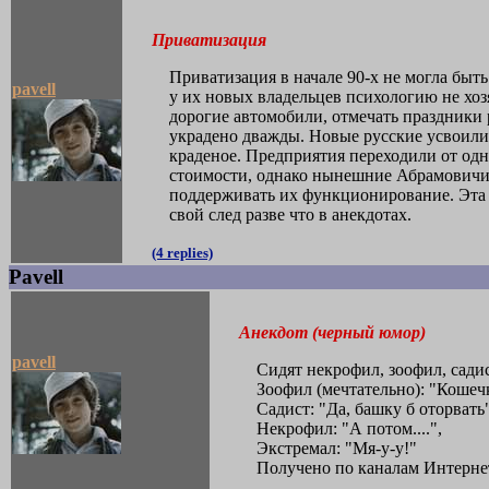
Приватизация
Приватизация в начале 90-х не могла быт
pavell
у их новых владельцев психологию не хоз
дорогие автомобили, отмечать праздники 
украдено дважды. Новые русские усвоили 
краденое. Предприятия переходили от одн
стоимости, однако нынешние Абрамовичи и
поддерживать их функционирование. Эта 
свой след разве что в анекдотах.
(4 replies)
Pavell
Анекдот (черный юмор)
pavell
Сидят некрофил, зоофил, садис
Зоофил (мечтательно): "Кошеч
Садист: "Да, башку б оторвать"
Некрофил: "А потом....",
Экстремал: "Мя-у-у!"
Получено по каналам Интерне