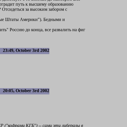
еградит путь к высшему образованию
 Отсидеться за высоким забором с
ные Штаты Америки"). Бедными и
ить" Россию до конца, все развалить на фиг
23:49, October 3rd 2002
20:05, October 3rd 2002
Р ("кофрами КГБ") -- сами эти либералы в