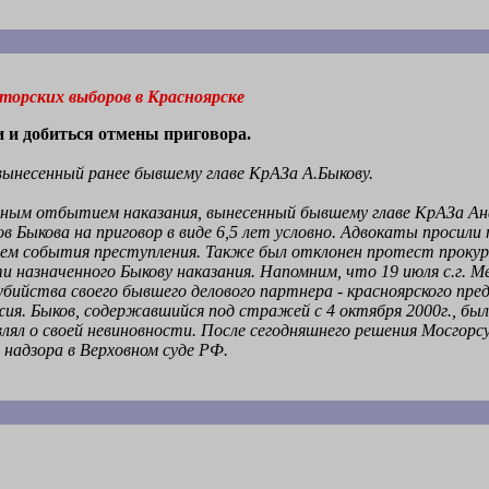
торских выборов в Красноярске
и и добиться отмены приговора.
 вынесенный ранее бывшему главе КрАЗа А.Быкову.
ловным отбытием наказания, вынесенный бывшему главе КрАЗа Ан
 Быкова на приговор в виде 6,5 лет условно. Адвокаты просил
вием события преступления. Также был отклонен протест проку
ти назначенного Быкову наказания. Напомним, что 19 июля с.г.
убийства своего бывшего делового партнера - красноярского пр
ия. Быков, содержавшийся под стражей с 4 октября 2000г., был 
влял о своей невиновности. После сегодняшнего решения Мосгорс
надзора в Верховном суде РФ.