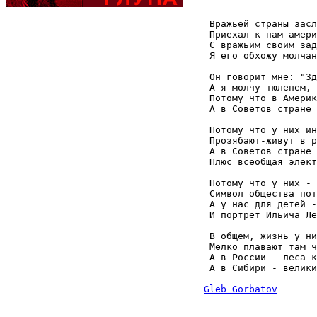
 Вражьей страны засл
 Приехал к нам амери
 С вражьим своим зад
 Я его обхожу молчан
 Он говорит мне: "Зд
 А я молчу тюленем, 

 Потому что в Америк
 А в Советов стране 
 Потому что у них ин
 Прозябают-живут в р
 А в Советов стране 
 Плюс всеобщая элект
 Потому что у них - 
 Символ общества пот
 А у нас для детей -
 И портрет Ильича Ле
 В общем, жизнь у ни
 Мелко плавают там ч
 А в России - леса к
 А в Сибири - велики
Gleb Gorbatov