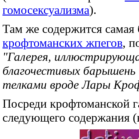
гомосексуализма
).
Там же содержится самая 
крофтоманских жпегов
, 
"Галерея, иллюстрирующ
благочестивых барышень
телками вроде Лары Кро
Посреди крофтоманской г
следующего содержания (