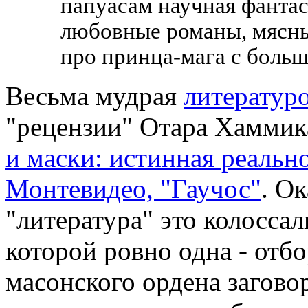
папуасам научная фантас
любовные романы, мясны
про принца-мага с больш
Весьма мудрая
литератур
"рецензии" Отара Хамми
и маски: истинная реально
Монтевидео, "Гаучос"
. Ок
"литература" это колосса
которой ровно одна - отбо
масонского ордена загово