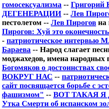
гомосексуализма
--
Григорий
ДЕГЕНЕРАЦИИ
--
Лев Пирог
пестолетом --
Лев Пирогов
на 
Пирогов: Хуй это оконечност
-
патриотическое интервью М
Бараева
-- Народ слагает песн
моджахедов, имена народных г
Богомяков о достоинствах сво
ВОКРУГ НАС
--
патриотическ
сайт посвящается борьбе с э
фашизмом"
--
ВОТ ТАКАЯ Я
Утка Смерти об испанском зо