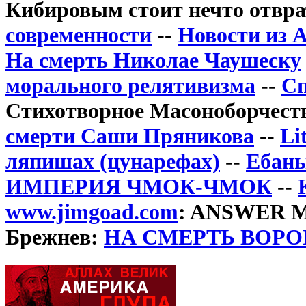
Кибировым стоит нечто отвра
современности
--
Новости из 
На смерть Николае Чаушеску
морального релятивизма
--
Сп
Стихотворное Масоноборчеств
смерти Саши Пряникова
--
Li
ляпишах (цунарефах)
--
Ебаны
ИМПЕРИЯ ЧМОК-ЧМОК
--
www.jimgoad.com
: ANSWER M
Брежнев:
НА СМЕРТЬ ВОР