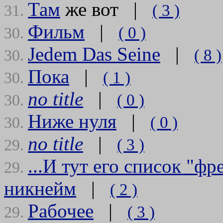
Там
же вот |
( 3 )
31.
Фильм
|
( 0 )
30.
Jedem Das Seine
|
( 8 )
30.
Пока
|
( 1 )
30.
no title
|
( 0 )
30.
Ниже нуля
|
( 0 )
30.
no title
|
( 3 )
29.
...И тут его список "ф
29.
никнейм
|
( 2 )
Рабочее
|
( 3 )
29.