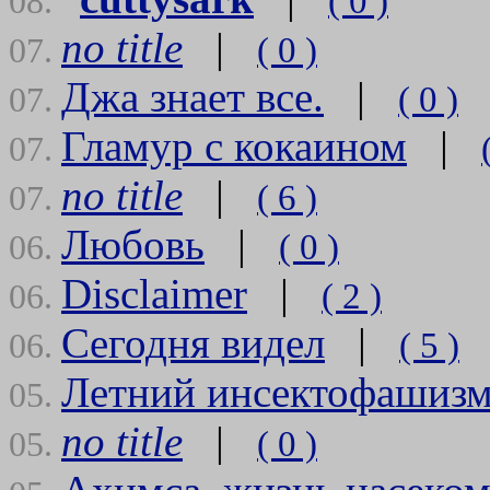
( 0 )
08.
no title
|
( 0 )
07.
Джа знает все.
|
( 0 )
07.
Гламур с кокаином
|
07.
no title
|
( 6 )
07.
Любовь
|
( 0 )
06.
Disclaimer
|
( 2 )
06.
Сегодня видел
|
( 5 )
06.
Летний инсектофашиз
05.
no title
|
( 0 )
05.