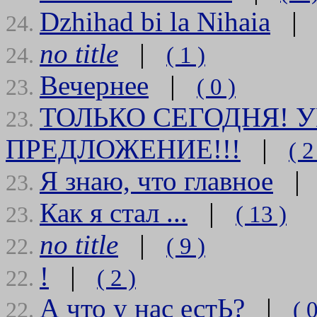
Dzhihad bi la Nihaia
24.
no title
|
( 1 )
24.
Вечернее
|
( 0 )
23.
ТОЛЬКО СЕГОДНЯ! 
23.
ПРЕДЛОЖЕНИЕ!!!
|
( 2
Я знаю, что главное
23.
Как я стал ...
|
( 13 )
23.
no title
|
( 9 )
22.
!
|
( 2 )
22.
А что у нас естЬ?
|
( 0
22.