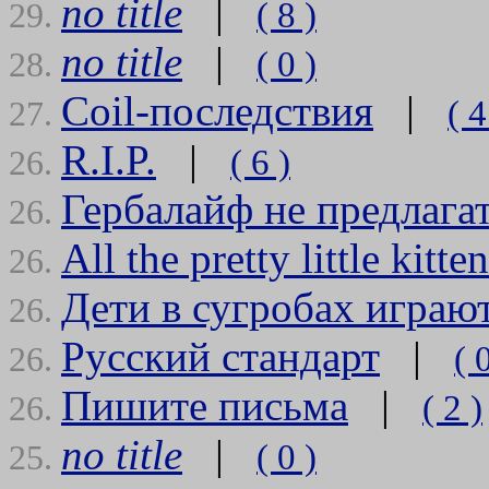
no title
|
( 8 )
29.
no title
|
( 0 )
28.
Coil-последствия
|
( 4
27.
R.I.P.
|
( 6 )
26.
Гербалайф не предлага
26.
All the pretty little kitte
26.
Дети в сугробах играю
26.
Русский стандарт
|
( 
26.
Пишите письма
|
( 2 )
26.
no title
|
( 0 )
25.