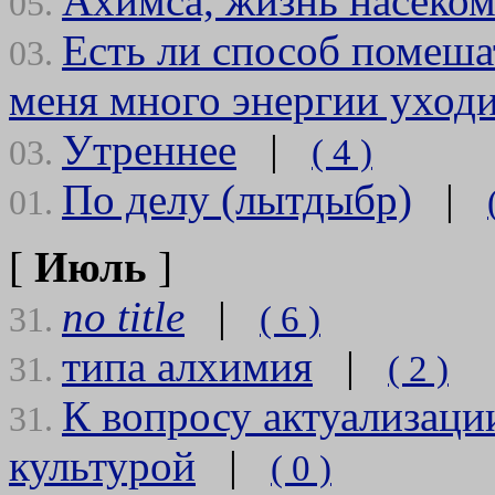
Ахимса, жизнь насеком
05.
Есть ли способ помеш
03.
меня много энергии уходи
Утреннее
|
( 4 )
03.
По делу (лытдыбр)
|
01.
[
Июль
]
no title
|
( 6 )
31.
типа алхимия
|
( 2 )
31.
К вопросу актуализаци
31.
культурой
|
( 0 )