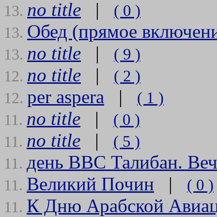
no title
|
( 0 )
13.
Обед (прямое включен
13.
no title
|
( 9 )
13.
no title
|
( 2 )
12.
per aspera
|
( 1 )
12.
no title
|
( 0 )
11.
no title
|
( 5 )
11.
день ВВС Талибан. Ве
11.
Великий Почин
|
( 0 )
11.
К Дню Арабской Авиа
11.