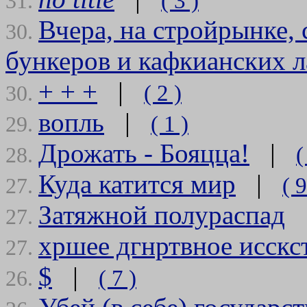
( 3 )
31.
Вчера, на стройрынке,
30.
бункеров и кафкианских л
+ + +
|
( 2 )
30.
вопль
|
( 1 )
29.
Дрожать - Бояцца!
|
(
28.
Куда катится мир
|
( 9
27.
Затяжной полураспад
27.
хршее дгнртвное исскс
27.
$
|
( 7 )
26.