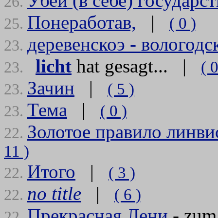
Убей (в себе) государст
26.
Понеработав,
|
( 0 )
25.
деревенскоэ - вологодс
23.
licht
hat gesagt... |
( 0
23.
Зачин
|
( 5 )
23.
Тема
|
( 0 )
23.
Золотое правило линв
22.
11 )
Итого
|
( 3 )
22.
no title
|
( 6 )
22.
Прекрасная
Лени
- zum
22.