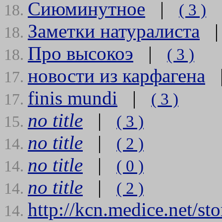
Сиюминутное
|
( 3 )
18.
Заметки натуралиста
18.
Про высокоэ
|
( 3 )
18.
новости из карфагена
17.
finis mundi
|
( 3 )
17.
no title
|
( 3 )
15.
no title
|
( 2 )
14.
no title
|
( 0 )
14.
no title
|
( 2 )
14.
http://kcn.medice.net/sto
14.