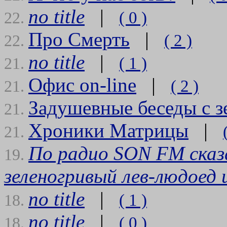
no title
|
( 0 )
22.
Про Смерть
|
( 2 )
22.
no title
|
( 1 )
21.
Офис on-line
|
( 2 )
21.
Задушевные беседы с з
21.
Хроники Матрицы
|
21.
По радио SON FM сказа
19.
зеленогривый лев-людоед 
no title
|
( 1 )
18.
no title
|
( 0 )
18.