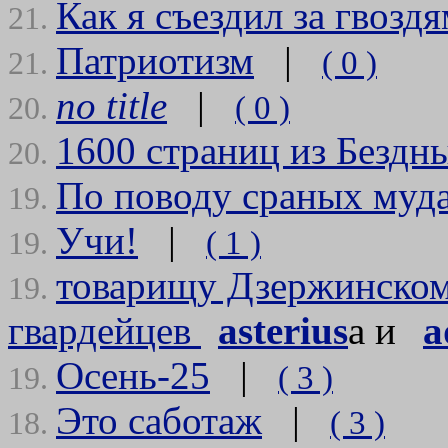
Как я съездил за гвозд
21.
Патриотизм
|
( 0 )
21.
no title
|
( 0 )
20.
1600 страниц из Бездн
20.
По поводу сраных муд
19.
Учи!
|
( 1 )
19.
товарищу Дзержинском
19.
гвардейцев
asterius
а и
a
Осень-25
|
( 3 )
19.
Это саботаж
|
( 3 )
18.