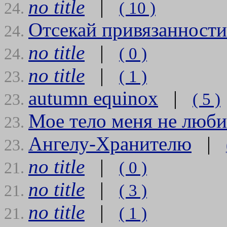
no title
|
( 10 )
24.
Отсекай привязанности
24.
no title
|
( 0 )
24.
no title
|
( 1 )
23.
autumn equinox
|
( 5 )
23.
Мое тело меня не люби
23.
Ангелу-Хранителю
|
23.
no title
|
( 0 )
21.
no title
|
( 3 )
21.
no title
|
( 1 )
21.