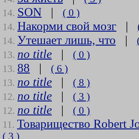
SON
|
( 0 )
14.
Накорми свой мозг
|
14.
Утешает лишь, что
|
14.
no title
|
( 0 )
13.
88
|
( 6 )
13.
no title
|
( 8 )
13.
no title
|
( 3 )
12.
no title
|
( 0 )
12.
Товарищество Robert Jo
11.
( 3 )