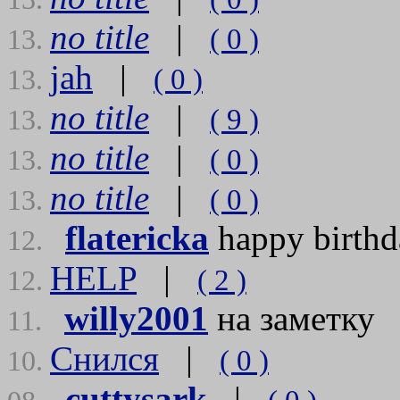
no title
|
( 0 )
13.
jah
|
( 0 )
13.
no title
|
( 9 )
13.
no title
|
( 0 )
13.
no title
|
( 0 )
13.
flatericka
happy birt
12.
HELP
|
( 2 )
12.
willy2001
на заметку
11.
Снился
|
( 0 )
10.
cuttysark
|