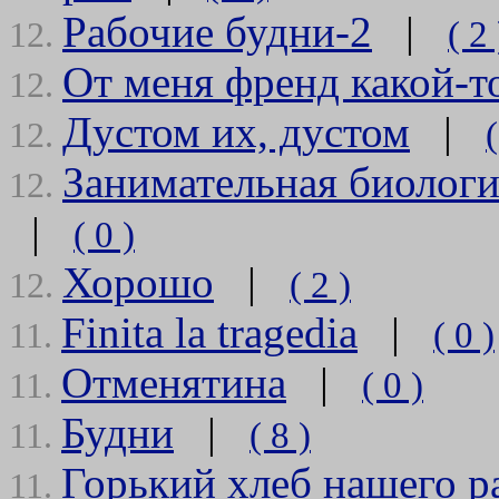
Рабочие будни-2
|
( 2 
12.
От меня френд какой-т
12.
Дустом их, дустом
|
(
12.
Занимательная биологи
12.
|
( 0 )
Хорошо
|
( 2 )
12.
Finita la tragedia
|
( 0 )
11.
Отменятина
|
( 0 )
11.
Будни
|
( 8 )
11.
Горький хлеб нашего р
11.