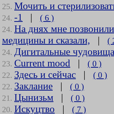
Мочить и стерилизоват
25.
-1
|
( 6 )
24.
На днях мне позвонили
24.
медицины и сказали,
|
( 
Дигитальные чудовищ
24.
Current mood
|
( 0 )
23.
Здесь и сейчас
|
( 0 )
22.
Заклание
|
( 0 )
22.
Цынизьм
|
( 0 )
21.
Искуцтво
|
( 7 )
20.