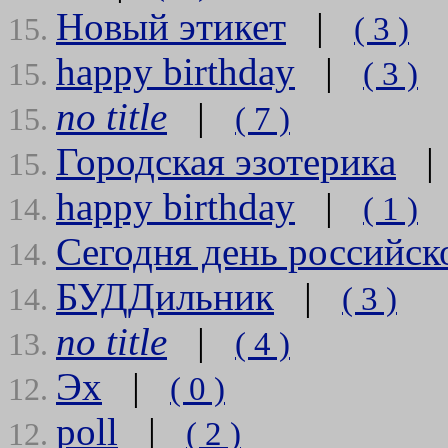
Новый этикет
|
( 3 )
15.
happy birthday
|
( 3 )
15.
no title
|
( 7 )
15.
Городская эзотерика
15.
happy birthday
|
( 1 )
14.
Сегодня день российск
14.
БУДДильник
|
( 3 )
14.
no title
|
( 4 )
13.
Эх
|
( 0 )
12.
poll
|
( 2 )
12.