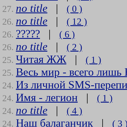
no title
|
( 0 )
27.
no title
|
( 12 )
26.
?????
|
( 6 )
26.
no title
|
( 2 )
26.
Читая ЖЖ
|
( 1 )
25.
Весь мир - всего лиш
25.
Из личной SMS-переп
24.
Имя - легион
|
( 1 )
24.
no title
|
( 4 )
24.
Наш балаганчик
|
( 3 
24.