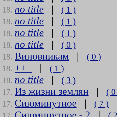
no title
|
( 1 )
18.
no title
|
( 1 )
18.
no title
|
( 1 )
18.
no title
|
( 0 )
18.
Виновникам
|
( 0 )
18.
+++
|
( 1 )
18.
no title
|
( 3 )
18.
Из жизни землян
|
( 0
17.
Сиюминутное
|
( 7 )
17.
Сиюминутное - 2
|
( 2
17.