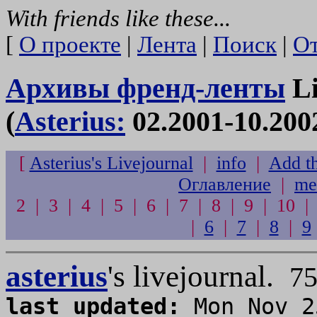
With friends like these...
[
О проекте
|
Лента
|
Поиск
|
От
Архивы френд-ленты
Li
(
Asterius:
02.2001-10.200
[
Asterius's Livejournal
|
info
|
Add th
Оглавление
|
me
2 | 3 | 4 | 5 | 6 | 7 | 8 | 9 | 10 
|
6
|
7
|
8
|
9
asterius
's livejournal.
7
last updated:
Mon Nov 2