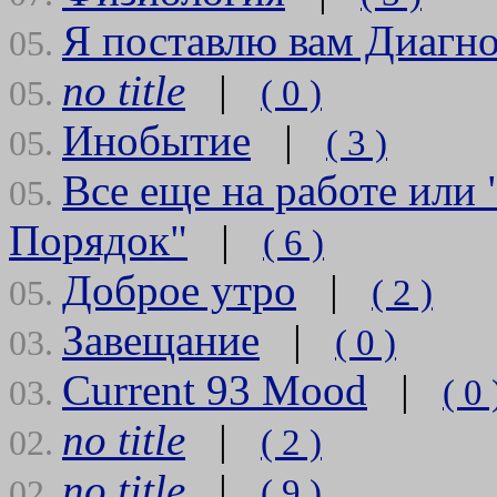
Я поставлю вам Диагно
05.
no title
|
( 0 )
05.
Инобытие
|
( 3 )
05.
Все еще на работе или
05.
Порядок"
|
( 6 )
Доброе утро
|
( 2 )
05.
Завещание
|
( 0 )
03.
Current 93 Mood
|
( 0 
03.
no title
|
( 2 )
02.
no title
|
( 9 )
02.