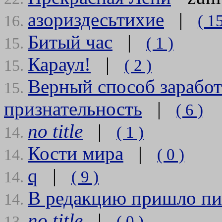
азориздесьтихие
|
( 15
16.
Битый час
|
( 1 )
15.
Караул!
|
( 2 )
15.
Верный способ зарабо
15.
признательность
|
( 6 )
no title
|
( 1 )
14.
Кости мира
|
( 0 )
14.
q
|
( 9 )
14.
В редакцию пришло пи
14.
no title
|
( 0 )
13.