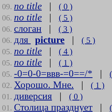
no title
|
( 0 )
09.
no title
|
( 5 )
06.
слоган
|
( 3 )
06.
для
picture
|
( 5 )
06.
no title
|
( 4 )
05.
no title
|
( 1 )
05.
-0=0-0=ввв-=0==/*
|
05.
Хорошо. Мне.
|
( 1 )
02.
диверсия
|
( 0 )
01.
Столица празднует
|
01.