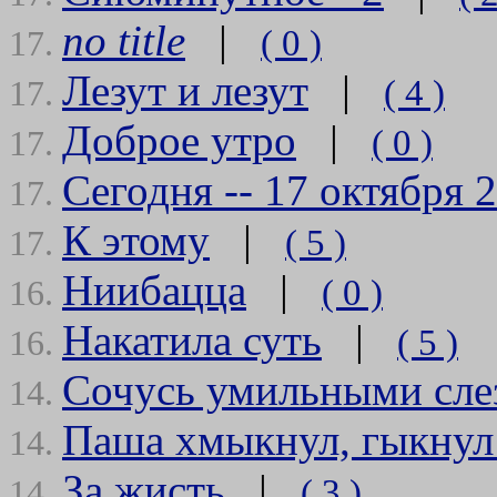
no title
|
( 0 )
17.
Лезут и лезут
|
( 4 )
17.
Доброе утро
|
( 0 )
17.
Сегодня -- 17 октября 
17.
К
этому
|
( 5 )
17.
Ниибацца
|
( 0 )
16.
Накатила суть
|
( 5 )
16.
Сочусь умильными сле
14.
Паша хмыкнул, гыкнул 
14.
За жисть
|
( 3 )
14.