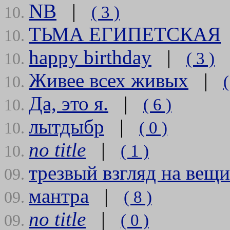
NB
|
( 3 )
10.
ТЬМА ЕГИПЕТСКАЯ
10.
happy birthday
|
( 3 )
10.
Живее всех живых
|
(
10.
Да, это я.
|
( 6 )
10.
лытдыбр
|
( 0 )
10.
no title
|
( 1 )
10.
трезвый взгляд на вещи
09.
мантра
|
( 8 )
09.
no title
|
( 0 )
09.