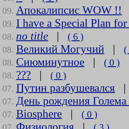
Апокалипсис WOW !!
09.
I have a Special Plan for
09.
no title
|
( 6 )
08.
Великий Могучий
|
(
08.
Сиюминутное
|
( 0 )
08.
???
|
( 0 )
08.
Путин разбушевался
07.
День рождения Голем
07.
Biosphere
|
( 0 )
07.
Физиология
|
( 3 )
07.