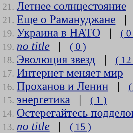
Летнее солнцестояние
21.
Еще о Рамануджане
21.
Украина в НАТО
|
( 0
19.
no title
|
( 0 )
19.
Эволюция звезд
|
( 12
18.
Интернет меняет мир
17.
Проханов и Ленин
|
(
16.
энергетика
|
( 1 )
15.
Остерегайтесь поддело
14.
no title
|
( 15 )
13.