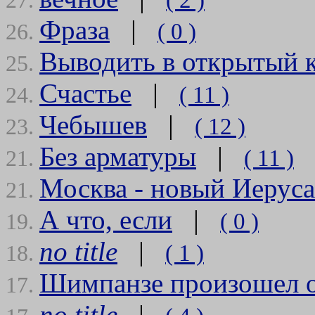
( 2 )
27.
Фраза
|
( 0 )
26.
Выводить в открытый к
25.
Счастье
|
( 11 )
24.
Чебышев
|
( 12 )
23.
Без арматуры
|
( 11 )
21.
Москва - новый Иерус
21.
А что, если
|
( 0 )
19.
no title
|
( 1 )
18.
Шимпанзе произошел о
17.
no title
|