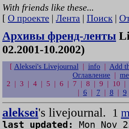
With friends like these...
[
О проекте
|
Лента
|
Поиск
|
От
Архивы френд-ленты
Li
02.2001-10.2002)
[
Aleksei's Livejournal
|
info
|
Add th
Оглавление
|
me
2 | 3 | 4 | 5 | 6 | 7 | 8 | 9 | 10 |
|
6
|
7
|
8
|
9
aleksei
's livejournal.
1
m
last updated:
Mon Nov 2