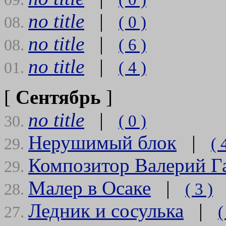
no title
|
( 0 )
08.
no title
|
( 6 )
08.
no title
|
( 4 )
01.
[
Сентябрь
]
no title
|
( 0 )
30.
Нерушимый блок
|
( 
29.
Композитор Валерий Г
29.
Малер в Осаке
|
( 3 )
28.
Ледник и сосулька
|
(
27.