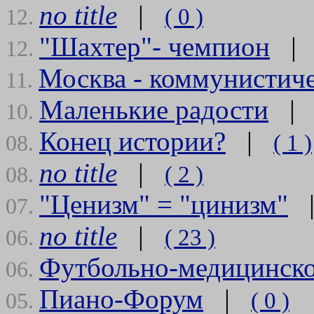
no title
|
( 0 )
12.
"Шахтер"- чемпион
12.
Москва - коммунистич
11.
Маленькие радости
10.
Конец истории?
|
( 1 )
08.
no title
|
( 2 )
08.
"Ценизм" = "цинизм"
07.
no title
|
( 23 )
06.
Футбольно-медицинск
06.
Пиано-Форум
|
( 0 )
05.