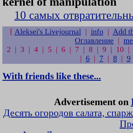
kernel of manipulation
10 самых отвратительн
[
Aleksei's Livejournal
|
info
|
Add th
Оглавление
|
me
2 | 3 | 4 | 5 | 6 | 7 | 8 | 9 | 10 |
|
6
|
7
|
8
|
9
With friends like these...
Advertisement on
Десять огородов салата, спар
Пр