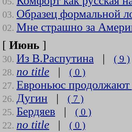
Комфорт как русская н
05.
Образец формальной л
03.
Мне страшно за Амери
02.
[
Июнь
]
Из В.Распутина
|
( 9 )
30.
no title
|
( 0 )
28.
Евроньюс продолжают 
27.
Дугин
|
( 7 )
26.
Бердяев
|
( 0 )
25.
no title
|
( 0 )
22.