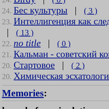
Бес культуры
|
( 3 )
24.
Интеллигенция как сле
23.
|
( 13 )
no title
|
( 0 )
22.
Кальман - советский к
21.
Стартовое
|
( 2 )
20.
Химическая эсхатологи
20.
Memories
: