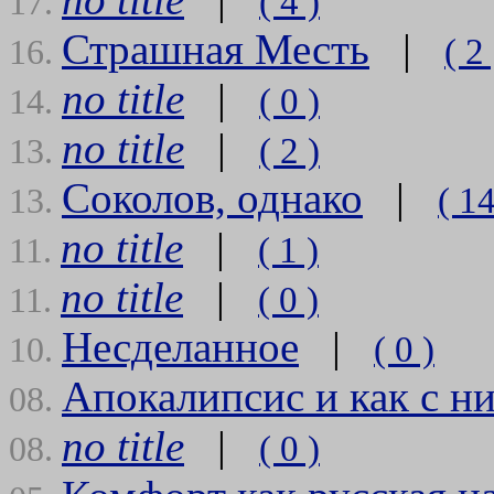
( 4 )
17.
Страшная Месть
|
( 2 
16.
no title
|
( 0 )
14.
no title
|
( 2 )
13.
Соколов, однако
|
( 14
13.
no title
|
( 1 )
11.
no title
|
( 0 )
11.
Несделанное
|
( 0 )
10.
Апокалипсис и как с н
08.
no title
|
( 0 )
08.