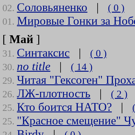
Соловьяненко
|
( 0 )
02.
Мировые Гонки за Ноб
01.
[
Май
]
Синтаксис
|
( 0 )
31.
no title
|
( 14 )
30.
Читая "Гексоген" Прох
29.
ЛЖ-плотность
|
( 2 )
26.
Кто боится НАТО?
|
25.
"Красное смещение" Ч
25.
Birdy
|
( 0 )
24.