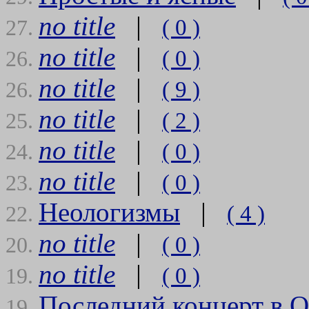
no title
|
( 0 )
27.
no title
|
( 0 )
26.
no title
|
( 9 )
26.
no title
|
( 2 )
25.
no title
|
( 0 )
24.
no title
|
( 0 )
23.
Неологизмы
|
( 4 )
22.
no title
|
( 0 )
20.
no title
|
( 0 )
19.
Последний концерт в О
19.