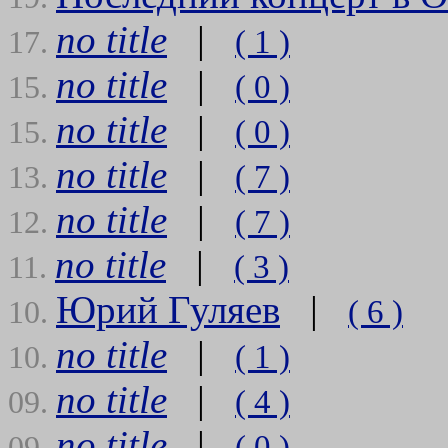
no title
|
( 1 )
17.
no title
|
( 0 )
15.
no title
|
( 0 )
15.
no title
|
( 7 )
13.
no title
|
( 7 )
12.
no title
|
( 3 )
11.
Юрий Гуляев
|
( 6 )
10.
no title
|
( 1 )
10.
no title
|
( 4 )
09.
no title
|
( 0 )
09.