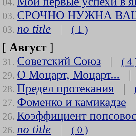
Мои первые успехи в 
04.
СРОЧНО НУЖНА ВА
03.
no title
|
( 1 )
03.
[
Август
]
Советский Союз
|
( 4 
31.
О Моцарт, Моцарт...
29.
Предел протекания
|
28.
Фоменко и камикадзе
27.
Коэффициент попсово
26.
no title
|
( 0 )
26.