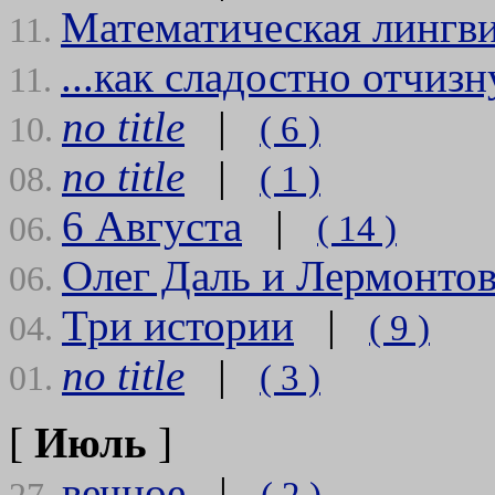
Математическая лингв
11.
...как сладостно отчиз
11.
no title
|
( 6 )
10.
no title
|
( 1 )
08.
6 Августа
|
( 14 )
06.
Олег Даль и Лермонто
06.
Три истории
|
( 9 )
04.
no title
|
( 3 )
01.
[
Июль
]
вечное
|