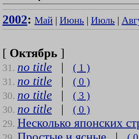
2002
:
Май
|
Июнь
|
Июль
|
Авг
[
Октябрь
]
no title
|
( 1 )
31.
no title
|
( 0 )
31.
no title
|
( 3 )
30.
no title
|
( 0 )
30.
Несколько японских ст
29.
Простые и ясные
|
( 0
29.