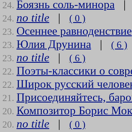
Боязнь соль-минора
24.
no title
|
( 0 )
24.
Осеннее равноденствие
23.
Юлия Друнина
|
( 6 )
23.
no title
|
( 6 )
23.
Поэты-классики о сов
22.
Широк русский челове
22.
Присоединяйтесь, баро
21.
Композитор Борис Мок
20.
no title
|
( 0 )
20.