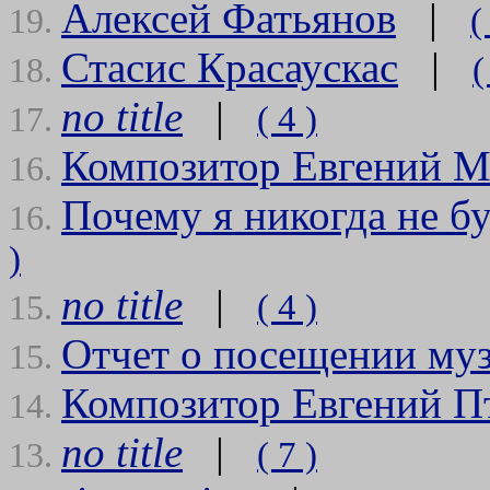
Алексей Фатьянов
|
(
19.
Стасис Красаускас
|
(
18.
no title
|
( 4 )
17.
Композитор Евгений 
16.
Почему я никогда не б
16.
)
no title
|
( 4 )
15.
Отчет о посещении му
15.
Композитор Евгений П
14.
no title
|
( 7 )
13.