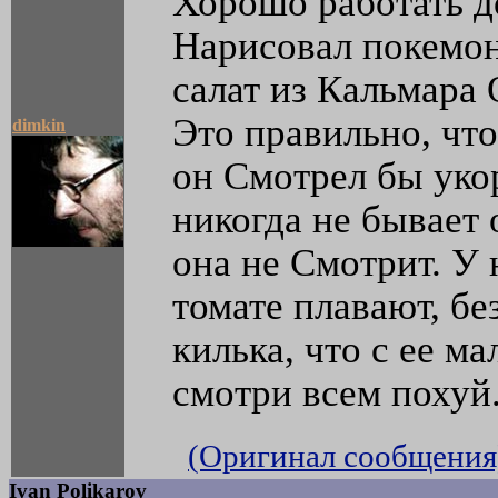
Хорошо работать д
Нарисовал покемон
салат из Кальмара 
Это правильно, что
dimkin
он Смотрел бы уко
никогда не бывает 
она не Смотрит. У 
томате плавают, б
килька, что с ее м
смотри всем похуй
(Оригинал сообщения
Ivan Polikarov