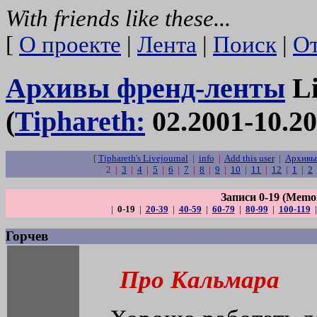
With friends like these...
[
О проекте
|
Лента
|
Поиск
|
От
Архивы френд-ленты
Li
(
Tiphareth:
02.2001-10.20
[
Tiphareth's Livejournal
|
info
|
Add this user
|
Архивы 
2 |
3
|
4
|
5
|
6
|
7
|
8
|
9
|
10
|
11
|
12
|
1
|
2
Записи 0-19 (Memor
|
0-19
|
20-39
|
40-59
|
60-79
|
80-99
|
100-119
Горчев
Про Кальмара