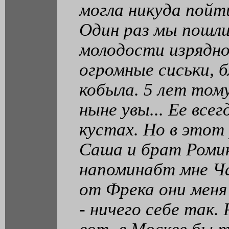
могла никуда пойт
Один раз мы пошли 
молодости изрядно
огромные сиськи, б
кобыла. 5 лет том
ныне увы... Ее вс
кустах. Но в этот
Саша и брат Ромик
напоминабт мне Ча
от Фрека они меня
- ничего себе так.