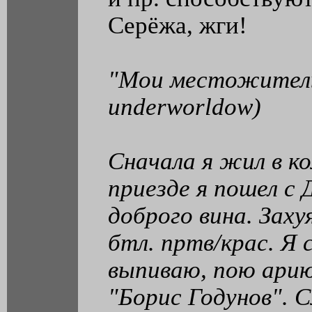
Серёжа, жги!
"Мои местожитель
underworldow)
Сначала я жил в 
приезде я пошел с
доброго вина. Заху
бтл. пртв/крас. Я 
выпиваю, пою ари
"Борис Годунов". 