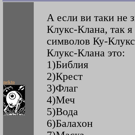
А если ви таки не 
Клукс-Клана, так я
символов Ку-Клукс
Клукс-Клана это:
1)Библия
2)Крест
nekto
3)Флаг
4)Меч
5)Вода
6)Балахон