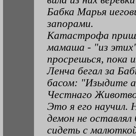
Бабка Марья иегов
запорами.
Катастрофа пришла
мамаша - "из этих"
просрешься, пока и
Ленча бегал за Баб
басом: "Изыдите а
Честнаго Животво
Это я его научил. 
демон не оставлял 
сидеть с малюткой