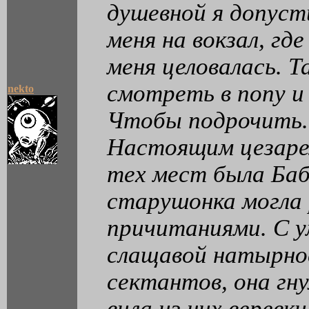
душевной я допус
меня на вокзал, гд
меня целовалась. Т
смотреть в попу и
nekto
Чтобы подрочить.
Настоящим цезаре
тех мест была Ба
старушонка могла 
причитаниями. С 
слащавой натырно
сектантов, она гну
вила из них веревк