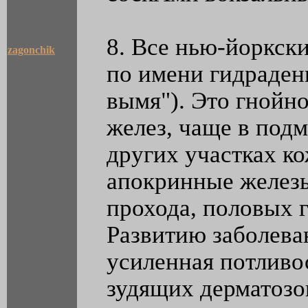
8. Все нью-йоркск
zagonchik
по имени гидрадени
вымя"). Это гнойн
желез, чаще в под
других участках к
апокринные железы
прохода, половых г
Развитию заболева
усиленная потливо
зудящих дерматозо