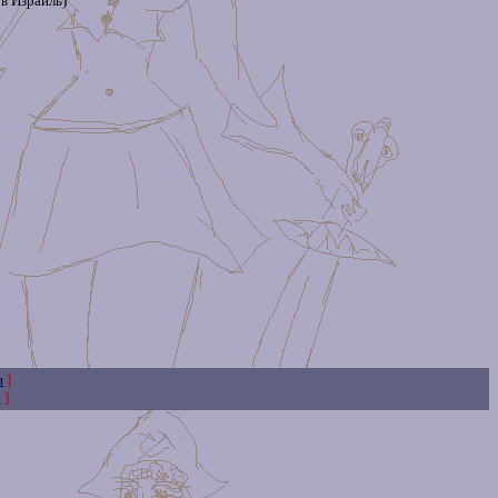
в Израиль)
н
]
0
]