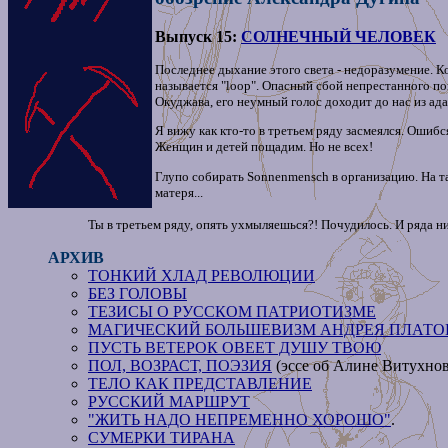
Выпуск 15:
СОЛНЕЧНЫЙ ЧЕЛОВЕК
Последнее дыхание этого света - недоразумение. К
называется "loop". Опасный сбой непрестанного повт
Окуджава, его неумный голос доходит до нас из ада и
Я вижу как кто-то в третьем ряду засмеялся. Ошибся
Женщин и детей пощадим. Но не всех!
Глупо собирать Sonnenmensch в организацию. На т
матеря...
Ты в третьем ряду, опять ухмыляешься?! Почудилось. И ряда ни
АРХИВ
ТОНКИЙ ХЛАД РЕВОЛЮЦИИ
БЕЗ ГОЛОВЫ
ТЕЗИСЫ О РУССКОМ ПАТРИОТИЗМЕ
МАГИЧЕСКИЙ БОЛЬШЕВИЗМ АНДРЕЯ ПЛАТ
ПУСТЬ ВЕТЕРОК ОВЕЕТ ДУШУ ТВОЮ
ПОЛ, ВОЗРАСТ, ПОЭЗИЯ
(эссе об Алине Витухнов
ТЕЛО КАК ПРЕДСТАВЛЕНИЕ
РУССКИЙ МАРШРУТ
"ЖИТЬ НАДО НЕПРEМЕННО ХОРОШО"
.
СУМЕРКИ ТИРАНА