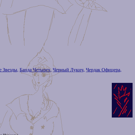
 Звезды,
Банда Четырех,
Черный Лукич,
Чердак Офицера,