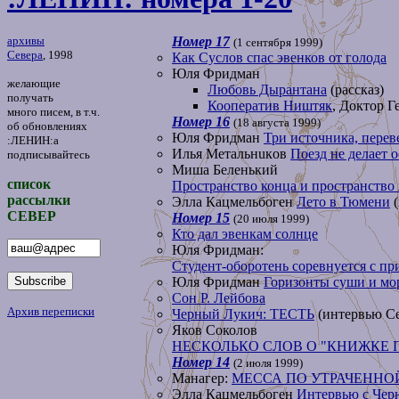
архивы
Номер 17
(1 сентября 1999)
Севера
, 1998
Как Суслов спас эвенков от голода
Юля Фридман
желающие
Любовь Дырантана
(рассказ)
получать
Кооператив Ништяк
, Доктор Г
много писем, в т.ч.
Номер 16
(18 августа 1999)
об обновлениях
Юля Фридман
Три источника, перев
:ЛЕНИН:а
Илья Meтaльнuкoв
Поезд не делает 
подписывайтесь
Миша Беленький
список
Пространство конца и пространство
рассылки
Элла Кацмельбоген
Лето в Тюмени
(
CEBEP
Номер 15
(20 июля 1999)
Кто дал эвенкам солнце
Юля Фридман:
Студент-оборотень соревнуется с пр
Юля Фридман
Горизонты суши и мо
Сон Р. Лейбова
Архив переписки
Черный Лукич: ТЕСТЬ
(интервью Се
Яков Соколов
НЕСКОЛЬКО СЛОВ О "КНИЖКЕ 
Номер 14
(2 июля 1999)
Манагер:
МЕССА ПО УТРАЧЕННО
Элла Кацмельбоген
Интервью с Че