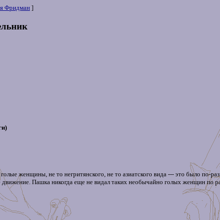
я Фридман
]
ельник
ги)
 голые женщины, не то негритянского, не то азиатского вида --- это было по-
движение. Пашка никогда еще не видал таких необычайно голых женщин по ради