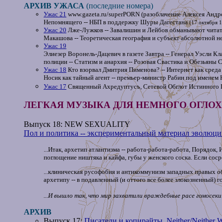
АРХИВ УЖАСА
(последние номера)
Ужас 21
www.gazeta.ru/superPORN (разоблачение Алексея Андре
Непомнящего -- НБП в поддержку Шуры Дагестана
(17 октября 
Ужас 20
Лже-Лужков -- Завалишин и Лейбов обманывают читате
Макашова -- Теоретическая география и субъект абсолютной н
Ужас 19
Элиезер Воронель-Дацевич в газете Завтра -- Генерал Уэсли К
полиции -- Статизм и анархия -- Розовая Свастика и Обезьяны
Ужас 18
Кто взорвал Дмитрия Пименова? -- Интернет как среда 
Носик как тайный агент -- премьер-министр Рабин под именем 
Ужас 17
Священный Ахредуптусъ, Сетевой Обглот Истинного П
ЛЕГКАЯ МУЗЫКА ДЛЯ НЕМНОГО ОГЛО
Выпуск 18: NEW SEXUALITY
Пол и политика -- экспериментальный материал эволюции
...Итак, архетип атлантизма -- работа-работа-работа, Порядок
поглощение ништяка и кайфа, губы у женского соска. Если сос
...клиническая русофобия и антикоммунизм западных правых об
архетипу -- в подавленный (и оттого все более злокозненный) 
...И вышло так, что мир захватили враждебные расе гомосеки.
АРХИВ
Выпуск 17:
Писатели и копирайты, Neither/Neither W