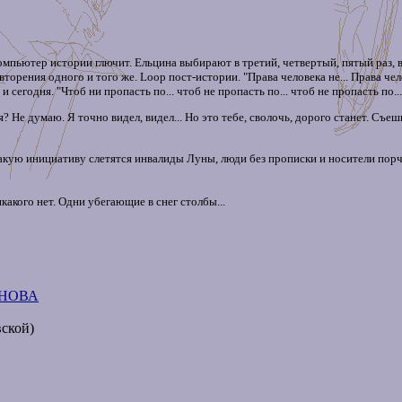
омпьютер истории глючит. Ельцина выбирают в третий, четвертый, пятый раз, в
орения одного и того же. Loop пост-истории. "Права человека не... Права челове
 сегодня. "Чтоб ни пропасть по... чтоб не пропасть по... чтоб не пропасть по...
? Не думаю. Я точно видел, видел... Но это тебе, сволочь, дорого станет. Съеш
акую инициативу слетятся инвалиды Луны, люди без прописки и носители пор
какого нет. Одни убегающие в снег столбы...
ОНОВА
ской)