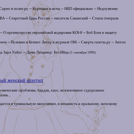
арно в полит.ру -- Курицын и коты -- НБП официально -- Недоумение
 -- Секретный Царь России -- писатель Саканский -- Стихи генерала
- О преимуществе евразийской кодировки KOI-8 -- Боб Блэк в защиту
нов -- Пелевин и Кеннет Энгер в журнале ОМ -- Смерть газеты.ру -- Антон
 Зара Уайтс -- Дима Лещинер: Без Ийца
(1 сентября 1999)
вный женский архетип
космические проблемы, бардак, хаос, коллективное судорожное
знь...
щается в тривиальную мизогинию, в ненависть к оральному, женскому