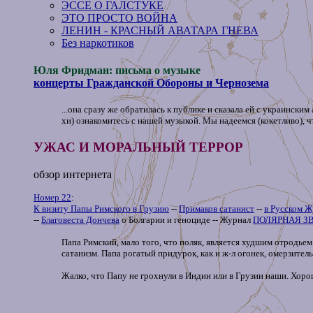
ЭССЕ О ГАЛСТУКЕ
ЭТО ПРОСТО ВОЙНА
ЛЕНИН - КРАСНЫЙ АВАТАРА ГНЕВА
Без наркотиков
Юля Фридман: письма о музыке
концерты Гражданской Обороны и Чернозема
...она сразу же обратилась к публике и сказала ей с украинск
хи) ознакомитесь с нашей музыкой. Мы надеемся (кокетливо), ч
УЖАС И МОРАЛЬНЫЙ ТЕРРОР
обзор интернета
Номер 22
:
К визиту Папы Римского в Грузию
--
Примаков сатанист
--
в Русском Ж
--
Благовеста Дончева
о Болгарии и геноциде -- Журнал
ПОЛЯРНАЯ З
Папа Римский, мало того, что поляк, является худшим отродьем р
сатанизм. Папа рогатый придурок, как и ж-л огонек, омерзитель
Жалко, что Папу не грохнули в Индии или в Грузии наши. Хорош