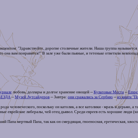
им акцентом: "Здравствуйте, дорогие столичные жители. Наша группа называетс
то она вам понравится!" В зале уже были пьяные, и тетеньке ответили невпопад
урнале
любовь, доллары и долгое хранение овощей --
Культовые Места
--
Emper
ВЕЗДА
--
Музей Аутсайдеров
-- Завтра:
они сражались за Сербию
--
из книги "П
ода человеческого, поскольку он католик, а все католики - мразь и дерьмо, а т
ные еврейские либералы, чей отец дьявол. Среди евреев есть хорошие люди (хот
ий Папа мертвый Папа, так как он смердящая, гноеносная, еретическая, хвоста