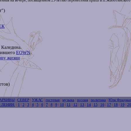
сенная на вечере, посвященном 25-летию перенесения праха В.Е.Жаботинского 
т")
ЕК
. Каледина.
ожившего
EOWN
.
рону жизни
етов)
АРХИВЫ
|
СЕВЕР
|
УЖАС
|
гостевая
|
музыка
|
поэзия
|
политика
|
Юля Фридма
:ЛЕНИН:
|
1
|
2
|
3
|
4
|
5
|
6
|
7
|
8
|
9
|
10
|
11
|
12
|
13
|
14
|
15
|
16
|
17
|
18
|
19
|
2