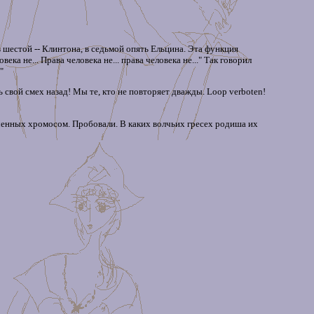
 шестой -- Клинтона, в седьмой опять Ельцина. Эта функция
ка не... Права человека не... права человека не..." Так говорил
"
ь свой смех назад! Мы те, кто не повторяет дважды. Loop verboten!
ченных хромосом. Пробовали. В каких волчьих гресех родиша их