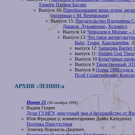
Тимоти Патрик Батлер
Выпуск 16:
Преобразование мира огнем, мечо
(интервью с М. Вербицким)
Выпуск 15:
Предательство Владимира С
Дашков, Лукьяненко, Холокост
.
Выпуск 14:
Чернозем в Москве -- 
Выпуск 13:
Что такое антикультур
Балл
,
Тцара
,
Хьюльзенбек
. 
выпуск 12:
Santaroga Barrie
выпуск 11:
Hidden God Theor
Выпуск 10
Культурные прово
Выпуск 9
Таинственный ЭТНИ
Выпуск 8
Осень 1998 года в
Псой Галактионович Короле
АРХИВ :ЛЕНИН:а
Номер 21
(30 октября 1999)
Вадим Гущин
Духи ГЗ МГУ, деисусный чин и беспокойство от Яз
Юля Фридман (с комментариями Димы Каледина)
Поэтика Присутствия
Элиезер Воронель-Дацевич
Неизвестный поэт Феликс Зильберман