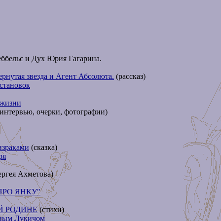
еббельс и Дух Юрия Гагарина.
ернутая звезда и Агент Абсолюта.
(рассказ)
остановок
 жизни
интервью, очерки, фотографии)
израками
(сказка)
ря
ргея Ахметова)
ПРО ЯНКУ"
Й РОДИНЕ
(стихи)
рным Лукичом