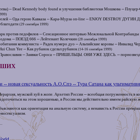
ева) -- Dead Kennedy body found и улучшения библиотеки Мошкова -- Плуцер-С
1999)
лей -- Ода герою Кавказа -- Кара-Мурза on-line -- ENJOY DESTROY ДУГИН ДВА
еблагодати
(29 сентября 1999)
ларк против педофилов -- Сенсационное интервью Межлокальной Контрабанды -
 Содома -- ПОЕЗД 666 -- Лейтенант Колечкин
(28 сентября 1999)
обитания коммуниста -- Радек нумеро дуо -- Альпийские коровы -- Инвалид Чер
Hui Chun Yee -- Как рубанок сделал рубанок
(14-16 сентября 1999)
равославия -- Заявки Сороса -- ПРИШЕЛЬЦЫ. ОНИ УЖЕ ЗДЕСЬ. -- порнозвезда
ХШИХ
 -- новая сексуальность А.О.Спэ -- Тура Сатана как ультимати
, Иерархия, мужской хуй в жопе. Архетип России -- всеобщая погруженность в 
редоточиться на этом хорошенько, в России мы действительно имеем райскую жи
ъясняются как ориентация на анальную систему, а ненависть к России превра
гомосексуализм.
..
orld,