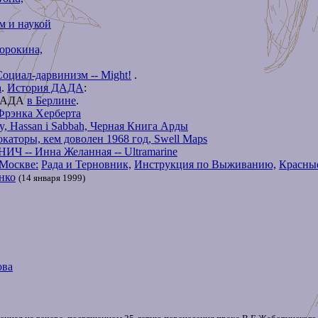
м и наукой
орокина,
Социал-дарвинизм -- Might!
.
а
.
История ДАДА
:
ДАДА
в Берлине
.
r Фрэнка Херберта
y, Hassan i Sabbah, Черная Книга Арды
каторы, кем доволен 1968 год, Swell Maps
Ч -- Инна Желанная -- Ultramarine
 Москве:
Рада и Терновник,
Инструкция по Выживанию,
Красные
нко
(14 января 1999)
ова