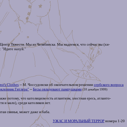
я Центр Тяжести. Мы из Челябинска. Мы надеемся, что сейчас вы (хи-
: "Идите нахуй."
or's Clothes
-- М. Чоссудовски об окончательном решении
сербского вопроса
оклонник Гитлеpа"
--
Бесы овладевают пампушками
(10 декабря 1999)
акже потому, что католицизм есть атлантизм, злостная ересь, атланто-
я и мало), среди католиков нет.
тая свинья, может даже и баба.
УЖАС И МОРАЛЬНЫЙ ТЕРРОР
номера 1-20