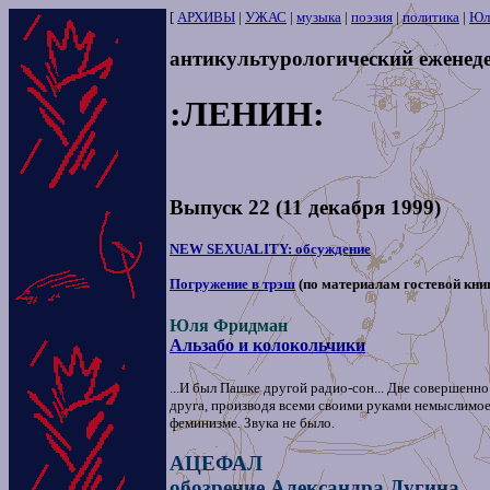
[
АРХИВЫ
|
УЖАС
|
музыка
|
поэзия
|
политика
|
Юл
антикультурологический еженед
:ЛЕНИН:
Выпуск 22 (11 декабря 1999)
NEW SEXUALITY: обсуждение
Погружение в трэш
(по материалам гостевой кни
Юля Фридман
Альзабо и колокольчики
...И был Пашке другой радио-сон... Две совершенно
друга, производя всеми своими руками немыслимое 
феминизме. Звука не было.
АЦЕФАЛ
обозрение Александра Дугина