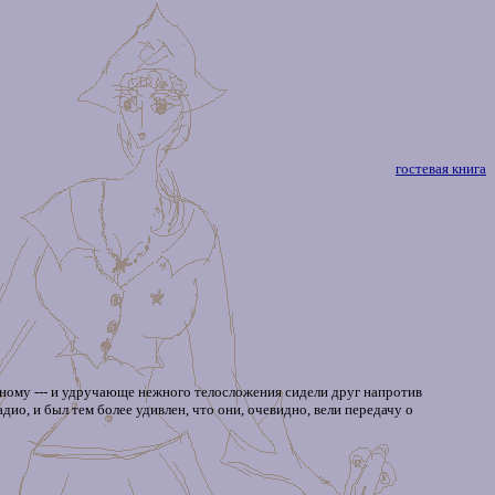
гостевая книга
разному --- и удручающе нежного телосложения сидели друг напротив
о, и был тем более удивлен, что они, очевидно, вели передачу о