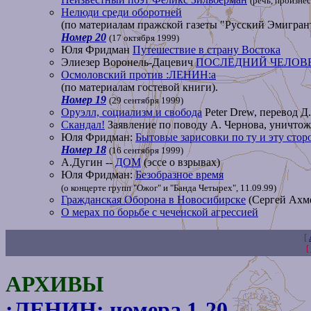
(речь, произне
Нелюди среди оборотней
(по материалам пражской газеты "Русский Эмигран
Номер 20
(17 октября 1999)
Юля Фридман
Путешествие в страну Востока
Элиезер Воронель-Дацевич
ПОСЛЕДНИЙ ЧЕЛОВ
Осмоловский против :ЛЕНИН:а
(по материалам гостевой книги).
Номер 19
(29 сентября 1999)
Оруэлл, социализм и свобода
Peter Drew, перевод Д
Скандал!
Заявление по поводу А. Чернова, уничт
Юля Фридман:
Бытовые зарисовки по ту и эту сто
Номер 18
(16 сентября 1999)
А.Дугин --
ДОМ
(эссе о взрывах)
Юля Фридман:
Безобразное время
(о концерте групп "Ожог" и "Банда Четырех", 11.09.99)
Гражданская Оборона в Новосибирске
(Сергей Ахм
О мерах по борьбе с чеченской агрессией
[
[
АРХИВЫ
:ЛЕНИН: номера 1-20